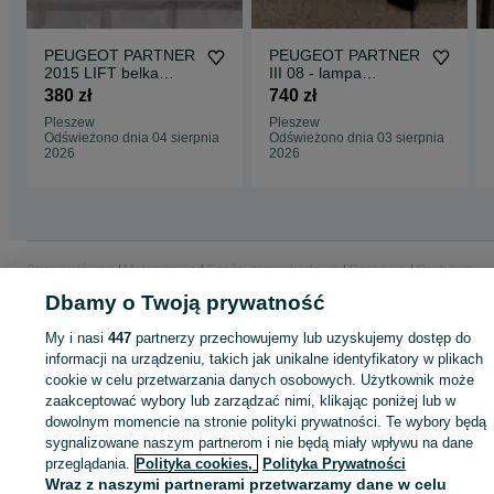
PEUGEOT PARTNER
PEUGEOT PARTNER
2015 LIFT belka
III 08 - lampa
wzmocnienie
przednia lewa +
380 zł
740 zł
zderzaka + absorber
prawa komplet
Pleszew
Pleszew
Odświeżono dnia 04 sierpnia
Odświeżono dnia 03 sierpnia
2026
2026
Strona główna
Motoryzacja
Części samochodowe
Osobowe
Osobowe -
Wielkopolskie
Osobowe - Pleszew
Dbamy o Twoją prywatność
My i nasi
447
partnerzy przechowujemy lub uzyskujemy dostęp do
KATEGORIA
informacji na urządzeniu, takich jak unikalne identyfikatory w plikach
cookie w celu przetwarzania danych osobowych. Użytkownik może
zaakceptować wybory lub zarządzać nimi, klikając poniżej lub w
ID:
886351600
Wyświetlenia: 
dowolnym momencie na stronie polityki prywatności. Te wybory będą
sygnalizowane naszym partnerom i nie będą miały wpływu na dane
przeglądania.
Polityka cookies,
Polityka Prywatności
Zadzwoń / SMS
Wyślij wiadomość
Wraz z naszymi partnerami przetwarzamy dane w celu