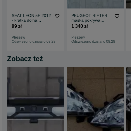
SEAT LEON 5F 2012
PEUGEOT RIFTER
- kratka dolna
maska pokrywa
zderzaka środkowa
silnika
99 zł
1 340 zł
Pleszew
Pleszew
Odświeżono dzisiaj o 08:28
Odświeżono dzisiaj o 08:28
Zobacz też