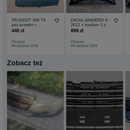
PEUGEOT 308 T9
DACIA SANDERO II
pas przedni +
2012 + maska+ 2 x
wzmocnienie +
błotnik
440 zł
899 zł
nakładka KOMPLET
Pleszew
Pleszew
08 sierpnia 2026
08 sierpnia 2026
Zobacz też