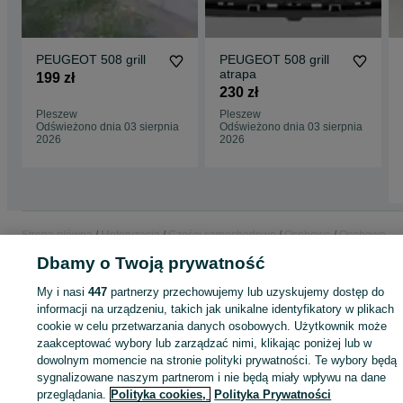
PEUGEOT 508 grill
PEUGEOT 508 grill
atrapa
199 zł
230 zł
Pleszew
Pleszew
Odświeżono dnia 03 sierpnia
Odświeżono dnia 03 sierpnia
2026
2026
Strona główna
Motoryzacja
Części samochodowe
Osobowe
Osobowe -
Wielkopolskie
Osobowe - Pleszew
Dbamy o Twoją prywatność
My i nasi
447
partnerzy przechowujemy lub uzyskujemy dostęp do
KATEGORIA
informacji na urządzeniu, takich jak unikalne identyfikatory w plikach
cookie w celu przetwarzania danych osobowych. Użytkownik może
zaakceptować wybory lub zarządzać nimi, klikając poniżej lub w
ID:
769124655
Wyświetlenia: 4
dowolnym momencie na stronie polityki prywatności. Te wybory będą
sygnalizowane naszym partnerom i nie będą miały wpływu na dane
Zadzwoń / SMS
Wyślij wiadomość
przeglądania.
Polityka cookies,
Polityka Prywatności