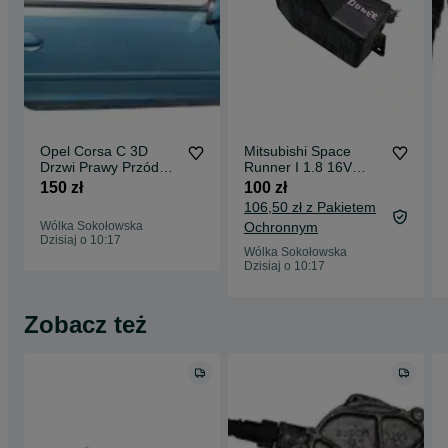
Opel Corsa C 3D
Mitsubishi Space
Drzwi Prawy Przód
Runner I 1.8 16V
Prawe Przednie PP
Skrzynka
150 zł
100 zł
Lakier Z169
Bezpieczników
106,50 zł z Pakietem
Wólka Sokołowska
Ochronnym
Dzisiaj o 10:17
Wólka Sokołowska
Dzisiaj o 10:17
Zobacz też