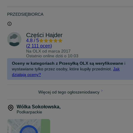
PRZEDSIĘBIORCA
Części Hajder
4.8
/
5
(
2 111 ocen
)
Na OLX od
marca 2017
Ostatnio online dziś o 10:03
Oceny w kategoriach z Przesyłką OLX są weryfikowane
i
wystawiane tylko przez osoby, które kupiły przedmiot.
Jak
działają oceny?
Więcej od tego ogłoszeniodawcy
Wólka Sokołowska
,
Podkarpackie