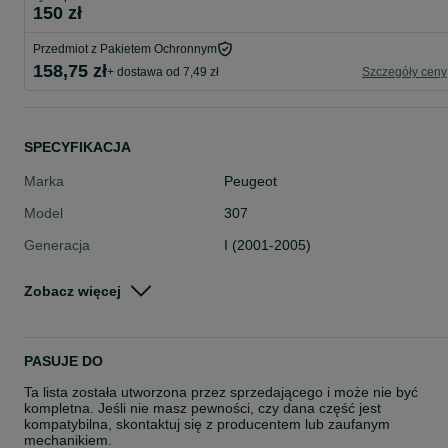
150 zł
Przedmiot z Pakietem Ochronnym
158,75 zł
+ dostawa od 7,49 zł
Szczegóły ceny
SPECYFIKACJA
Marka
Peugeot
Model
307
Generacja
I (2001-2005)
Numer części
9660535780
Zobacz więcej
Typ części
Układ hamulcowy > Układ ABS i ES
> Pozostałe w Układ ABS i ESP
Stan
Używane
PASUJE DO
Rodzaj
Pozostałe części samochodowe
Ta lista została utworzona przez sprzedającego i może nie być
kompletna. Jeśli nie masz pewności, czy dana część jest
kompatybilna, skontaktuj się z producentem lub zaufanym
mechanikiem.