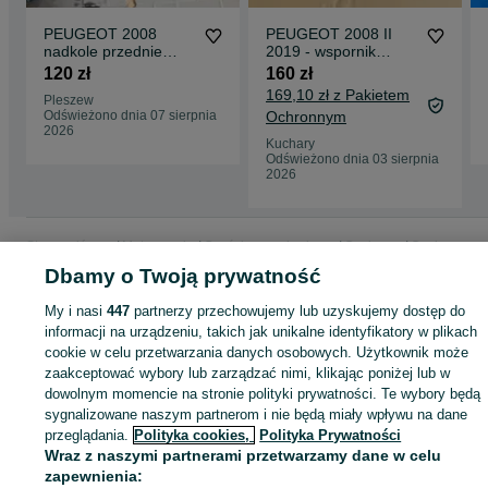
PEUGEOT 2008
PEUGEOT 2008 II
nadkole przednie
2019 - wspornik
IDEALNE nowe
zderzaka czasza
120 zł
160 zł
wzmocnienie
169,10 zł z Pakietem
Pleszew
zderzaka
Odświeżono dnia 07 sierpnia
Ochronnym
2026
Kuchary
Odświeżono dnia 03 sierpnia
2026
Strona główna
Motoryzacja
Części samochodowe
Osobowe
Osobowe -
Wielkopolskie
Osobowe - Pleszew
Dbamy o Twoją prywatność
My i nasi
447
partnerzy przechowujemy lub uzyskujemy dostęp do
KATEGORIA
informacji na urządzeniu, takich jak unikalne identyfikatory w plikach
cookie w celu przetwarzania danych osobowych. Użytkownik może
zaakceptować wybory lub zarządzać nimi, klikając poniżej lub w
ID:
1074134652
Wyświetlenia: 
dowolnym momencie na stronie polityki prywatności. Te wybory będą
sygnalizowane naszym partnerom i nie będą miały wpływu na dane
przeglądania.
Polityka cookies,
Polityka Prywatności
Zadzwoń / SMS
Wyślij wiadomość
Wraz z naszymi partnerami przetwarzamy dane w celu
zapewnienia: