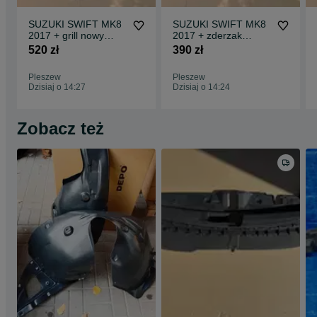
SUZUKI SWIFT MK8
SUZUKI SWIFT MK8
2017 + grill nowy
2017 + zderzak
oryginał + logo
przedni
520 zł
390 zł
Pleszew
Pleszew
Dzisiaj o 14:27
Dzisiaj o 14:24
Zobacz też