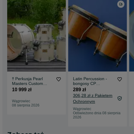
‼️ Perkusja Pearl
Latin Percussion -
Masters Custom
bongosy CP
MMX 22”, 8", 10",
Traditional 6" i 7" ‼️
10 999 zł
289 zł
12", 14", 16" Opal
306,28 zł z Pakietem
White ‼️
Wągrowiec
Ochronnym
08 sierpnia 2026
Wągrowiec
Odświeżono dnia 08 sierpnia
2026