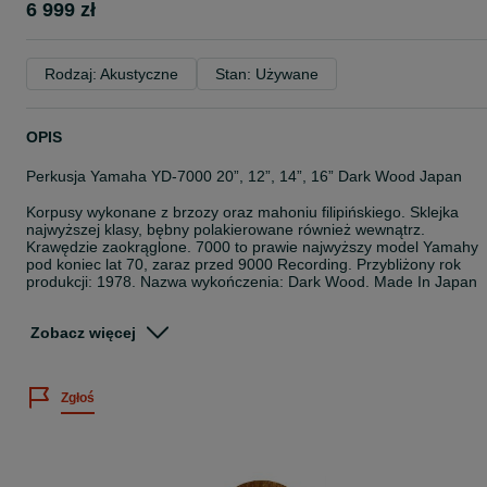
6 999 zł
Rodzaj: Akustyczne
Stan: Używane
OPIS
Perkusja Yamaha YD-7000 20”, 12”, 14”, 16” Dark Wood Japan
Korpusy wykonane z brzozy oraz mahoniu filipińskiego. Sklejka
najwyższej klasy, bębny polakierowane również wewnątrz.
Krawędzie zaokrąglone. 7000 to prawie najwyższy model Yamahy
pod koniec lat 70, zaraz przed 9000 Recording. Przybliżony rok
produkcji: 1978. Nazwa wykończenia: Dark Wood. Made In Japan
- - - - - - - - - - - - - - - - - - - - - - - -
Zobacz więcej
Konfiguracja:
- BD 20” x 14"
Zgłoś
- TT 12" x 8" - FT 14” x 14”
- FT 16" x 16"
- Tomholder pojedynczy Yamaha
- 2 x nogi do floortomów