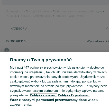
Strona główna
Muzyka i Edukacja
Instrumenty
Instrumenty perkusyjne
Perkusje
Perkusje - Wielkopolskie
Perkusje - Wągrowiec
KATEGORIA
ID:
994702115
Wyświetlenia: 9
Dbamy o Twoją prywatność
Zaloguj się lub załóż konto na OLX, aby skontaktować się z t
My i nasi
447
partnerzy przechowujemy lub uzyskujemy dostęp do
sprzedającym
informacji na urządzeniu, takich jak unikalne identyfikatory w plikach
cookie w celu przetwarzania danych osobowych. Użytkownik może
zaakceptować wybory lub zarządzać nimi, klikając poniżej lub w
Zaloguj się / Załóż konto
dowolnym momencie na stronie polityki prywatności. Te wybory będą
sygnalizowane naszym partnerom i nie będą miały wpływu na dane
przeglądania.
Polityka cookies,
Polityka Prywatności
Zadzwoń / SMS
Wyślij wiadomość
Wraz z naszymi partnerami przetwarzamy dane w celu
zapewnienia: