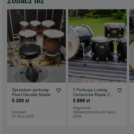
Zobacz też
Sprzedam perkusję
‼️ Perkusja Ludwig
Pearl Decade Maple
Centennial Maple 20",
12", 14", 16" Trans
5 200 zł
5 899 zł
Black ‼️
Wągrowiec
Koszalin
Odświeżono dnia 31 lipca
27 lipca 2026
2026