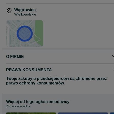
Zapraszam :)
Wągrowiec
,
Wielkopolskie
www.mw-vintage.pl
www.facebook.com/mwvintagepoland/
O FIRMIE
PRAWA KONSUMENTA
Twoje zakupy u przedsiębiorców są chronione przez
prawo ochrony konsumentów.
Więcej od tego ogłoszeniodawcy
Zobacz wszystkie