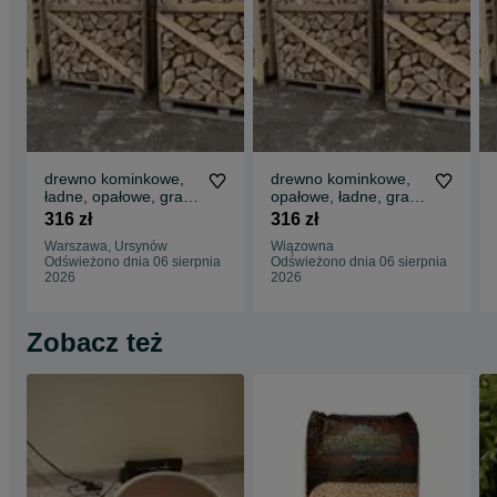
drewno kominkowe,
drewno kominkowe,
ładne, opałowe, grab,
opałowe, ładne, grab,
brzoza, buk. dąb
brzoza, buk. dąb
316 zł
316 zł
Warszawa, Ursynów
Wiązowna
Odświeżono dnia 06 sierpnia
Odświeżono dnia 06 sierpnia
2026
2026
Zobacz też