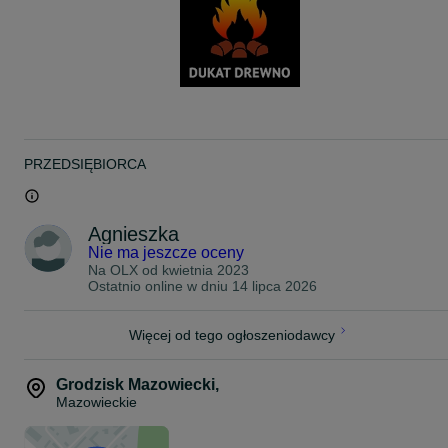
Dostawa w cenie
Zapraszam na pozostałe moje ogłoszenia, w ofercie:
- inne rodzaje pelletu, OLCZYK, GARBATKA, FOREST
- drewno kominkowe w skrzynio-paletach GRAB, BUK, BRZOZA, i
inne
- brykiet drzewny PDJ, RUF,
- kora drzewna
Zapraszam do kontaktu 504x250/.958
PRZEDSIĘBIORCA
Zapraszamy
Dukat Drewno
Agnieszka
Nie ma jeszcze oceny
Na OLX od
kwietnia 2023
Ostatnio online w dniu 14 lipca 2026
Więcej od tego ogłoszeniodawcy
Grodzisk Mazowiecki
,
Mazowieckie