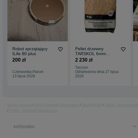
Robot sprzątający
Pellet drzewny
ILife 80 plus
TARSKOL 6mm
wysoka jakość
200 zł
2 230 zł
Tarczyn
Czerwonka-Parcel
Odświeżono dnia 27 lipca
13 lipca 2026
2026
Strona główna
Dom i Ogród
Ogrzewanie
Opał
Pellet
Pellet - Mazowiecki
Pellet - Grodzisk Mazowiecki
KATEGORIA