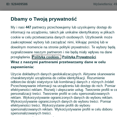
ID:
928409586
Wyświetlenia: 4
Dbamy o Twoją prywatność
My i nasi
447
partnerzy przechowujemy lub uzyskujemy dostęp do
Zaloguj się lub załóż konto na OLX, aby skontaktować się z t
informacji na urządzeniu, takich jak unikalne identyfikatory w plikach
sprzedającym
cookie w celu przetwarzania danych osobowych. Użytkownik może
zaakceptować wybory lub zarządzać nimi, klikając poniżej lub w
dowolnym momencie na stronie polityki prywatności. Te wybory będą
Zaloguj się / Załóż konto
sygnalizowane naszym partnerom i nie będą miały wpływu na dane
przeglądania.
Polityka cookies,
Polityka Prywatności
Wraz z naszymi partnerami przetwarzamy dane w celu
Zadzwoń / SMS
Wyślij wiadomość
zapewnienia:
Użycie dokładnych danych geolokalizacyjnych. Aktywne skanowanie
charakterystyki urządzenia do celów identyfikacji. Rozumienie
odbiorców dzięki statystyce lub kombinacji danych z różnych źródeł.
Przechowywanie informacji na urządzeniu lub dostęp do nich. Pomiar
efektywności reklam. Rozwój i ulepszanie usług. Tworzenie profili w c
personalizacji treści. Tworzenie profili w celu spersonalizowanych
reklam. Wykorzystywanie ograniczonych danych do wyboru reklam.
Wykorzystywanie ograniczonych danych do wyboru treści. Pomiar
efektywności treści. Wykorzystanie profili do wyboru
spersonalizowanych reklam. Wykorzystywanie profili w celu doboru
spersonalizowanych treści.