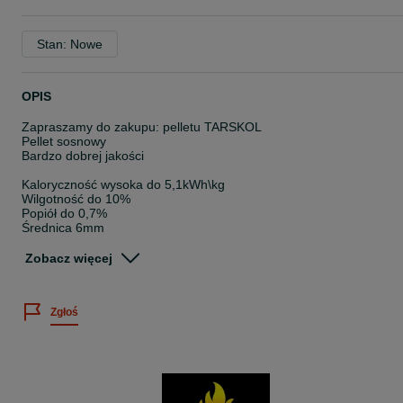
Stan: Nowe
OPIS
Zapraszamy do zakupu: pelletu TARSKOL
Pellet sosnowy
Bardzo dobrej jakości
Kaloryczność wysoka do 5,1kWh\kg
Wilgotność do 10%
Popiół do 0,7%
Średnica 6mm
brak spieków, bardzo dobry do nowoczesnych kotłów
Zobacz więcej
Pellet pakowany w worki po 15 kg
Barwa pelletu jest wynikiem zastosowania w procesie produkcji
Zgłoś
wyłącznie suchych surowców.
Cena w ogłoszeniu dotyczy palety 65 worków 975 kg
Pelet produkowany z najwyższej jakości specjalnie
selekcjonowanych suchych trocin, co pozwala osiągnąć bardzo
wysoką wartość opałową oraz niską zawartość popiołu.