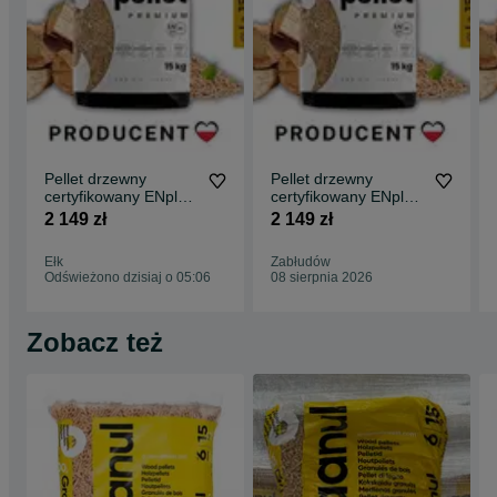
Pellet drzewny
Pellet drzewny
certyfikowany ENplus
certyfikowany ENplus
A1 Producent
A1 Producent
2 149 zł
2 149 zł
Ełk
Zabłudów
Odświeżono dzisiaj o 05:06
08 sierpnia 2026
Zobacz też