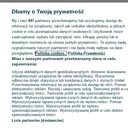
Dbamy o Twoją prywatność
My i nasi
447
partnerzy przechowujemy lub uzyskujemy dostęp do
Zaloguj się lub załóż konto na OLX, aby skontaktować się z t
informacji na urządzeniu, takich jak unikalne identyfikatory w plikach
sprzedającym
cookie w celu przetwarzania danych osobowych. Użytkownik może
zaakceptować wybory lub zarządzać nimi, klikając poniżej lub w
dowolnym momencie na stronie polityki prywatności. Te wybory będą
Zaloguj się / Załóż konto
sygnalizowane naszym partnerom i nie będą miały wpływu na dane
przeglądania.
Polityka cookies,
Polityka Prywatności
Wraz z naszymi partnerami przetwarzamy dane w celu
Zadzwoń / SMS
Wyślij wiadomość
zapewnienia:
Użycie dokładnych danych geolokalizacyjnych. Aktywne skanowanie
charakterystyki urządzenia do celów identyfikacji. Rozumienie
odbiorców dzięki statystyce lub kombinacji danych z różnych źródeł.
Przechowywanie informacji na urządzeniu lub dostęp do nich. Pomiar
efektywności reklam. Rozwój i ulepszanie usług. Tworzenie profili w c
personalizacji treści. Tworzenie profili w celu spersonalizowanych
reklam. Wykorzystywanie ograniczonych danych do wyboru reklam.
Wykorzystywanie ograniczonych danych do wyboru treści. Pomiar
efektywności treści. Wykorzystanie profili do wyboru
spersonalizowanych reklam. Wykorzystywanie profili w celu doboru
spersonalizowanych treści.
Lista partnerów (dostawców)