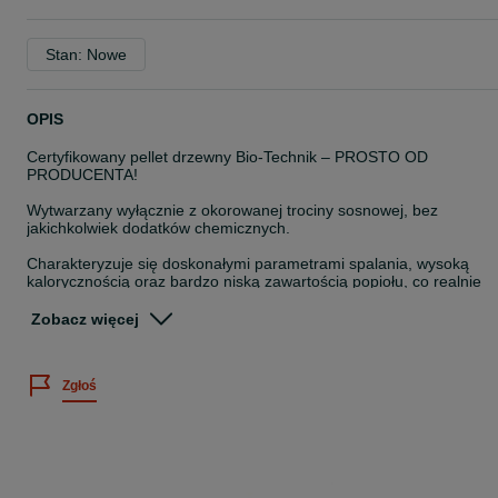
Stan: Nowe
OPIS
Certyfikowany pellet drzewny Bio-Technik – PROSTO OD
PRODUCENTA!
Wytwarzany wyłącznie z okorowanej trociny sosnowej, bez
jakichkolwiek dodatków chemicznych.
Charakteryzuje się doskonałymi parametrami spalania, wysoką
kalorycznością oraz bardzo niską zawartością popiołu, co realnie
przekłada się na niższe koszty ogrzewania.
Zobacz więcej
Jakość potwierdzona certyfikatami ENplus A1 (PL033) oraz „Dobry
Pellet”.
Zgłoś
Nasz pellet w pełni odpowiada wszystkim normom jakościowym,
które od 2025 roku są wymagane przez Ministerstwo Klimatu i
Środowiska! Oznacza to, że korzystając z naszego pelletu spełnias
warunki uzyskania dofinansowania z programu „Czyste Powietrze”
oraz zachowujesz ważność gwarancji na piec.
Parametry: