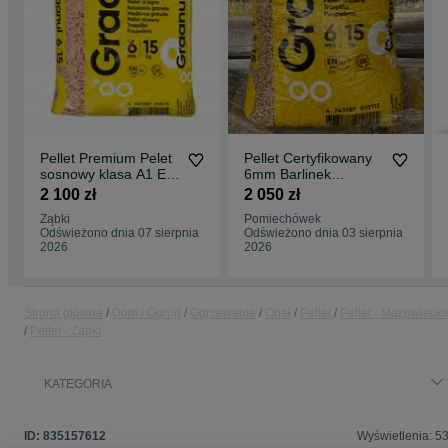
Pellet Premium Pelet
Pellet Certyfikowany
sosnowy klasa A1 EN
6mm Barlinek
PLUS
Graanul Uni pellet
2 100 zł
2 050 zł
Albero
Ząbki
Pomiechówek
Odświeżono dnia 07 sierpnia
Odświeżono dnia 03 sierpnia
2026
2026
Strona główna
Dom i Ogród
Ogrzewanie
Opał
Pellet
Pellet - Mazowiecki
Pellet - Ząbki
KATEGORIA
ID:
835157612
Wyświetlenia: 5