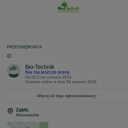
Średnica: 6±1 mm
Wilgotność: ≤10%
Popiół: ≤0,70%
Wartość opałowa: ≥17,8 MJ/kg
Paleta: 65 worków po 15 kg (975 kg), zabezpieczona folią stretch.
Dostawa i rozładunek na terenie całej Polski!
Zamawiając u nas masz pewność, że pellet kupujesz bezpośrednio
PRZEDSIĘBIORCA
od zaufanego, lokalnego producenta z ponad 15-letnim
doświadczeniem na rynku, w przeciwieństwie do większości firm
handlowych w regionie, które importują pellet ze Wschodu. Kupuj
świadomie, wspierając polskich producentów!
Bio-Technik
Nie ma jeszcze oceny
100% GWARANCJI!
Na OLX od
czerwca 2014
Zapraszamy do kontaktu!
Ostatnio online w dniu 04 sierpnia 2026
5 7 0 8 1 5 7 7 7
ZAMÓW WYGODNIE W NASZYM SKLEPIE ONLINE: sklep.bio-
Więcej od tego ogłoszeniodawcy
technik.pl
Ząbki
,
Mazowieckie