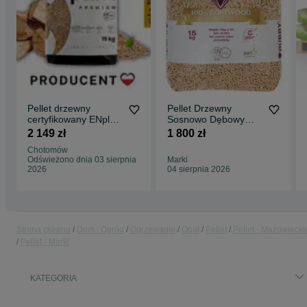
Pellet drzewny
Pellet Drzewny
certyfikowany ENplus
Sosnowo Dębowy
A1 Producent
100% naturalny z
2 149 zł
1 800 zł
dostawą
Chotomów
Odświeżono dnia 03 sierpnia
Marki
2026
04 sierpnia 2026
Strona główna
Dom i Ogród
Ogrzewanie
Opał
Pellet
Pellet - Mazowiecki
Pellet - Marki
KATEGORIA