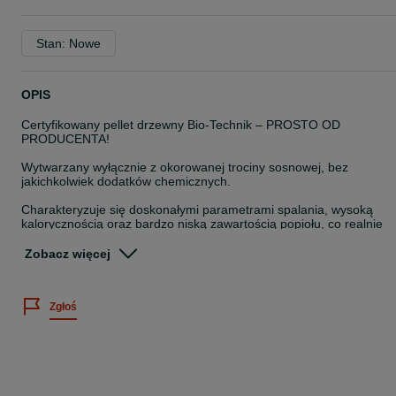
Stan: Nowe
OPIS
Certyfikowany pellet drzewny Bio-Technik – PROSTO OD
PRODUCENTA!
Wytwarzany wyłącznie z okorowanej trociny sosnowej, bez
jakichkolwiek dodatków chemicznych.
Charakteryzuje się doskonałymi parametrami spalania, wysoką
kalorycznością oraz bardzo niską zawartością popiołu, co realnie
przekłada się na niższe koszty ogrzewania.
Zobacz więcej
Jakość potwierdzona certyfikatami ENplus A1 (PL033) oraz „Dobry
Pellet”.
Zgłoś
Nasz pellet w pełni odpowiada wszystkim normom jakościowym,
które od 2025 roku są wymagane przez Ministerstwo Klimatu i
Środowiska! Oznacza to, że korzystając z naszego pelletu spełnias
warunki uzyskania dofinansowania z programu „Czyste Powietrze”
oraz zachowujesz ważność gwarancji na piec.
Parametry: