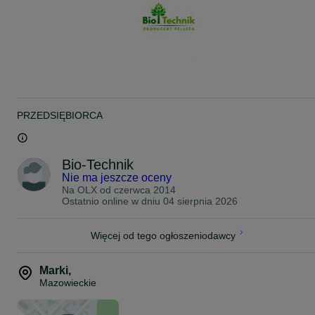
Średnica: 6±1 mm
Wilgotność: ≤10%
Popiół: ≤0,70%
Wartość opałowa: ≥17,8 MJ/kg
Paleta: 65 worków po 15 kg (975 kg), zabezpieczona folią stretch.
Dostawa i rozładunek na terenie całej Polski!
Zamawiając u nas masz pewność, że pellet kupujesz bezpośrednio
PRZEDSIĘBIORCA
od zaufanego, lokalnego producenta z ponad 15-letnim
doświadczeniem na rynku, w przeciwieństwie do większości firm
handlowych w regionie, które importują pellet ze Wschodu. Kupuj
świadomie, wspierając polskich producentów!
Bio-Technik
Nie ma jeszcze oceny
100% GWARANCJI!
Na OLX od
czerwca 2014
Zapraszamy do kontaktu!
Ostatnio online w dniu 04 sierpnia 2026
5 7 0 8 1 5 7 7 7
ZAMÓW WYGODNIE W NASZYM SKLEPIE ONLINE: sklep.bio-
Więcej od tego ogłoszeniodawcy
technik.pl
Marki
,
Mazowieckie