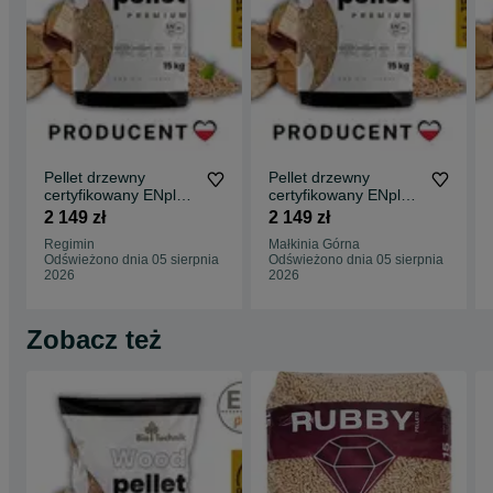
Pellet drzewny
Pellet drzewny
certyfikowany ENplus
certyfikowany ENplus
A1 Producent
A1 Producent
2 149 zł
2 149 zł
Regimin
Małkinia Górna
Odświeżono dnia 05 sierpnia
Odświeżono dnia 05 sierpnia
2026
2026
Zobacz też