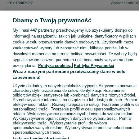
ID:
815002907
Wyświetlenia: 3
Dbamy o Twoją prywatność
My i nasi
447
partnerzy przechowujemy lub uzyskujemy dostęp do
Zaloguj się lub załóż konto na OLX, aby skontaktować się z t
informacji na urządzeniu, takich jak unikalne identyfikatory w plikach
sprzedającym
cookie w celu przetwarzania danych osobowych. Użytkownik może
zaakceptować wybory lub zarządzać nimi, klikając poniżej lub w
dowolnym momencie na stronie polityki prywatności. Te wybory będą
Zaloguj się / Załóż konto
sygnalizowane naszym partnerom i nie będą miały wpływu na dane
przeglądania.
Polityka cookies,
Polityka Prywatności
Wraz z naszymi partnerami przetwarzamy dane w celu
Zadzwoń / SMS
Wyślij wiadomość
zapewnienia:
Użycie dokładnych danych geolokalizacyjnych. Aktywne skanowanie
charakterystyki urządzenia do celów identyfikacji. Rozumienie
odbiorców dzięki statystyce lub kombinacji danych z różnych źródeł.
Przechowywanie informacji na urządzeniu lub dostęp do nich. Pomiar
efektywności reklam. Rozwój i ulepszanie usług. Tworzenie profili w c
personalizacji treści. Tworzenie profili w celu spersonalizowanych
reklam. Wykorzystywanie ograniczonych danych do wyboru reklam.
Wykorzystywanie ograniczonych danych do wyboru treści. Pomiar
efektywności treści. Wykorzystanie profili do wyboru
spersonalizowanych reklam. Wykorzystywanie profili w celu doboru
spersonalizowanych treści.
Lista partnerów (dostawców)