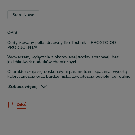
Stan: Nowe
OPIS
Certyfikowany pellet drzewny Bio-Technik – PROSTO OD
PRODUCENTA!
Wytwarzany wyłącznie z okorowanej trociny sosnowej, bez
jakichkolwiek dodatków chemicznych.
Charakteryzuje się doskonałymi parametrami spalania, wysoką
kalorycznością oraz bardzo niską zawartością popiołu, co realnie
przekłada się na niższe koszty ogrzewania.
Zobacz więcej
Jakość potwierdzona certyfikatami ENplus A1 (PL033) oraz „Dobry
Pellet”.
Zgłoś
Nasz pellet w pełni odpowiada wszystkim normom jakościowym,
które od 2025 roku są wymagane przez Ministerstwo Klimatu i
Środowiska! Oznacza to, że korzystając z naszego pelletu spełnias
warunki uzyskania dofinansowania z programu „Czyste Powietrze”
oraz zachowujesz ważność gwarancji na piec.
Parametry: