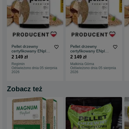
Pellet drzewny
Pellet drzewny
certyfikowany ENplus
certyfikowany ENplus
A1 Producent
A1 Producent
2 149 zł
2 149 zł
Regimin
Małkinia Górna
Odświeżono dnia 05 sierpnia
Odświeżono dnia 05 sierpnia
2026
2026
Zobacz też