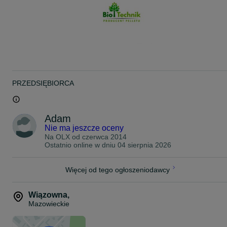
Średnica: 6±1 mm
Wilgotność: ≤10%
Popiół: ≤0,70%
Wartość opałowa: ≥17,8 MJ/kg
Paleta: 65 worków po 15 kg (975 kg), zabezpieczona folią stretch.
Dostawa i rozładunek na terenie całej Polski!
Zamawiając u nas masz pewność, że pellet kupujesz bezpośrednio
PRZEDSIĘBIORCA
od zaufanego, lokalnego producenta z ponad 15-letnim
doświadczeniem na rynku, w przeciwieństwie do większości firm
handlowych w regionie, które importują pellet ze Wschodu. Kupuj
świadomie, wspierając polskich producentów!
Adam
Nie ma jeszcze oceny
100% GWARANCJI!
Na OLX od
czerwca 2014
Zapraszamy do kontaktu!
Ostatnio online w dniu 04 sierpnia 2026
5 7 0 8 1 5 7 7 7
ZAMÓW WYGODNIE W NASZYM SKLEPIE ONLINE: sklep.bio-
Więcej od tego ogłoszeniodawcy
technik.pl
Wiązowna
,
Mazowieckie