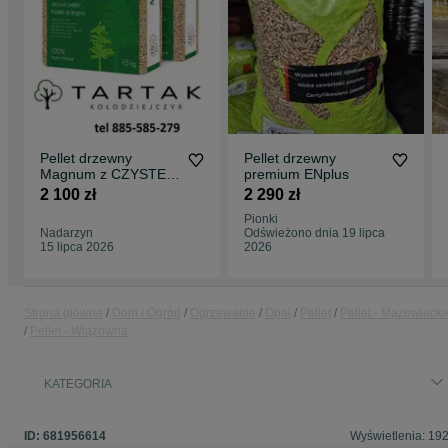
Pellet drzewny
Pellet drzewny
Magnum z CZYSTEJ
premium ENplus
TROCINY!!! Pelet bez
2 100 zł
2 290 zł
dodatków SUPER!!
Pionki
Nadarzyn
Odświeżono dnia 19 lipca
15 lipca 2026
2026
Strona główna
Dom i Ogród
Ogrzewanie
Opał
Pellet
Pellet - Mazowiecki
Pellet - Wiązowna
KATEGORIA
ID:
681956614
Wyświetlenia: 19