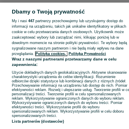
Dbamy o Twoją prywatność
My i nasi
447
partnerzy przechowujemy lub uzyskujemy dostęp do
Zaloguj się lub załóż konto na OLX, aby skontaktować się z t
informacji na urządzeniu, takich jak unikalne identyfikatory w plikach
sprzedającym
cookie w celu przetwarzania danych osobowych. Użytkownik może
zaakceptować wybory lub zarządzać nimi, klikając poniżej lub w
dowolnym momencie na stronie polityki prywatności. Te wybory będą
Zaloguj się / Załóż konto
sygnalizowane naszym partnerom i nie będą miały wpływu na dane
przeglądania.
Polityka cookies,
Polityka Prywatności
Wraz z naszymi partnerami przetwarzamy dane w celu
Zadzwoń / SMS
Wyślij wiadomość
zapewnienia:
Użycie dokładnych danych geolokalizacyjnych. Aktywne skanowanie
charakterystyki urządzenia do celów identyfikacji. Rozumienie
odbiorców dzięki statystyce lub kombinacji danych z różnych źródeł.
Przechowywanie informacji na urządzeniu lub dostęp do nich. Pomiar
efektywności reklam. Rozwój i ulepszanie usług. Tworzenie profili w c
personalizacji treści. Tworzenie profili w celu spersonalizowanych
reklam. Wykorzystywanie ograniczonych danych do wyboru reklam.
Wykorzystywanie ograniczonych danych do wyboru treści. Pomiar
efektywności treści. Wykorzystanie profili do wyboru
spersonalizowanych reklam. Wykorzystywanie profili w celu doboru
spersonalizowanych treści.
Lista partnerów (dostawców)