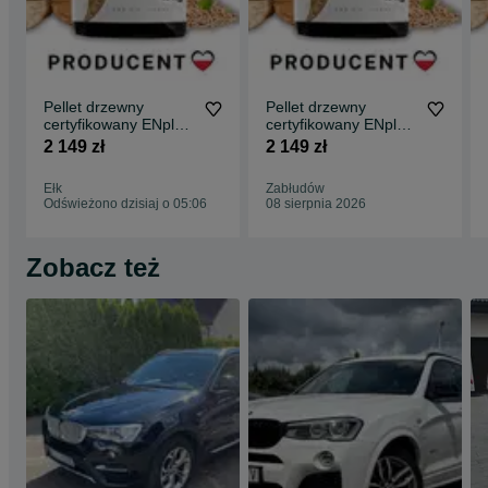
Pellet drzewny
Pellet drzewny
certyfikowany ENplus
certyfikowany ENplus
A1 Producent
A1 Producent
2 149 zł
2 149 zł
Ełk
Zabłudów
Odświeżono dzisiaj o 05:06
08 sierpnia 2026
Zobacz też