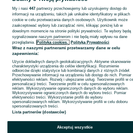
My i nasi
447
partnerzy przechowujemy lub uzyskujemy dostęp do
Zaloguj się lub załóż konto na OLX, aby skontaktować się z t
informacji na urządzeniu, takich jak unikalne identyfikatory w plikach
sprzedającym
cookie w celu przetwarzania danych osobowych. Użytkownik może
zaakceptować wybory lub zarządzać nimi, klikając poniżej lub w
dowolnym momencie na stronie polityki prywatności. Te wybory będą
Zaloguj się / Załóż konto
sygnalizowane naszym partnerom i nie będą miały wpływu na dane
przeglądania.
Polityka cookies,
Polityka Prywatności
Wraz z naszymi partnerami przetwarzamy dane w celu
Zadzwoń / SMS
Wyślij wiadomość
zapewnienia:
Użycie dokładnych danych geolokalizacyjnych. Aktywne skanowanie
charakterystyki urządzenia do celów identyfikacji. Rozumienie
odbiorców dzięki statystyce lub kombinacji danych z różnych źródeł.
Przechowywanie informacji na urządzeniu lub dostęp do nich. Pomiar
efektywności reklam. Rozwój i ulepszanie usług. Tworzenie profili w c
personalizacji treści. Tworzenie profili w celu spersonalizowanych
reklam. Wykorzystywanie ograniczonych danych do wyboru reklam.
Wykorzystywanie ograniczonych danych do wyboru treści. Pomiar
efektywności treści. Wykorzystanie profili do wyboru
spersonalizowanych reklam. Wykorzystywanie profili w celu doboru
spersonalizowanych treści.
Lista partnerów (dostawców)
Akceptuj wszystkie