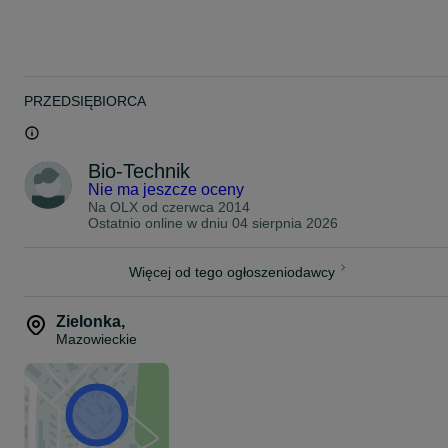
Paleta: 65 worków po 15 kg (975 kg), zabezpieczona folią stretch.
Dostawa i rozładunek na terenie całej Polski!
Zamawiając u nas masz pewność, że pellet kupujesz bezpośrednio
PRZEDSIĘBIORCA
od zaufanego, lokalnego producenta z ponad 15-letnim
doświadczeniem na rynku, w przeciwieństwie do większości firm
handlowych w regionie, które importują pellet ze Wschodu. Kupuj
świadomie, wspierając polskich producentów!
Bio-Technik
Nie ma jeszcze oceny
100% GWARANCJI!
Na OLX od
czerwca 2014
Zapraszamy do kontaktu!
Ostatnio online w dniu 04 sierpnia 2026
5 7 0 8 1 5 7 7 7
ZAMÓW WYGODNIE W NASZYM SKLEPIE ONLINE: sklep.bio-
Więcej od tego ogłoszeniodawcy
technik.pl
Zielonka
,
Mazowieckie