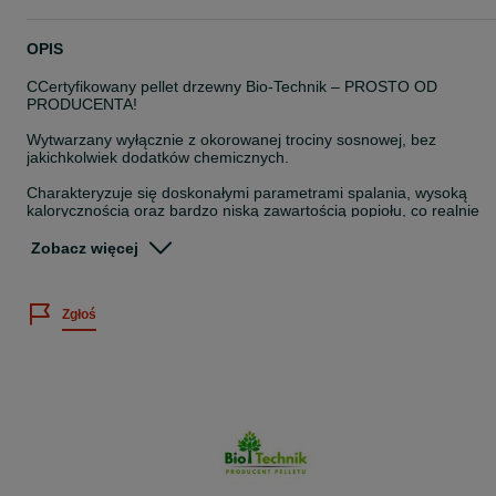
OPIS
CCertyfikowany pellet drzewny Bio-Technik – PROSTO OD
PRODUCENTA!
Wytwarzany wyłącznie z okorowanej trociny sosnowej, bez
jakichkolwiek dodatków chemicznych.
Charakteryzuje się doskonałymi parametrami spalania, wysoką
kalorycznością oraz bardzo niską zawartością popiołu, co realnie
przekłada się na niższe koszty ogrzewania.
Zobacz więcej
Jakość potwierdzona certyfikatami ENplus A1 (PL033) oraz „Dobry
Pellet”.
Zgłoś
Nasz pellet w pełni odpowiada wszystkim normom jakościowym,
które od 2025 roku są wymagane przez Ministerstwo Klimatu i
Środowiska! Oznacza to, że korzystając z naszego pelletu spełnias
warunki uzyskania dofinansowania z programu „Czyste Powietrze”
oraz zachowujesz ważność gwarancji na piec.
Parametry:
Średnica: 6±1 mm
Wilgotność: ≤10%
Popiół: ≤0,70%
Wartość opałowa: ≥17,8 MJ/kg