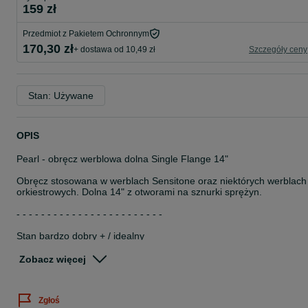
159 zł
Przedmiot z Pakietem Ochronnym
170,30 zł
+ dostawa od 10,49 zł
Szczegóły ceny
Stan: Używane
OPIS
Pearl - obręcz werblowa dolna Single Flange 14"
Obręcz stosowana w werblach Sensitone oraz niektórych werblach
orkiestrowych. Dolna 14" z otworami na sznurki sprężyn.
- - - - - - - - - - - - - - - - - - - - - - - -
Stan bardzo dobry + / idealny
- - - - - - - - - - - - - - - - - - - - - - - -
Zobacz więcej
KONTAKT: 51*****53
Zgłoś
Zapraszam :)