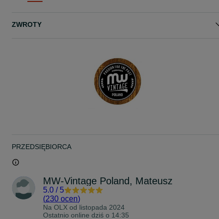
www.mw-vintage.pl
ZWROTY
www.facebook.com/mwvintagepoland/
PRZEDSIĘBIORCA
MW-Vintage Poland, Mateusz
5.0
/
5
(
230 ocen
)
Na OLX od
listopada 2024
Ostatnio online dziś o 14:35