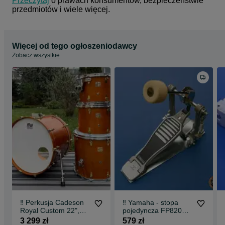
Przeczytaj
 o prawach konsumentów, bezpieczeństwie 
przedmiotów i wiele więcej.
Więcej od tego ogłoszeniodawcy
Zobacz wszystkie
‼️ Perkusja Cadeson
‼️ Yamaha - stopa
Royal Custom 22",
pojedyncza FP820
12", 13", 16" Satin
Japan ‼️
3 299 zł
579 zł