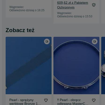
Amber ‼️
609,62 zł z Pakietem
Wągrowiec
Ochronnym
Odświeżono dzisiaj o 16:25
Wągrowiec
Odświeżono dzisiaj o 15:53
Zobacz też
Pearl - sprężyny
‼️ Pearl - obręcz
werblowe Bronze 14"
odlewana MasterCast