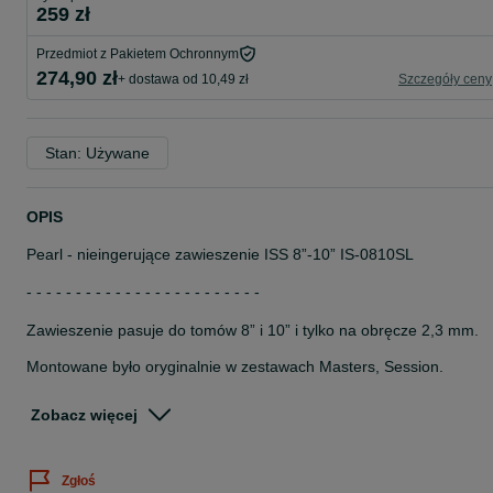
259 zł
Przedmiot z Pakietem Ochronnym
274,90 zł
+ dostawa od 10,49 zł
Szczegóły ceny
Stan: Używane
OPIS
Pearl - nieingerujące zawieszenie ISS 8”-10” IS-0810SL
- - - - - - - - - - - - - - - - - - - - - - - -
Zawieszenie pasuje do tomów 8” i 10” i tylko na obręcze 2,3 mm
Montowane było oryginalnie w zestawach Masters, Session.
- - - - - - - - - - - - - - - - - - - - - - - -
Zobacz więcej
Stan idealny.
Uwaga, obręcze bywają różne i mają różną grubość i profil, przed
Zgłoś
zakupem upewnij się co masz.