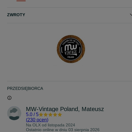
- - - - - - - - - - - - - - - - - - - - - - - -
ZWROTY
KONTAKT: 51616653
Zapraszam :)
www.mw-vintage.pl
www.facebook.com/mwvintagepoland/
PRZEDSIĘBIORCA
MW-Vintage Poland, Mateusz
5.0
/
5
(
230 ocen
)
Na OLX od
listopada 2024
Ostatnio online w dniu 03 sierpnia 2026