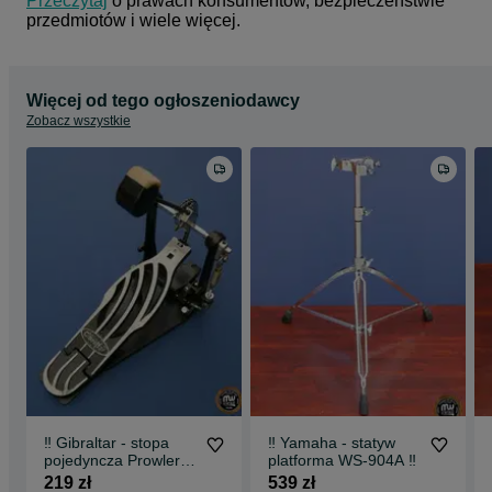
Przeczytaj
 o prawach konsumentów, bezpieczeństwie 
przedmiotów i wiele więcej.
Więcej od tego ogłoszeniodawcy
Zobacz wszystkie
‼️ Gibraltar - stopa
‼️ Yamaha - statyw
pojedyncza Prowler
platforma WS-904A ‼️
5611 ‼️
219 zł
539 zł