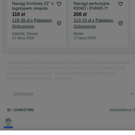
Naciąg frontowy 22” z
Naciągi perkusyjne
logotypem zespołu
REMO i EVANS !!!
110 zł
200 zł
118,39 zł z Pakietem
213,19 zł z Pakietem
Ochronnym
Ochronnym
Gdańsk, Osowa
Mońki
21 lipca 2026
27 lipca 2026
Strona główna
Muzyka i Edukacja
Instrumenty
Instrumenty perkusyjne
Części i akcesoria do instrumentów perkusyjnych
Części i akcesoria do
instrumentów perkusyjnych - Wielkopolskie
Części i akcesoria do
instrumentów perkusyjnych - Wągrowiec
KATEGORIA
ID:
1049037092
Wyświetlenia: 