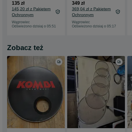
Flames 1027F1 USA
135 zł
349 zł
‼️
145,20 zł z Pakietem
369,04 zł z Pakietem
Ochronnym
Ochronnym
Wągrowiec
Wągrowiec
Odświeżono dzisiaj o 05:51
Odświeżono dzisiaj o 05:17
Zobacz też