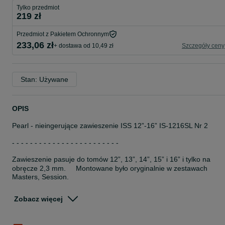
Tylko przedmiot
219 zł
Przedmiot z Pakietem Ochronnym
233,06 zł
+ dostawa od 10,49 zł
Szczegóły ceny
Stan: Używane
OPIS
Pearl - nieingerujące zawieszenie ISS 12”-16” IS-1216SL Nr 2
- - - - - - - - - - - - - - - - - - - - - - - -
Zawieszenie pasuje do tomów 12”, 13”, 14”, 15” i 16” i tylko na
obręcze 2,3 mm. Montowane było oryginalnie w zestawach
Masters, Session.
Dostępne 3 sztuki - mają różne gniazda. Cena za 1 sztukę.
Zobacz więcej
Wybieramy losowo
- - - - - - - - - - - - - - - - - - - - - - - -