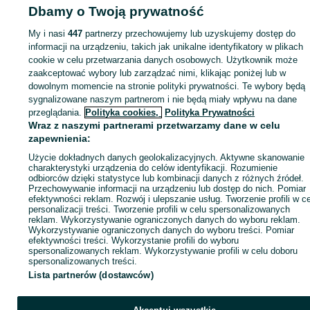
Zaloguj się lub załóż konto na OLX, aby skontaktować się z t
Dbamy o Twoją prywatność
sprzedającym
My i nasi
447
partnerzy przechowujemy lub uzyskujemy dostęp do
informacji na urządzeniu, takich jak unikalne identyfikatory w plikach
cookie w celu przetwarzania danych osobowych. Użytkownik może
Zaloguj się / Załóż konto
zaakceptować wybory lub zarządzać nimi, klikając poniżej lub w
dowolnym momencie na stronie polityki prywatności. Te wybory będą
Kup
sygnalizowane naszym partnerom i nie będą miały wpływu na dane
przeglądania.
Polityka cookies,
Polityka Prywatności
Wraz z naszymi partnerami przetwarzamy dane w celu
zapewnienia:
Użycie dokładnych danych geolokalizacyjnych. Aktywne skanowanie
charakterystyki urządzenia do celów identyfikacji. Rozumienie
odbiorców dzięki statystyce lub kombinacji danych z różnych źródeł.
Przechowywanie informacji na urządzeniu lub dostęp do nich. Pomiar
efektywności reklam. Rozwój i ulepszanie usług. Tworzenie profili w c
personalizacji treści. Tworzenie profili w celu spersonalizowanych
reklam. Wykorzystywanie ograniczonych danych do wyboru reklam.
Wykorzystywanie ograniczonych danych do wyboru treści. Pomiar
efektywności treści. Wykorzystanie profili do wyboru
spersonalizowanych reklam. Wykorzystywanie profili w celu doboru
spersonalizowanych treści.
Lista partnerów (dostawców)