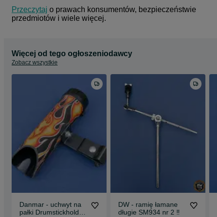
Przeczytaj
 o prawach konsumentów, bezpieczeństwie 
przedmiotów i wiele więcej.
Więcej od tego ogłoszeniodawcy
Zobacz wszystkie
Danmar - uchwyt na
DW - ramię łamane
pałki Drumstickholder
długie SM934 nr 2 ‼️