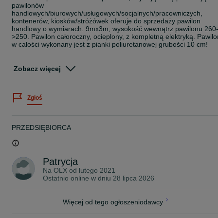
pawilonów
handlowych/biurowych/usługowych/socjalnych/pracowniczych,
kontenerów, kiosków/stróżówek oferuje do sprzedaży pawilon
handlowy o wymiarach: 9mx3m, wysokość wewnątrz pawilonu 260
>250. Pawilon całoroczny, ocieplony, z kompletną elektryką. Pawilo
w całości wykonany jest z pianki poliuretanowej grubości 10 cm!
Możliwość leasingu już od 650 zł netto- szczegóły u doradcy!
Zobacz więcej
Pawilon posiada na froncie 3 stałe witryny 100x200 oraz
przeszklone drzwi aluminiowe, na prawym boku witryna stała
100x200. Wykończony jest deską na elewacji oraz na boku z
Zgłoś
witryną.
Wszystkie nasze pawilonu wykonujemy z dbałością o szczegóły,
zapewniamy indywidualne podejście do klienta - wykonujemy
PRZEDSIĘBIORCA
pawilony na wymiar podany przez klienta, indywidualne aranżacje,
elementy ozdobne- deska elewacyjna, kasetony, dodatkowe
pomieszczenia. To klient decyduje o ostatecznym wyglądzie
pawilonu.
Patrycja
Pawilon całoroczny, ocieplony, z kompletną elektryką.
Na OLX od
lutego 2021
Ostatnio online w dniu 28 lipca 2026
Dlaczego warto wybrać nasz pawilon?
• Całoroczny i izolowany, z pełną instalacją elektryczną – idealny n
Więcej od tego ogłoszeniodawcy
każdą porę roku! Dodatkowo udzielamy 12-miesięcznej gwarancji
na nasze produkty.