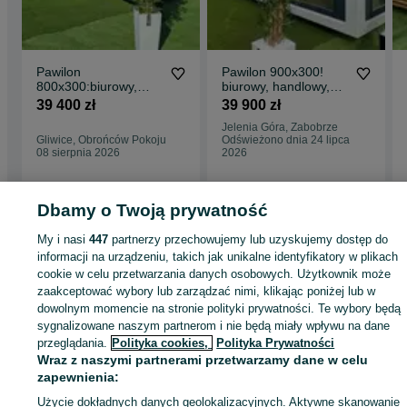
Pawilon
Pawilon 900x300!
800x300:biurowy,
biurowy, handlowy,
salon sprzedaży,
usługowy, kawiarnia
39 400 zł
39 900 zł
kosmetyczny,
Jelenia Góra, Zabobrze
kawiarnia
Gliwice, Obrońców Pokoju
Odświeżono dnia 24 lipca
08 sierpnia 2026
2026
Dbamy o Twoją prywatność
Strona główna
Nieruchomości
Pozostałe nieruchomości
Sprzedaż
My i nasi
447
partnerzy przechowujemy lub uzyskujemy dostęp do
Sprzedaż - Dolnośląskie
Sprzedaż - Bielany Wrocławskie
informacji na urządzeniu, takich jak unikalne identyfikatory w plikach
cookie w celu przetwarzania danych osobowych. Użytkownik może
zaakceptować wybory lub zarządzać nimi, klikając poniżej lub w
KATEGORIA
dowolnym momencie na stronie polityki prywatności. Te wybory będą
sygnalizowane naszym partnerom i nie będą miały wpływu na dane
przeglądania.
Polityka cookies,
Polityka Prywatności
ID:
703411636
Wyświetlenia: 211
Wraz z naszymi partnerami przetwarzamy dane w celu
zapewnienia:
Zadzwoń / SMS
Wyślij wiadomość
Użycie dokładnych danych geolokalizacyjnych. Aktywne skanowanie