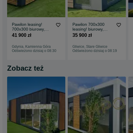
indywidualnego podejścia do klienta. Każdy projekt wykonujemy
według Twoich wymiarów i preferencji. To Ty decydujesz o
wyglądzie swojego pawilonu!
Zapraszam na inne nasze ogłoszenia dotyczące sprzedaży i
Pawilon leasing!
Pawilon 700x300
wynajmu pawilonów oraz na naszą stronę internetową:
700x300 biurowy,
leasing! biurowy,
www.dampol-pawilony.com
usługowy, sklep,
usługowy, salon,
41 900 zł
35 900 zł
kawiarnia, kontener
bistro, pracownia
Gdynia, Kamienna Góra
Gliwice, Stare Gliwice
Odświeżono dzisiaj o 08:30
Odświeżono dzisiaj o 08:19
Zobacz też