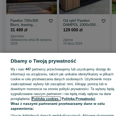
Pawilon 700x300
Od ręki! Pawilon
Biuro, leasing,
DAMPOL 1000x300
kawiarnia,
Dom 30 m^2 gotowy
31 499 zł
129 000 zł
kwiaciarnia,
do zamieszkania!
Zgorzelec
lodziarnia, imbis,
Odświeżono dnia 06 sierpnia
Zabrze
kosmetyczka
2026
25 lipca 2026
Dbamy o Twoją prywatność
Strona główna
Nieruchomości
Pozostałe nieruchomości
Sprzedaż
My i nasi
447
partnerzy przechowujemy lub uzyskujemy dostęp do
Sprzedaż - Śląskie
Sprzedaż - Gliwice
Sprzedaż - Obrońców Pokoju
informacji na urządzeniu, takich jak unikalne identyfikatory w plikach
cookie w celu przetwarzania danych osobowych. Użytkownik może
zaakceptować wybory lub zarządzać nimi, klikając poniżej lub w
KATEGORIA
dowolnym momencie na stronie polityki prywatności. Te wybory będą
sygnalizowane naszym partnerom i nie będą miały wpływu na dane
przeglądania.
Polityka cookies,
Polityka Prywatności
ID:
661909245
Wyświetlenia: 152
Wraz z naszymi partnerami przetwarzamy dane w celu
zapewnienia:
Zadzwoń / SMS
Wyślij wiadomość
Użycie dokładnych danych geolokalizacyjnych. Aktywne skanowanie