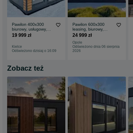
wyglądzie swojego pawilonu!
Podana cena dotyczy pawilonu widocznego na zdjęciach! (+23%)
Zapraszam na inne nasze ogłoszenia dotyczące sprzedaży i
Pawilon 400x300
Pawilon 600x300
wynajmu pawilonów (klikając w : więcej od tego ogłoszeniodawcy
biurowy, usługowy,
leasing, biurowy,
oraz na naszą stronę internetową: www.dampol-pawilony.com
handlowy, kiosk
usługowy, handlowy,
19 999 zł
24 999 zł
salon sprzedaży,
Opole
Kielce
Odświeżono dnia 06 sierpnia
Odświeżono dzisiaj o 16:09
2026
Zobacz też