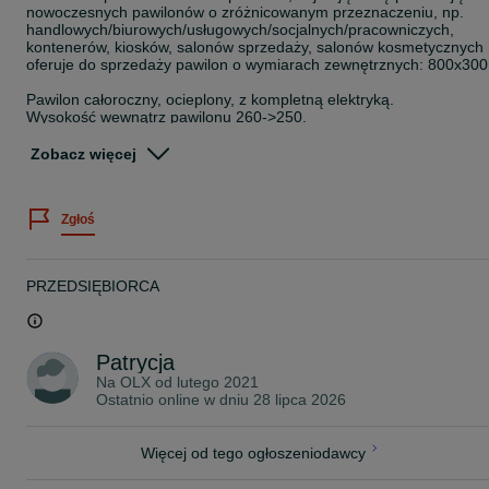
nowoczesnych pawilonów o zróżnicowanym przeznaczeniu, np.
handlowych/biurowych/usługowych/socjalnych/pracowniczych,
kontenerów, kiosków, salonów sprzedaży, salonów kosmetycznych
oferuje do sprzedaży pawilon o wymiarach zewnętrznych: 800x300
Pawilon całoroczny, ocieplony, z kompletną elektryką.
Wysokość wewnątrz pawilonu 260->250.
Pawilon wyposażony w konstrukcję z kątownika z hakami/uszami d
rozładunki.
Zobacz więcej
Na froncie przeszklone drzwi aluminiowe 1 szt. połączone w jedną
całość z 2 stałymi (nieotwieranymi) witrynami. Na prawym boku
witryna stała (nieotwierana).
Zgłoś
Elementy dekoracyjne na froncie oraz prawym i lewym boku
Wszystkie nasze pawilonu wykonujemy z dbałością o szczegóły,
zapewniamy indywidualne podejście do klienta - wykonujemy
PRZEDSIĘBIORCA
pawilony na wymiar podany przez klienta, indywidualne aranżacje,
elementy ozdobne - deska elewacyjna, kasetony, dodatkowe
pomieszczenia.
To klient decyduje o ostatecznym wyglądzie pawilonu.
Patrycja
Dlaczego warto wybrać nasz pawilon?
Na OLX od
lutego 2021
Ostatnio online w dniu 28 lipca 2026
• Całoroczny i izolowany, z pełną instalacją elektryczną – idealny n
każdą porę roku! Dodatkowo udzielamy 12-miesięcznej gwarancji
na nasze produkty.
Więcej od tego ogłoszeniodawcy
• Estetyka i funkcjonalność