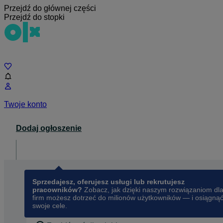
Przejdź do głównej części
Przejdź do stopki
Czat
Twoje konto
Dodaj ogłoszenie
Dla biznesu
opens in a new tab
Sprzedajesz, oferujesz usługi lub rekrutujesz
pracowników?
Zobacz, jak dzięki naszym rozwiązaniom dl
firm możesz dotrzeć do milionów użytkowników — i osiągną
swoje cele.