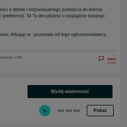
ości o detale i indywidualnego podejścia do klienta.
preferencji. To Ty decydujesz o wyglądzie swojego
mi, klikając w : pozostałe od tego ogłoszeniodawcy.
ietlenia: 1795
Zgłoś
Wyślij wiadomość
Pokaż
xxx xxx xxx