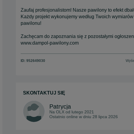
Zaufaj profesjonalistom! Nasze pawilony to efekt dbał
Każdy projekt wykonujemy według Twoich wymiarów i 
pawilonu!
Zachęcam do zapoznania się z pozostałymi ogłoszenia
www.dampol-pawilony.com
ID:
952649030
Wyśw
SKONTAKTUJ SIĘ
Patrycja
Na OLX od
lutego 2021
Ostatnio online w dniu 28 lipca 2026