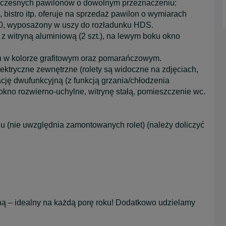
woczesnych pawilonów o dowolnym przeznaczeniu:
bistro itp. oferuje na sprzedaż pawilon o wymiarach
0, wyposażony w uszy do rozładunku HDS.
z witryną aluminiową (2 szt.), na lewym boku okno
n w kolorze grafitowym oraz pomarańczowym.
lektryczne zewnętrzne (rolety są widoczne na zdjęciach,
ację dwufunkcyjną (z funkcją grzania/chłodzenia
okno rozwierno-uchylne, witrynę stałą, pomieszczenie wc.
 (nie uwzględnia zamontowanych rolet) (należy doliczyć
.
czną – idealny na każdą porę roku! Dodatkowo udzielamy