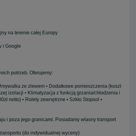
ny na terenie całej Europy
y i Google
ich potrzeb. Oferujemy:
 Umywalka ze zlewem • Dodatkowe pomieszczenia (koszt
ej izolacji • Klimatyzacja z funkcją grzania/chłodzenia i
00zł netto) • Rolety zewnętrzne • Szkło Stopsol •
aju i poza jego granicami. Posiadamy własny transport
transportu (do indywidualnej wyceny)