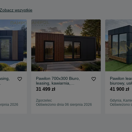
Zobacz wszystkie
sing,
Pawilon 700x300 Biuro,
Pawilon lea
leasing, kawiarnia,
biurowy, us
zedaży,
kwiaciarnia, lodziarnia,
kawiarnia, 
31 499 zł
41 900 zł
imbis, kosmetyczka
Zgorzelec
Gdynia, Kami
erpnia 2026
Odświeżono dnia 06 sierpnia 2026
Odświeżono d