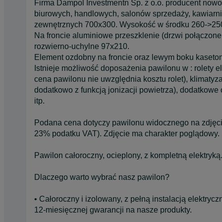
Firma Dampol Investmentn Sp. z o.o. producent no
biurowych, handlowych, salonów sprzedaży, kawiarni, 
zewnętrznych 700x300. Wysokość w środku 260->25
Na froncie aluminiowe przeszklenie (drzwi połączone 
rozwierno-uchylne 97x210.
Element ozdobny na froncie oraz lewym boku kaseto
Istnieje możliwość doposażenia pawilonu w : rolety e
cena pawilonu nie uwzględnia kosztu rolet), klimatyz
dodatkowo z funkcją jonizacji powietrza), dodatkowe 
itp.
Podana cena dotyczy pawilonu widocznego na zdjęciu
23% podatku VAT). Zdjęcie ma charakter poglądowy.
Pawilon całoroczny, ocieplony, z kompletną elektryką
Dlaczego warto wybrać nasz pawilon?
• Całoroczny i izolowany, z pełną instalacją elektry
12-miesięcznej gwarancji na nasze produkty.