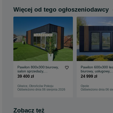
Więcej od tego ogłoszeniodawcy
Pawilon 800x300:biurowy,
Pawilon 600x300 lea
salon sprzedaży,
biurowy, usługowy,
kosmetyczny, kawiarnia
handlowy, salon spr
39 400 zł
24 999 zł
Gliwice, Obrońców Pokoju
Opole
Odświeżono dnia 06 sierpnia 2026
Odświeżono dnia 06 si
Zobacz też