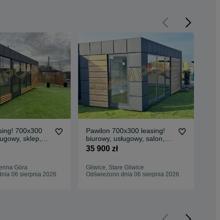
sing! 700x300
Pawilon 700x300 leasing!
Paw
ługowy, sklep,
biurowy, usługowy, salon,
usł
kontener
bistro, pracownia
35 900 zł
19 
enna Góra
Gliwice, Stare Gliwice
Kie
nia 06 sierpnia 2026
Odświeżono dnia 06 sierpnia 2026
Odś