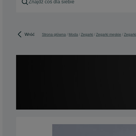
Wróć
Strona główna
Moda
Zegarki
Zegarki męskie
Zegarki