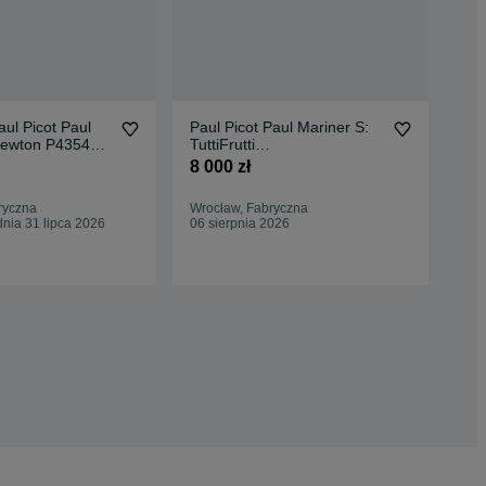
ul Picot Paul
Paul Picot Paul Mariner S:
Pro
Newton P4354
TuttiFrutti
Ma
r
P4352.SG.4000.3614
P4
8 000 zł
15 
ryczna
Wrocław, Fabryczna
Wro
nia 31 lipca 2026
06 sierpnia 2026
06 