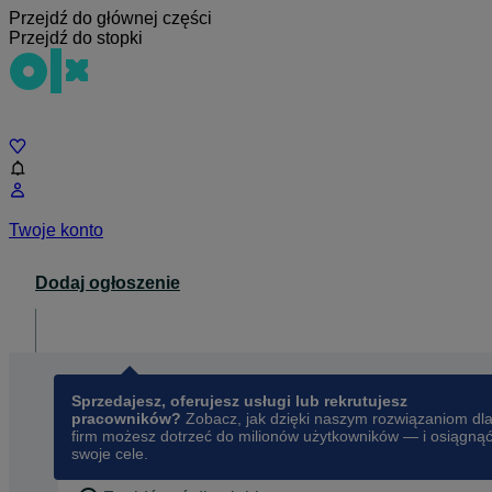
Przejdź do głównej części
Przejdź do stopki
Czat
Twoje konto
Dodaj ogłoszenie
Dla biznesu
opens in a new tab
Sprzedajesz, oferujesz usługi lub rekrutujesz
pracowników?
Zobacz, jak dzięki naszym rozwiązaniom dl
firm możesz dotrzeć do milionów użytkowników — i osiągną
swoje cele.