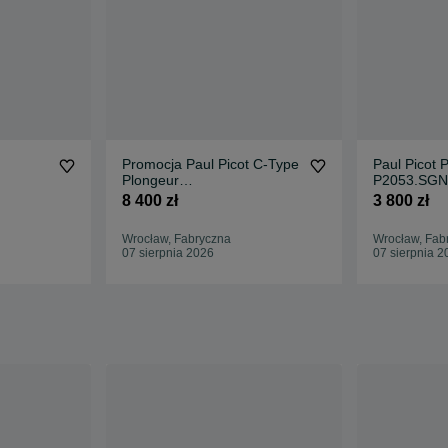
Promocja Paul Picot C-Type
Paul Picot 
Plongeur
P2053.SGN
P4118.SGN.N.3401.5021
8 400 zł
3 800 zł
Wrocław, Fabryczna
Wrocław, Fab
07 sierpnia 2026
07 sierpnia 2