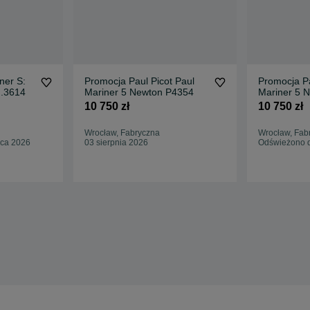
ner S:
Promocja Paul Picot Paul
Promocja Pa
G.3614
Mariner 5 Newton P4354
Mariner 5 
Black rubbe
10 750 zł
10 750 zł
Wrocław, Fabryczna
Wrocław, Fab
pca 2026
03 sierpnia 2026
Odświeżono d