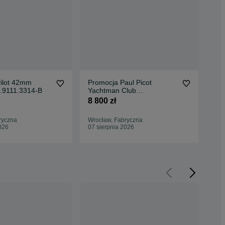
Pilot 42mm
Promocja Paul Picot
Pau
.9111.3314-B
Yachtman Club
Tutt
P1251NBL.SG.4000.3614
P4
8 800 zł
8 0
ryczna
Wrocław, Fabryczna
Wro
026
07 sierpnia 2026
07 