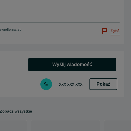
wietlenia: 25
Zgłoś
Wyślij wiadomość
Pokaż
xxx xxx xxx
Zobacz wszystkie