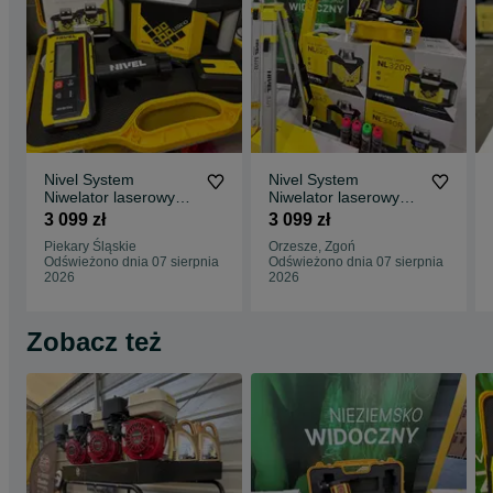
Nivel System
Nivel System
Niwelator laserowy
Niwelator laserowy
NL320 R lata statyw
NL320 R lata statyw
3 099 zł
3 099 zł
RD300 Nowy faktura
RD300 Nowy faktura
Piekary Śląskie
Orzesze, Zgoń
+ Dalmierz HDM Little
Odświeżono dnia 07 sierpnia
Odświeżono dnia 07 sierpnia
Friend
2026
2026
Zobacz też