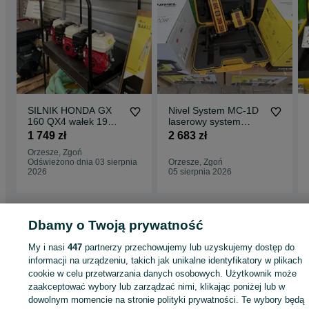
SILNIK HONDA GX
Nivel System MC-1D
160 QX4 wałek 19
laserowy system
mm ,20 mm , Nowe,
kontroli pracy Nowy
1 749 zł
2 683 zł
FV
Fv
Orzesze, Zgoń
Odświeżono dnia 03 sierpnia
Orzesze, Zgoń
2026
05 sierpnia 2026
Dbamy o Twoją prywatność
Strona główna
Budowa i Remont
Maszyny budowlane
Pozostałe
Pozosta
My i nasi
447
partnerzy przechowujemy lub uzyskujemy dostęp do
- Śląskie
Pozostałe - Orzesze
Pozostałe - Zgoń
informacji na urządzeniu, takich jak unikalne identyfikatory w plikach
cookie w celu przetwarzania danych osobowych. Użytkownik może
KATEGORIA
zaakceptować wybory lub zarządzać nimi, klikając poniżej lub w
dowolnym momencie na stronie polityki prywatności. Te wybory będą