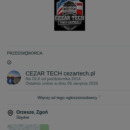
Faktura VAT
POSIADAMY PASKI DO ZAGĘSZCZAREK BELLE
CEZAR TECH Maszyny Budowlane i Urządzenia
www.cezartech.pl
Odbiór osobisty lub możliwość wysyłki kurierem
PRZEDSIĘBIORCA
CEZAR TECH cezartech.pl
Na OLX od
października 2014
Ostatnio online w dniu 05 sierpnia 2026
Więcej od tego ogłoszeniodawcy
Orzesze
,
Zgoń
Śląskie