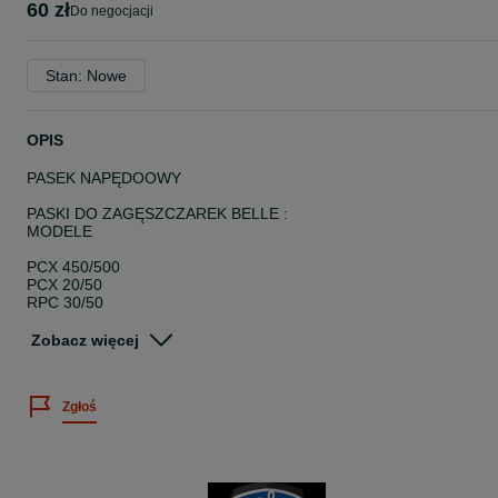
60 zł
do negocjacji
Stan: Nowe
OPIS
PASEK NAPĘDOOWY
PASKI DO ZAGĘSZCZAREK BELLE :
MODELE
PCX 450/500
PCX 20/50
RPC 30/50
RPX 35/50
RPC 45/60
Zobacz więcej
RPC 60/80
Oryginalny pasek napędowy angielskiego producenta Belle Altrad
Zgłoś
Cena od 60 zł do 141 zł - w zależności , który model
Nowy