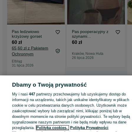
Pas ledzwiowo
Pas pooperacyjny z
krzyżowy gorset
szynami
usztywniającymi
60 zł
60 zł
porowaty
65,60 zł z Pakietem
Ochronnym
Kraków, Nowa Huta
26 lipca 2026
Elbląg
31 lipca 2026
Dbamy o Twoją prywatność
Strona główna
Zdrowie i Uroda
Sprzęt rehabilitacyjny i ortopedyczny
Pasy 
gorsety
Pasy i gorsety - Małopolskie
Pasy i gorsety - Kraków
Pasy i gorsety 
My i nasi
447
partnerzy przechowujemy lub uzyskujemy dostęp do
Wzgórza Krzesławickie
informacji na urządzeniu, takich jak unikalne identyfikatory w plikach
cookie w celu przetwarzania danych osobowych. Użytkownik może
zaakceptować wybory lub zarządzać nimi, klikając poniżej lub w
KATEGORIA
dowolnym momencie na stronie polityki prywatności. Te wybory będą
sygnalizowane naszym partnerom i nie będą miały wpływu na dane
ID:
1047243956
Wyświetlenia: 
przeglądania.
Polityka cookies,
Polityka Prywatności