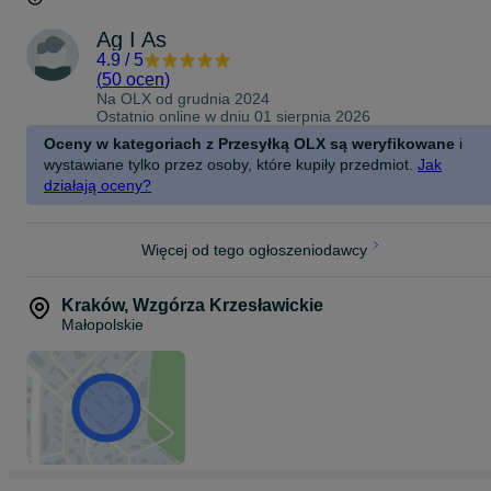
Ag I As
4.9
/
5
(
50 ocen
)
Na OLX od
grudnia 2024
Ostatnio online w dniu 01 sierpnia 2026
Oceny w kategoriach z Przesyłką OLX są weryfikowane
i
wystawiane tylko przez osoby, które kupiły przedmiot.
Jak
działają oceny?
Więcej od tego ogłoszeniodawcy
Kraków
,
Wzgórza Krzesławickie
Małopolskie