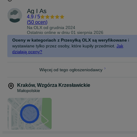
Ag I As
4.9
/
5
(
50 ocen
)
Na OLX od
grudnia 2024
Ostatnio online w dniu 01 sierpnia 2026
Oceny w kategoriach z Przesyłką OLX są weryfikowane
i
wystawiane tylko przez osoby, które kupiły przedmiot.
Jak
działają oceny?
Więcej od tego ogłoszeniodawcy
Kraków
,
Wzgórza Krzesławickie
Małopolskie