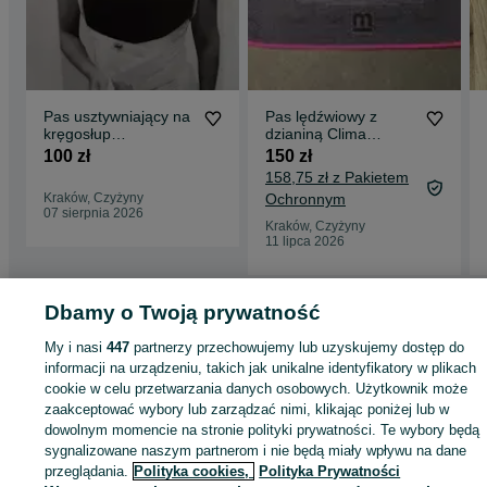
Pas usztywniający na
Pas lędźwiowy z
kręgosłup
dzianiną Clima
ortopedyczny.
Comfort - Lumbamed
100 zł
150 zł
Basic
158,75 zł z Pakietem
Kraków, Czyżyny
Ochronnym
07 sierpnia 2026
Kraków, Czyżyny
11 lipca 2026
Dbamy o Twoją prywatność
Strona główna
Zdrowie i Uroda
Sprzęt rehabilitacyjny i ortopedyczny
Pasy 
gorsety
Pasy i gorsety - Małopolskie
Pasy i gorsety - Kraków
Pasy i gorsety 
My i nasi
447
partnerzy przechowujemy lub uzyskujemy dostęp do
Wzgórza Krzesławickie
informacji na urządzeniu, takich jak unikalne identyfikatory w plikach
cookie w celu przetwarzania danych osobowych. Użytkownik może
zaakceptować wybory lub zarządzać nimi, klikając poniżej lub w
KATEGORIA
dowolnym momencie na stronie polityki prywatności. Te wybory będą
sygnalizowane naszym partnerom i nie będą miały wpływu na dane
ID:
1047243956
Wyświetlenia: 
przeglądania.
Polityka cookies,
Polityka Prywatności