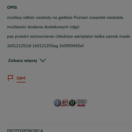
OPIS
możliwy odbiór osobisty na giełdzie Poznań czwartek niedziela
możliwość dosłania dodatkowych zdjęć
pas przedni wzmocnienie chłodnice wentylator belka zamek maski
1k0121251dl 1k0121203ag 1k0959455ef
komplet jak na zdjęciach z demontażu sprawny stan wizualny nie
jest idealny dlatego niższa cena
Zobacz więcej
części są z demontażu stan wizualny i techniczny jak na zdjęciach
Zgłoś
do sprzedania wszystkie części coś potrzebujesz dzwoń
vw golf vi 6 plus + 5m0
wersja nadwozia : hatchback
silnik 1.4 16v mpi
symbol silnika: cgg cgga
moc 59 kw 80 KM
PRZEDSIĘBIORCA