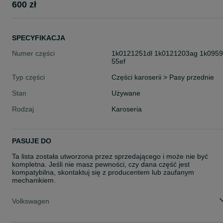
600 zł
SPECYFIKACJA
Numer części
1k0121251dl 1k0121203ag 1k095
55ef
Typ części
Części karoserii > Pasy przednie
Stan
Używane
Rodzaj
Karoseria
PASUJE DO
Ta lista została utworzona przez sprzedającego i może nie być
kompletna. Jeśli nie masz pewności, czy dana część jest
kompatybilna, skontaktuj się z producentem lub zaufanym
mechanikiem.
Volkswagen