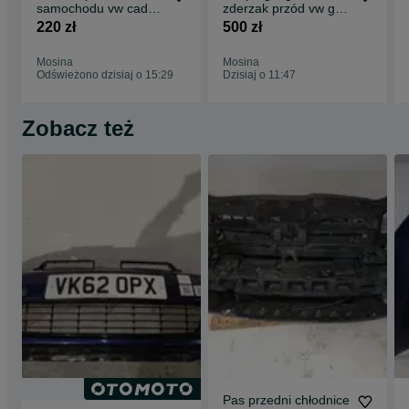
samochodu vw caddy
zderzak przód vw golf
mechanizm wycieraczek przód
2k0 2k5 2003 - 2020
vii 7 5g0 2012 - 2016
silniczek wycieraczki tył
220 zł
500 zł
2k5,011031c
demontaż
zapinka pasa bezpieczeństwa lewa prawa
schowek pasażera osłona
Mosina
Mosina
hak holowniczy
Odświeżono dzisiaj o 15:29
Dzisiaj o 11:47
Zobacz też
Pas przedni chłodnice