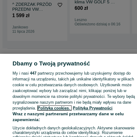
klima VW GOLF 5 V
^ ZDERZAK PRZÓD
1.4 1.6 mam 1.9 tdi
600 zł
PRZEDNI VW
2.0 tdi
VOLKSWAGEN GOLF
1 599 zł
6 VI LD5Q GRANAT
Leszno
GRANATOWY PDC
Odświeżono dzisiaj o 06:16
Janikowo
CZUJNIKI
11 lipca 2026
HALOGENY
Strona główna
Motoryzacja
Części samochodowe
Osobowe
Osobowe -
Wielkopolskie
Osobowe - Mosina
Dbamy o Twoją prywatność
My i nasi
447
partnerzy przechowujemy lub uzyskujemy dostęp do
KATEGORIA
informacji na urządzeniu, takich jak unikalne identyfikatory w plikach
cookie w celu przetwarzania danych osobowych. Użytkownik może
zaakceptować wybory lub zarządzać nimi, klikając poniżej lub w
ID:
1061723912
Wyświetlenia: 1
dowolnym momencie na stronie polityki prywatności. Te wybory będą
sygnalizowane naszym partnerom i nie będą miały wpływu na dane
przeglądania.
Polityka cookies,
Polityka Prywatności
Zadzwoń / SMS
Wyślij wiadomość
Wraz z naszymi partnerami przetwarzamy dane w celu
zapewnienia:
Użycie dokładnych danych geolokalizacyjnych. Aktywne skanowanie
charakterystyki urządzenia do celów identyfikacji. Rozumienie