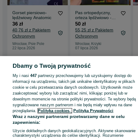
Gorset piersiowo-
Pas ortopedyczny,
lędźwiowy Anatomic
orteza lędźwiowo -
krzyżowa
36 zł
50 zł
40,76 zł z Pakietem
55,25 zł z Pakietem
Ochronnym
Ochronnym
Wrocław, Psie Pole
Wrocław, Krzyki
22 lipca 2026
07 lipca 2026
Dbamy o Twoją prywatność
Strona główna
Zdrowie i Uroda
Sprzęt rehabilitacyjny i ortopedyczny
Pasy 
gorsety
Pasy i gorsety - Dolnośląskie
Pasy i gorsety - Wrocław
Pasy i
My i nasi
447
partnerzy przechowujemy lub uzyskujemy dostęp do
gorsety - Stare Miasto
informacji na urządzeniu, takich jak unikalne identyfikatory w plikach
cookie w celu przetwarzania danych osobowych. Użytkownik może
zaakceptować wybory lub zarządzać nimi, klikając poniżej lub w
KATEGORIA
dowolnym momencie na stronie polityki prywatności. Te wybory będą
sygnalizowane naszym partnerom i nie będą miały wpływu na dane
przeglądania.
Polityka cookies,
Polityka Prywatności
ID:
1059188730
Wyświetlenia: 
Wraz z naszymi partnerami przetwarzamy dane w celu
zapewnienia:
Wyślij wiadomość
Kup
Użycie dokładnych danych geolokalizacyjnych. Aktywne skanowanie
charakterystyki urządzenia do celów identyfikacji. Rozumienie