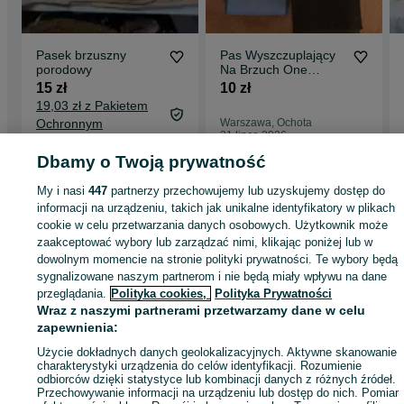
Pasek brzuszny
Pas Wyszczuplający
porodowy
Na Brzuch One
Fitness pas sportowy
15 zł
10 zł
19,03 zł z Pakietem
Ochronnym
Warszawa, Ochota
31 lipca 2026
Warszawa, Mokotów
04 sierpnia 2026
Dbamy o Twoją prywatność
My i nasi
447
partnerzy przechowujemy lub uzyskujemy dostęp do
informacji na urządzeniu, takich jak unikalne identyfikatory w plikach
Strona główna
Zdrowie i Uroda
Sprzęt rehabilitacyjny i ortopedyczny
Pasy 
cookie w celu przetwarzania danych osobowych. Użytkownik może
gorsety
Pasy i gorsety - Mazowieckie
Pasy i gorsety - Warszawa
Pasy i
zaakceptować wybory lub zarządzać nimi, klikając poniżej lub w
gorsety - Targówek
dowolnym momencie na stronie polityki prywatności. Te wybory będą
sygnalizowane naszym partnerom i nie będą miały wpływu na dane
przeglądania.
Polityka cookies,
Polityka Prywatności
KATEGORIA
Wraz z naszymi partnerami przetwarzamy dane w celu
zapewnienia:
ID:
1054871723
Wyświetlenia: 
Użycie dokładnych danych geolokalizacyjnych. Aktywne skanowanie
charakterystyki urządzenia do celów identyfikacji. Rozumienie
odbiorców dzięki statystyce lub kombinacji danych z różnych źródeł.
Przechowywanie informacji na urządzeniu lub dostęp do nich. Pomiar
Wyślij wiadomość
Kup