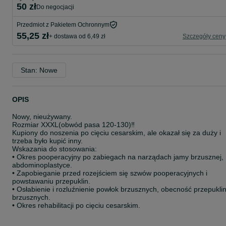
50 zł
do negocjacji
Przedmiot z Pakietem Ochronnym
55,25 zł
+ dostawa od 6,49 zł
Szczegóły ceny
Stan: Nowe
OPIS
Nowy, nieużywany.
Rozmiar XXXL(obwód pasa 120-130)‼️
Kupiony do noszenia po cięciu cesarskim, ale okazał się za duży i
trzeba było kupić inny.
Wskazania do stosowania:
• Okres pooperacyjny po zabiegach na narządach jamy brzusznej,
abdominoplastyce.
• Zapobieganie przed rozejściem się szwów pooperacyjnych i
powstawaniu przepuklin.
• Osłabienie i rozluźnienie powłok brzusznych, obecność przepukli
brzusznych.
• Okres rehabilitacji po cięciu cesarskim.