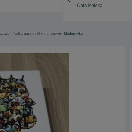
szowe - Podkarpackie
Gry planszowe - Moderówka