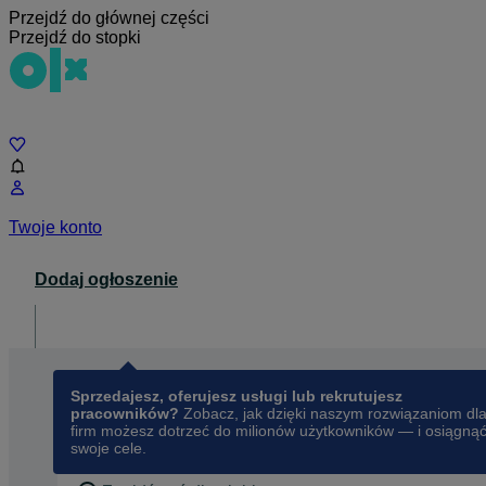
Przejdź do głównej części
Przejdź do stopki
Czat
Twoje konto
Dodaj ogłoszenie
Dla biznesu
opens in a new tab
Sprzedajesz, oferujesz usługi lub rekrutujesz
pracowników?
Zobacz, jak dzięki naszym rozwiązaniom dl
firm możesz dotrzeć do milionów użytkowników — i osiągną
swoje cele.