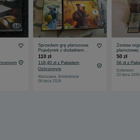
Sprzedam grę planszowa
Zestaw org
Pojedynek z dodatkiem
planszowej 
Panteon
Sztuk
110 zł
50 zł
chronnym
118,40 zł z Pakietem
56 zł z Pa
Ochronnym
Dzikowiec
23 lipca 2026
Warszawa, Śródmieście
08 lipca 2026