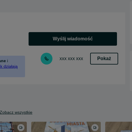
Wyślij wiadomość
Pokaż
xxx xxx xxx
ane
i
k działają
Zobacz wszystkie