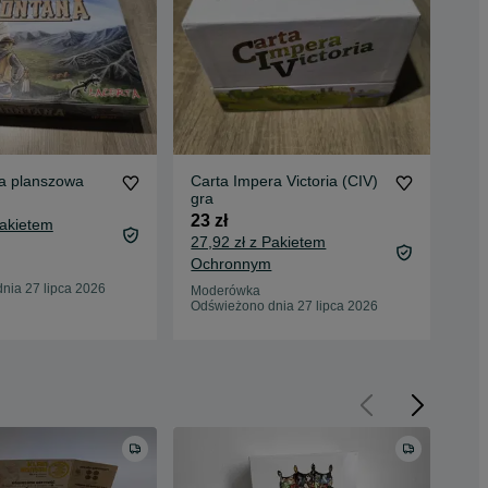
a planszowa
Carta Impera Victoria (CIV)
Top
gra
5 z
23 zł
Pakietem
9,2
27,92 zł z Pakietem
Oc
Ochronnym
Mod
nia 27 lipca 2026
Odś
Moderówka
Odświeżono dnia 27 lipca 2026