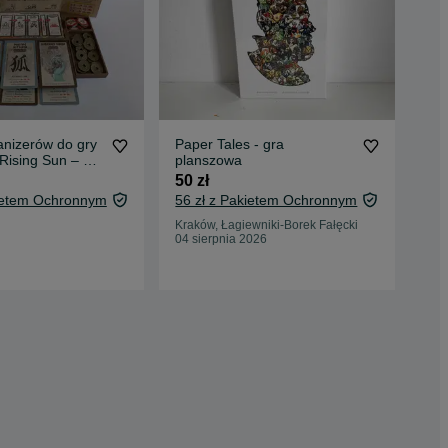
anizerów do gry
Paper Tales - gra
Poj
Rising Sun – 5
planszowa
DC
50 zł
99 
kietem Ochronnym
56 zł z Pakietem Ochronnym
106
Oc
Kraków, Łagiewniki-Borek Fałęcki
04 sierpnia 2026
Bol
02 