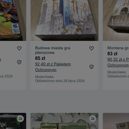
Budowa miasta gra
Montana gr
planszowa
83 zł
85 zł
m
90,32 zł z 
92,40 zł z Pakietem
Ochronnym
Ochronnym
Moderówka
pca 2026
Odświeżono d
Moderówka
Odświeżono dnia 28 lipca 2026