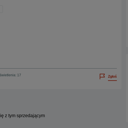
wietlenia: 17
Zgłoś
się z tym sprzedającym