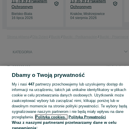
11,78 zł z Pakietem
13,35 zł z Pakietem
Ochronnym
Ochronnym
Bielsko-Biała
Kraków, Mistrzejowice
16 lipca 2026
04 sierpnia 2026
Strona główna
Dla Dzieci
Buciki
Buciki - Podkarpackie
Buciki - Pisarowce
KATEGORIA
ID:
982269402
Wyświetlenia:
Dbamy o Twoją prywatność
My i nasi
447
partnerzy przechowujemy lub uzyskujemy dostęp do
informacji na urządzeniu, takich jak unikalne identyfikatory w plikach
Zaloguj się lub załóż konto na OLX, aby skontaktować się z t
cookie w celu przetwarzania danych osobowych. Użytkownik może
sprzedającym
zaakceptować wybory lub zarządzać nimi, klikając poniżej lub w
dowolnym momencie na stronie polityki prywatności. Te wybory będą
sygnalizowane naszym partnerom i nie będą miały wpływu na dane
przeglądania.
Polityka cookies,
Polityka Prywatności
Zaloguj się / Załóż konto
Wraz z naszymi partnerami przetwarzamy dane w celu
zapewnienia: