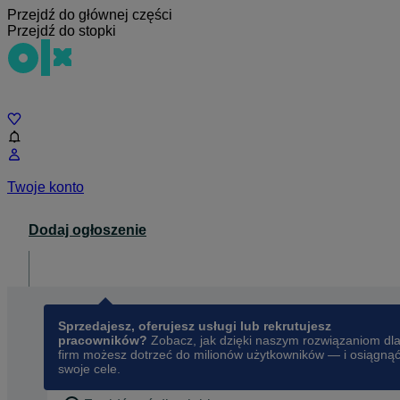
Przejdź do głównej części
Przejdź do stopki
Czat
Twoje konto
Dodaj ogłoszenie
Dla biznesu
opens in a new tab
Sprzedajesz, oferujesz usługi lub rekrutujesz
pracowników?
Zobacz, jak dzięki naszym rozwiązaniom dl
firm możesz dotrzeć do milionów użytkowników — i osiągną
swoje cele.