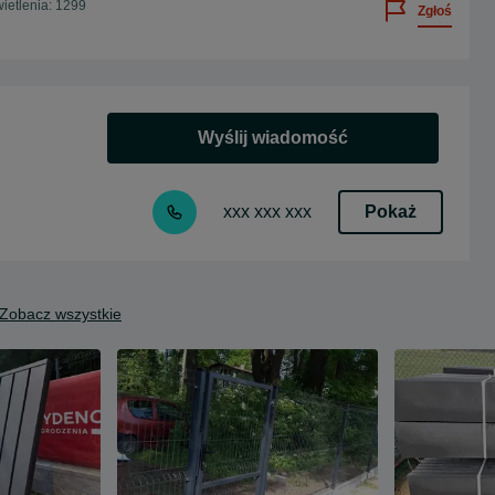
ietlenia: 1299
Zgłoś
Wyślij wiadomość
Pokaż
xxx xxx xxx
Zobacz wszystkie