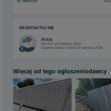
ID:
709961502
Wyśw
SKONTAKTUJ SIĘ
Anna
Na OLX od
kwietnia 2013
Ostatnio online w dniu 03 sierpnia 2026
Więcej od tego ogłoszeniodawcy