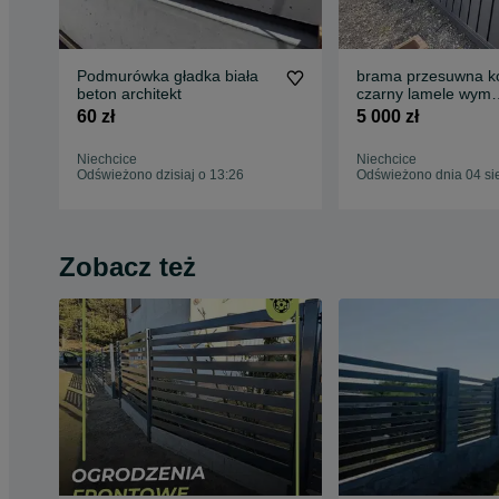
Podmurówka gładka biała
brama przesuwna ko
beton architekt
czarny lamele wym
4920x1635
60 zł
5 000 zł
Niechcice
Niechcice
Odświeżono dzisiaj o 13:26
Odświeżono dnia 04 si
Zobacz też