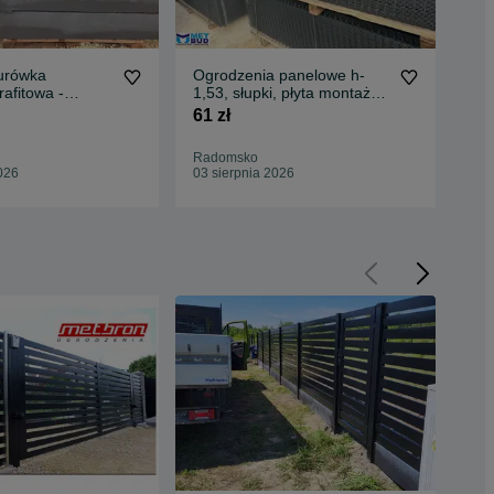
urówka
Ogrodzenia panelowe h-
Wy
afitowa -
1,53, słupki, płyta montaż
kop
wibroprasy
ogrodzeń
CE
61 zł
25
Radomsko
Ra
026
03 sierpnia 2026
03 