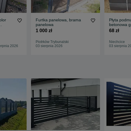
lor
Furtka panelowa, brama
Płyta podm
panelowa
betonowa gr
antracyt z 
1 000 zł
68 zł
Piotrków Trybunalski
Niechcice
erpnia 2026
03 sierpnia 2026
03 sierpnia 2