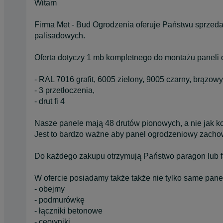
Witam
Firma Met - Bud Ogrodzenia oferuje Państwu sprzed
palisadowych.
Oferta dotyczy 1 mb kompletnego do montażu paneli
- RAL 7016 grafit, 6005 zielony, 9005 czarny, brązow
- 3 przetłoczenia,
- drut fi 4
Nasze panele mają 48 drutów pionowych, a nie jak k
Jest to bardzo ważne aby panel ogrodzeniowy zacho
Do każdego zakupu otrzymują Państwo paragon lub f
W ofercie posiadamy także także nie tylko same pane
- obejmy
- podmurówkę
- łączniki betonowe
- ceowniki