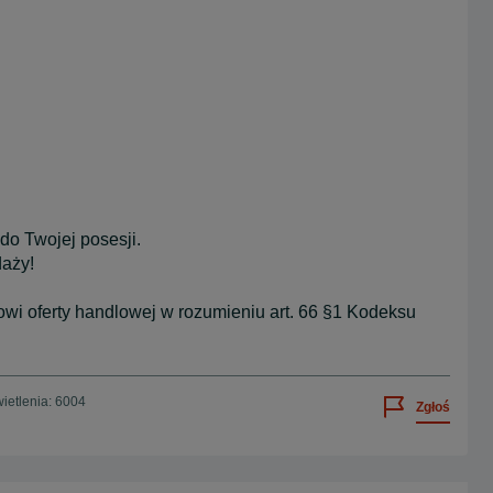
o Twojej posesji.
daży!
owi oferty handlowej w rozumieniu art. 66 §1 Kodeksu
ietlenia: 6004
Zgłoś