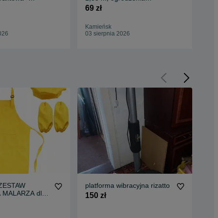
wibroprasy
panelowe, podmurówka
og
69 zł
61 
Kamieńsk
Ra
026
03 sierpnia 2026
03 
 ZESTAW
platforma wibracyjna rizatto
Jaj
 MALARZA dla
150 zł
1 z