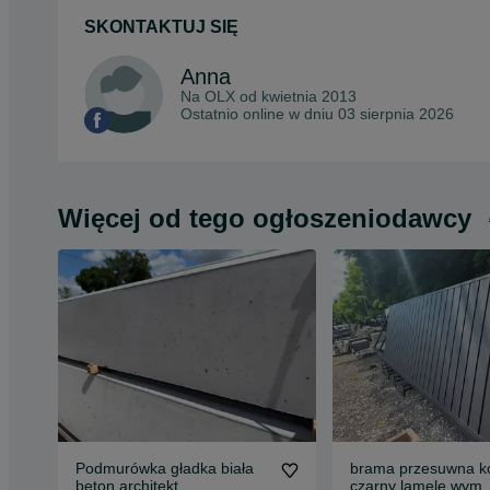
SKONTAKTUJ SIĘ
Anna
Na OLX od
kwietnia 2013
Ostatnio online w dniu 03 sierpnia 2026
Więcej od tego ogłoszeniodawcy
Podmurówka gładka biała
brama przesuwna ko
beton architekt
czarny lamele wym