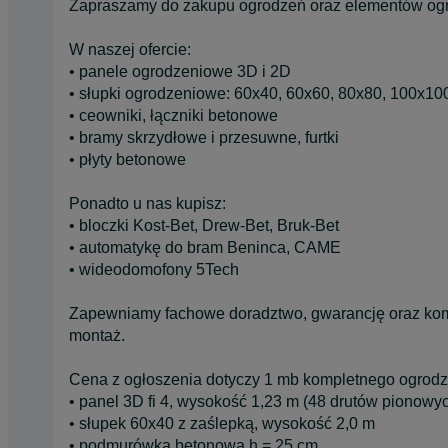
Zapraszamy do zakupu ogrodzeń oraz elementów ogr
W naszej ofercie:
• panele ogrodzeniowe 3D i 2D
• słupki ogrodzeniowe: 60x40, 60x60, 80x80, 100x100
• ceowniki, łączniki betonowe
• bramy skrzydłowe i przesuwne, furtki
• płyty betonowe
Ponadto u nas kupisz:
• bloczki Kost-Bet, Drew-Bet, Bruk-Bet
• automatykę do bram Beninca, CAME
• wideodomofony 5Tech
Zapewniamy fachowe doradztwo, gwarancję oraz kom
montaż.
Cena z ogłoszenia dotyczy 1 mb kompletnego ogrodz
• panel 3D fi 4, wysokość 1,23 m (48 drutów pionowy
• słupek 60x40 z zaślepką, wysokość 2,0 m
• podmurówka betonowa h = 25 cm