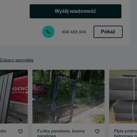
Wyślij wiadomość
Pokaż
xxx xxx xxx
Zobacz wszystkie
lor
Furtka panelowa, brama
Płyta podm
panelowa
betonowa gr