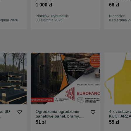
antracyt z 
1 000 zł
68 zł
Piotrków Trybunalski
Niechcice
erpnia 2026
03 sierpnia 2026
03 sierpnia 2
we 3D
Ogrodzenia ogrodzenie
4 x zestaw
panelowe panel, bramy,
KUCHARZA
t
furtki słupki płot palety
dzieci
51 zł
55 zł