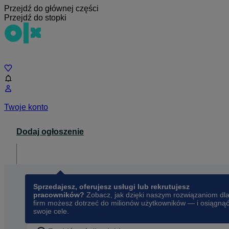
Przejdź do głównej części
Przejdź do stopki
Czat
Twoje konto
Dodaj ogłoszenie
Dla biznesu
opens in a new tab
Sprzedajesz, oferujesz usługi lub rekrutujesz
pracowników?
Zobacz, jak dzięki naszym rozwiązaniom dl
firm możesz dotrzeć do milionów użytkowników — i osiągną
swoje cele.