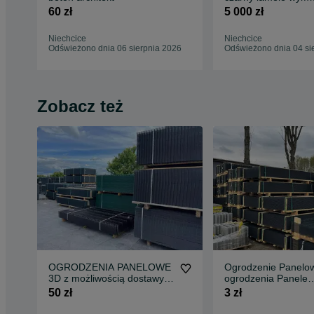
4920x1635
60 zł
5 000 zł
Niechcice
Niechcice
Odświeżono dnia 06 sierpnia 2026
Odświeżono dnia 04 si
Zobacz też
OGRODZENIA PANELOWE
Ogrodzenie Panelo
3D z możliwością dostawy i
ogrodzenia Panele
montażu
KOMPLET Transpor
50 zł
3 zł