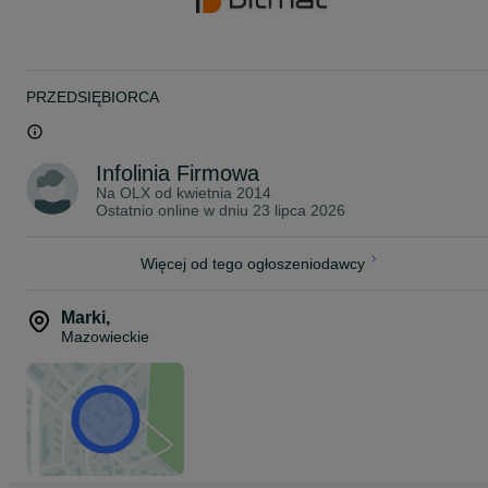
KORZYŚCI:
Likwiduje echo i skraca czas pogłosu
Poprawia zrozumiałość mowy i śpiewu
Buduje przestrzeń akustyczną, wygłusza i poprawia rozchodzenie
się dźwięku
PRZEDSIĘBIORCA
Nie pyli się, nie sypie, nie kruszy i nie odkształca się
Bezpieczne dla zdrowia ludzi i zwierząt
Łatwy i szybki montaż
Trudnopalne
Infolinia Firmowa
Ciekawy efekt wizualny
Możliwość mieszania z innymi kolorami dostępnymi na naszych
Na OLX od
kwietnia 2014
aukcjach
Ostatnio online w dniu 23 lipca 2026
Wygodny montaż
Panele akustyczne z tej oferty zostały stworzone przez zespół
akustyków firmy Bitmat, aby pomóc Ci się pozbyć niechcianych
Więcej od tego ogłoszeniodawcy
odbić akustycznych w pomieszczeniach.
Pianki akustyczne marki Bitmat jako nieliczne na rynku posiadają
badania akustyczne potwierdzające skuteczność naszych
Marki
,
produktów.
Mazowieckie
ZASTOSOWANIE:
Redukcja echa i pogłosu w mieszkaniach, domach oraz biurach
Poprawa jakości dźwięku w salach prób, studiach nagraniowych i
pokojach gamingowych
Pochłanianie wysokich częstotliwości hałasu w maszynach i
urządzeniach
Wytłumianie kolumn głośnikowych