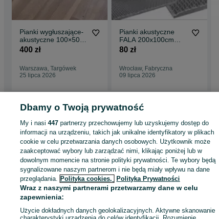
1) zakupy detaliczne
2) zakupy dla firm i współpraca B2B
3) porady i konsultacje techniczne
4) reklamacje i wyjaśnianie losów przesyłek
5) sklep stacjonarny w Markach
Pianki wygłuszające-
Pianki akustyczne
Jeśli nasi wszyscy konsultanci są zajęci napisz do nas, a
akustyczne 100×50×5
FALA 200x100cm
skontaktujemy się z Tobą najszybciej jak to możliwe.
cm – 14 sztuk
wygłuszająca 3 CM
400 zł
80 zł
Wysyłka od 299zł Gratis!
poprawa jakości
dźwięku Bitmat
Warszawa, Targówek
Wrocław, Fabryczna
25 lipca 2026
09 lipca 2026
Dbamy o Twoją prywatność
Strona główna
Budowa i Remont
Ściany i elewacje
Panele i lamele ścienn
My i nasi
447
partnerzy przechowujemy lub uzyskujemy dostęp do
Panele i lamele ścienne - Mazowieckie
Panele i lamele ścienne - Marki
informacji na urządzeniu, takich jak unikalne identyfikatory w plikach
cookie w celu przetwarzania danych osobowych. Użytkownik może
zaakceptować wybory lub zarządzać nimi, klikając poniżej lub w
KATEGORIA
dowolnym momencie na stronie polityki prywatności. Te wybory będą
sygnalizowane naszym partnerom i nie będą miały wpływu na dane
przeglądania.
Polityka cookies,
Polityka Prywatności
ID:
830174623
Wyświetlenia: 9
Wraz z naszymi partnerami przetwarzamy dane w celu
zapewnienia:
Zadzwoń / SMS
Wyślij wiadomość
Użycie dokładnych danych geolokalizacyjnych. Aktywne skanowanie
charakterystyki urządzenia do celów identyfikacji. Rozumienie