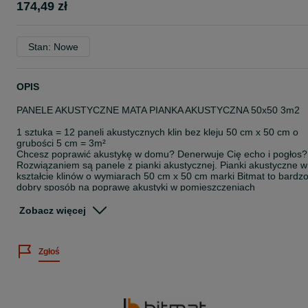
174,49 zł
Stan: Nowe
OPIS
PANELE AKUSTYCZNE MATA PIANKA AKUSTYCZNA 50x50 3m2
1 sztuka = 12 paneli akustycznych klin bez kleju 50 cm x 50 cm o
grubości 5 cm = 3m²
Chcesz poprawić akustykę w domu? Denerwuje Cię echo i pogłos?
Rozwiązaniem są panele z pianki akustycznej. Pianki akustyczne w
kształcie klinów o wymiarach 50 cm x 50 cm marki Bitmat to bardz
dobry sposób na poprawę akustyki w pomieszczeniach
mieszkalnych, biurowych czy salach prób, a także ochrony przed
niechcianymi odbiciami dźwięku. Pianka o strukturze otwarto-
Zobacz więcej
komórkowej ma za zadanie pochłaniać i rozpraszać fale dźwiękowe
aby zniwelować echo oraz skrócić czas pogłosu. Poza
właściwościami akustycznymi oferuje także atrakcyjny wygląd, któr
Zgłoś
będzie pasował do większości pomieszczeń.
Najwyższej jakości certyfikowana pianka o optymalnej gęstości
wyprodukowana w Polsce.
Produkt Klin marki Bitmat spełnia najwyższe standardy higieniczne
wg Państwowego Zakładu Higieny.