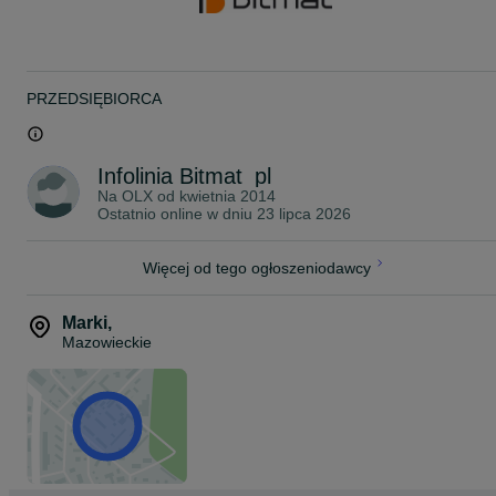
dźwiękowe.
Panel jest bezpieczny dla zdrowia, posiada właściwości
samogasnące, nie zawiera szkodliwych substancji ani nie wydziela
zapachów. Produkt posiada atest PZH oraz wyniki badań
akustycznych potwierdzające jego najwyższą jakość. Jest trwały, ni
PRZEDSIĘBIORCA
pyli się i nie kruszy, co gwarantuje długotrwałe użytkowanie. Panel
Bitmat PU Equalizer sprawdzi się w domach, mieszkaniach, salach
prób, pokojach gamingowych, muzycznych i innych
pomieszczeniach, gdzie kluczowa jest poprawa izolacji akustycznej 
Infolinia Bitmat_pl
komfort słuchania.
Na OLX od
kwietnia 2014
Produkt został wyprodukowany w Polsce z wysokiej jakości
Ostatnio online w dniu 23 lipca 2026
poliuretanu przeznaczonego do zastosowań akustycznych.
Zastosowania Bitmat PU Equalizer:
Więcej od tego ogłoszeniodawcy
- poprawa akustyki w mieszkaniach i domach
- studia nagraniowe
- pokoje gamingowe
Marki
,
- sale prób
Mazowieckie
- kabiny lektorskie
- pomieszczenia odsłuchowe
- poprawa zrozumiałości mowy w biurach i call center
Zalety pianki akustycznej Bitmat:
- łatwa w montażu
- nie pyli się i nie kruszy
- dostępna w różnych kolorach