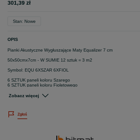
301,39 zł
Stan: Nowe
OPIS
Pianki Akustyczne Wygłuszające Maty Equalizer 7 cm
50x50cmx7cm - W SUMIE 12 sztuk = 3 m2
Symbol: EQU 6XSZAR 6XFIOL
6 SZTUK paneli koloru Szarego
6 SZTUK paneli koloru Fioletowego
Całkowita grubość: 70 mm
Zobacz więcej
Długość: 50 cm
Szerokość: 50 cm
Zgłoś
Panel akustyczny wykonany z pianki poliuretanowej o kształcie
Equalizer to doskonałe rozwiązanie, by poprawić akustykę swoich
pomieszczeń.
Kształt Equalizera skutecznie redukuje pogłos i rozprasza fale