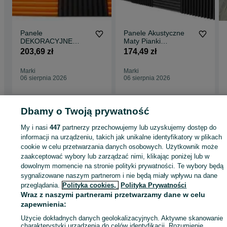
2) zakupy dla firm i współpraca B2B
3) porady i konsultacje techniczne
4) reklamacje i wyjaśnianie losów przesyłek
5) sklep stacjonarny w Markach
Jeśli nasi wszyscy konsultanci są zajęci, napisz do nas, a
Panele
Panele Akustyczne
skontaktujemy się z Tobą najszybciej jak to możliwe.
DEKORACYJNE
Maty Pianki
Wysyłka od 299 zł Gratis!
Akustyczne Maty
Akustyczne 50x50cm
203,69 zł
174,49 zł
Pianki Akustyczne
3m2 DEKORACYJNE
50x50 3m2 Klin
klin
Marki
Marki
06 sierpnia 2026
06 sierpnia 2026
Dbamy o Twoją prywatność
Strona główna
Budowa i Remont
Ściany i elewacje
Panele i lamele ścienn
My i nasi
447
partnerzy przechowujemy lub uzyskujemy dostęp do
Panele i lamele ścienne - Mazowieckie
Panele i lamele ścienne - Marki
informacji na urządzeniu, takich jak unikalne identyfikatory w plikach
cookie w celu przetwarzania danych osobowych. Użytkownik może
zaakceptować wybory lub zarządzać nimi, klikając poniżej lub w
KATEGORIA
dowolnym momencie na stronie polityki prywatności. Te wybory będą
sygnalizowane naszym partnerom i nie będą miały wpływu na dane
przeglądania.
Polityka cookies,
Polityka Prywatności
ID:
980866434
Wyświetlenia: 2
Wraz z naszymi partnerami przetwarzamy dane w celu
zapewnienia:
Zadzwoń / SMS
Wyślij wiadomość
Użycie dokładnych danych geolokalizacyjnych. Aktywne skanowanie
charakterystyki urządzenia do celów identyfikacji. Rozumienie