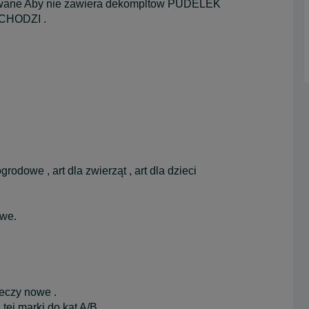
gowane Aby nie zawiera dekompltow PUDELEK
CHODZI .
dowe , art dla zwierząt , art dla dzieci
owe.
zeczy nowe .
tej marki do kat A/B