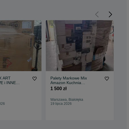
RT
Palety Markowe Mix
Pal
 i INNE
Amazon Kuchnia
kos
sunny etc. A/B
Elektronika Dom Ogród
Aus
1 500 zł
1 3
Zwierzak Sport
Warszawa, Białołęka
Łom
026
19 lipca 2026
Odś