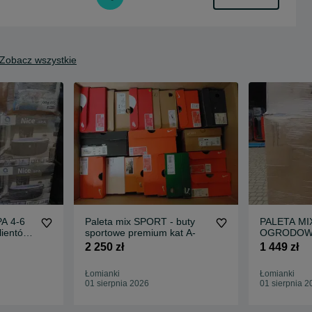
Zobacz wszystkie
Paleta mix SPORT - buty
PALETA MIX A
sportowe premium kat A-
OGRODOWE
Homcom Out
2 250 zł
1 449 zł
gabaryt nowa dostawa
OKAZJA
Łomianki
Łomianki
01 sierpnia 2026
01 sierpnia 2