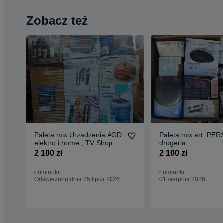
Zobacz też
Paleta mix Urzadzenia AGD
Paleta mix art. PE
elektro i home , TV Shop
drogeria
kat .ABC
2 100 zł
2 100 zł
Łomianki
Łomianki
Odświeżono dnia 25 lipca 2026
01 sierpnia 2026