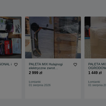
RSONAL i
PALETA MIX Hulajnogi
PALETA MIX A
elektryczne zwrot
OGRODOWE
internetowy z defektem
Homcom Out
2 999 zł
1 449 zł
gabaryt nowa dostawa
OKAZJA
Łomianki
Łomianki
01 sierpnia 2026
01 sierpnia 2