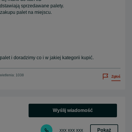
dstawiają sprzedawane palety.
zakupu palet na miejscu.
et i doradzimy co i w jakiej kategorii kupić.
ietlenia: 1038
Zgłoś
Wyślij wiadomość
Pokaż
xxx xxx xxx