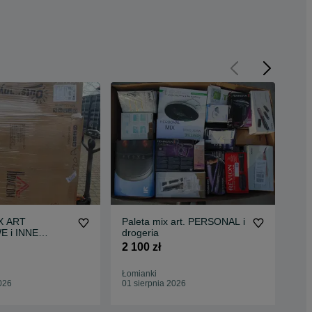
RT
Paleta mix art. PERSONAL i
Paleta
 i INNE
drogeria
sunny etc. A/B
2 100 zł
1 9
Łomianki
Łom
026
01 sierpnia 2026
01 