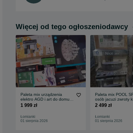
Więcej od tego ogłoszeniodawcy
Paleta mix urządzenia
Paleta mix POOL SPA 4-6
elektro AGD i art do domu
osób jacuzi zwroty klientów
kat AB
RETOUR NL 6 szt
1 999 zł
2 499 zł
Łomianki
Łomianki
01 sierpnia 2026
01 sierpnia 2026