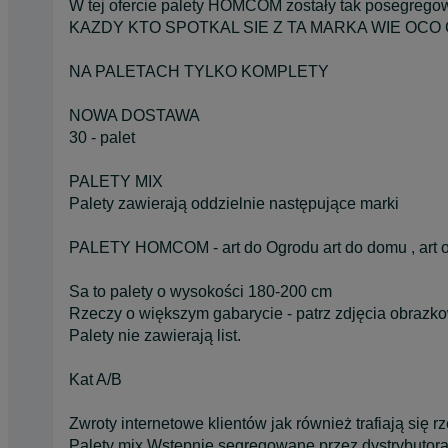
W tej ofercie palety HOMCOM zostały tak posegre
KAZDY KTO SPOTKAL SIE Z TA MARKA WIE OCO 
NA PALETACH TYLKO KOMPLETY
NOWA DOSTAWA
30 - palet
PALETY MIX
Palety zawierają oddzielnie następujące marki
PALETY HOMCOM - art do Ogrodu art do domu , art ogro
Sa to palety o wysokości 180-200 cm
Rzeczy o większym gabarycie - patrz zdjęcia obrazk
Palety nie zawierają list.
Kat A/B
Zwroty internetowe klientów jak również trafiają się r
Palety mix Wstępnie segregowane przez dystrybutora 