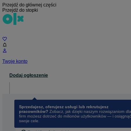
Przejdź do głównej części
Przejdź do stopki
Czat
Twoje konto
Dodaj ogłoszenie
Dla biznesu
opens in a new tab
Sprzedajesz, oferujesz usługi lub rekrutujesz
pracowników?
Zobacz, jak dzięki naszym rozwiązaniom dl
firm możesz dotrzeć do milionów użytkowników — i osiągną
swoje cele.