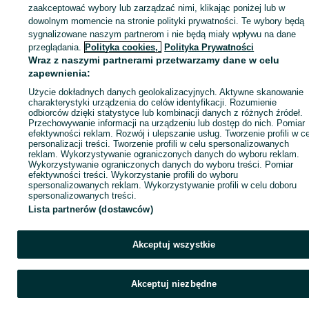
KATEGORIA
zaakceptować wybory lub zarządzać nimi, klikając poniżej lub w
dowolnym momencie na stronie polityki prywatności. Te wybory będą
sygnalizowane naszym partnerom i nie będą miały wpływu na dane
ID:
828557264
Wyświetlenia: 4
przeglądania.
Polityka cookies,
Polityka Prywatności
Wraz z naszymi partnerami przetwarzamy dane w celu
zapewnienia:
Zadzwoń / SMS
Wyślij wiadomość
Użycie dokładnych danych geolokalizacyjnych. Aktywne skanowanie
charakterystyki urządzenia do celów identyfikacji. Rozumienie
odbiorców dzięki statystyce lub kombinacji danych z różnych źródeł.
Przechowywanie informacji na urządzeniu lub dostęp do nich. Pomiar
efektywności reklam. Rozwój i ulepszanie usług. Tworzenie profili w c
personalizacji treści. Tworzenie profili w celu spersonalizowanych
reklam. Wykorzystywanie ograniczonych danych do wyboru reklam.
Wykorzystywanie ograniczonych danych do wyboru treści. Pomiar
efektywności treści. Wykorzystanie profili do wyboru
spersonalizowanych reklam. Wykorzystywanie profili w celu doboru
spersonalizowanych treści.
Lista partnerów (dostawców)
Akceptuj wszystkie
Akceptuj niezbędne