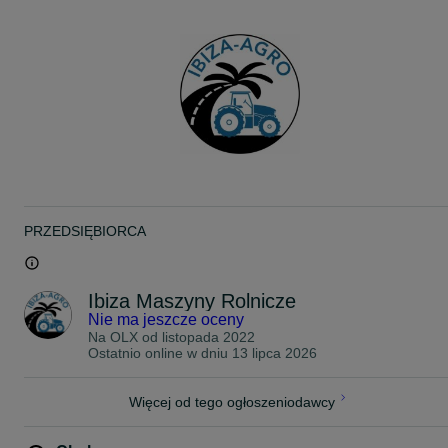
Specyfikacja produktu z ogłoszenia:
• Szerokość: 1200 mm
• Wysokość: 470 mm
• Udźwig: 2000 kg
Możliwość dokupienia również kłów (max. 4 sztuki).
W sprzedaży mamy również pasujący do ramki chwytak do drewna
Transport - cała Polska
Płatność na raty, bądź przy odbiorze
Gwarancja
**
PRZEDSIĘBIORCA
widły do palet, kły do bel, euroramka, widły do palet, euroramka z
widłami, paleciak z tulejami, widły do palet z tulejami, paleciak do
Ursusa, paleciak do C330, paleciak do C360, paleciak do Zetora,
paleciak do tura, paleciak do ciągnika, widły do palet na tura, widły
Ibiza Maszyny Rolnicze
do palet na ciągnik
Nie ma jeszcze oceny
Na OLX od
listopada 2022
Ostatnio online w dniu 13 lipca 2026
Więcej od tego ogłoszeniodawcy