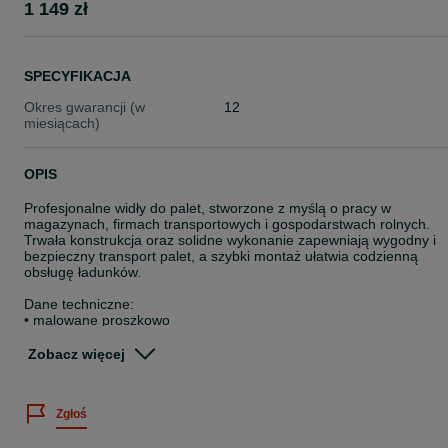
1 149 zł
SPECYFIKACJA
Okres gwarancji (w
12
miesiącach)
OPIS
Profesjonalne widły do palet, stworzone z myślą o pracy w
magazynach, firmach transportowych i gospodarstwach rolnych.
Trwała konstrukcja oraz solidne wykonanie zapewniają wygodny i
bezpieczny transport palet, a szybki montaż ułatwia codzienną
obsługę ładunków.
Dane techniczne:
• malowane proszkowo
• 4 tuleje
• szerokie i grube widły
Zobacz więcej
Dostępne mocowania:
• Atlas, Bobcat, CAR, CASE, Claas, Deutz, Dieci, EURORAMKA,
Zgłoś
Eurotrac, Everun Faucheux, JCB, John Deere, Komatsu, Kramer,
Manitou, Massey Ferguson, Merlo, New Holland, Sigma, Volvo