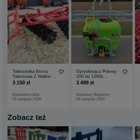
Talerzówka Brona
Opryskiwacz Polowy
Talerzowa Z Wałkiem
200 do 1200L
Strunowym Strumyk
Zawieszany Z
3 150 zł
3 499 zł
ALFA V2
Dostawą Cała Polska
Kamienna Góra
Katowice, Bogucice
05 sierpnia 2026
04 sierpnia 2026
Zobacz też