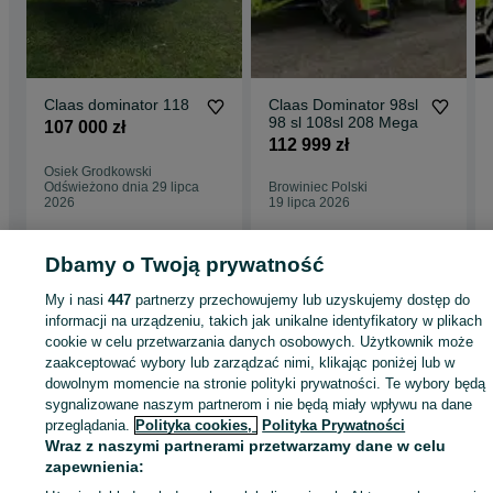
Claas dominator 118
Claas Dominator 98sl
98 sl 108sl 208 Mega
107 000 zł
112 999 zł
Osiek Grodkowski
Odświeżono dnia 29 lipca
Browiniec Polski
2026
19 lipca 2026
Dbamy o Twoją prywatność
Strona główna
Rolnictwo
Części do maszyn rolniczych
Części do maszyn
My i nasi
447
partnerzy przechowujemy lub uzyskujemy dostęp do
rolniczych - Opolskie
Części do maszyn rolniczych - Sarny Wielkie
informacji na urządzeniu, takich jak unikalne identyfikatory w plikach
cookie w celu przetwarzania danych osobowych. Użytkownik może
zaakceptować wybory lub zarządzać nimi, klikając poniżej lub w
KATEGORIA
dowolnym momencie na stronie polityki prywatności. Te wybory będą
sygnalizowane naszym partnerom i nie będą miały wpływu na dane
przeglądania.
Polityka cookies,
Polityka Prywatności
ID:
941298041
Wyświetlenia: 
Wraz z naszymi partnerami przetwarzamy dane w celu
zapewnienia:
Zadzwoń / SMS
Wyślij wiadomość