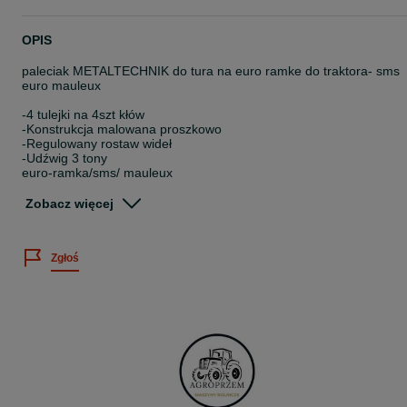
OPIS
paleciak METALTECHNIK do tura na euro ramke do traktora- sms
euro mauleux
-4 tulejki na 4szt kłów
-Konstrukcja malowana proszkowo
-Regulowany rostaw wideł
-Udźwig 3 tony
euro-ramka/sms/ mauleux
-1200mm widły do palet
- możliwość z tulejami lub bez
Zobacz więcej
- kły do bel
Transport cały kraj
Zgłoś
Kontakt Telefoniczny: 500 ==261 ===543