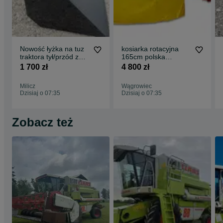
Nowość łyżka na tuz
kosiarka rotacyjna
traktora tył/przód z
165cm polska
kiper wywrot koliba
produkcja skośne
1 700 zł
4 800 zł
szypa
zęby cicha przkladnia
Milicz
Wągrowiec
Dzisiaj o 07:35
Dzisiaj o 07:35
Zobacz też