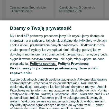
FHP 475
Rydwan FHP 511
Częstochowa, Śródmieście
Częstochowa, Śródmieście
04 sierpnia 2026
04 sierpnia 2026
Dbamy o Twoją prywatność
Strona główna
Firma i Przemysł
Sklepy i magazyny
Wózki paletowe i
My i nasi
447
partnerzy przechowujemy lub uzyskujemy dostęp do
paleciaki
Wózki paletowe i paleciaki - Śląskie
Wózki paletowe i paleciaki -
informacji na urządzeniu, takich jak unikalne identyfikatory w plikach
Częstochowa
Wózki paletowe i paleciaki - Śródmieście
cookie w celu przetwarzania danych osobowych. Użytkownik może
zaakceptować wybory lub zarządzać nimi, klikając poniżej lub w
dowolnym momencie na stronie polityki prywatności. Te wybory będą
KATEGORIA
sygnalizowane naszym partnerom i nie będą miały wpływu na dane
przeglądania.
Polityka cookies,
Polityka Prywatności
ID:
1064560471
Wyświetlenia: 
Wraz z naszymi partnerami przetwarzamy dane w celu
zapewnienia:
Użycie dokładnych danych geolokalizacyjnych. Aktywne skanowanie
Zadzwoń / SMS
Wyślij wiadomość
charakterystyki urządzenia do celów identyfikacji. Rozumienie
odbiorców dzięki statystyce lub kombinacji danych z różnych źródeł.
Przechowywanie informacji na urządzeniu lub dostęp do nich. Pomiar
efektywności reklam. Rozwój i ulepszanie usług. Tworzenie profili w c
personalizacji treści. Tworzenie profili w celu spersonalizowanych
reklam. Wykorzystywanie ograniczonych danych do wyboru reklam.
Wykorzystywanie ograniczonych danych do wyboru treści. Pomiar
efektywności treści. Wykorzystanie profili do wyboru