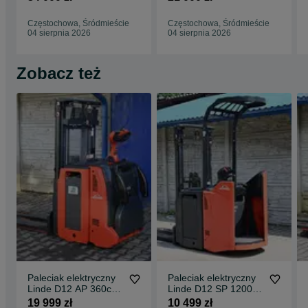
rok Tylko 1007mth
Wstępne
Oryginał FHP 519
Podnoszenie FHP
Częstochowa, Śródmieście
Częstochowa, Śródmieście
518
04 sierpnia 2026
04 sierpnia 2026
Zobacz też
Paleciak elektryczny
Paleciak elektryczny
Linde D12 AP 360cm
Linde D12 SP 1200kg
2021 rok Wstępne
301cm 2021rok
19 999 zł
10 499 zł