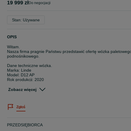
19 999 zł
do negocjacji
Stan: Używane
OPIS
Witam.
Nasza firma pragnie Państwu przedstawić ofertę wózka paletoweg
podnośnikowego.
Dane techniczne wózka.
Marka: Linde
Model: D12 AP
Rok produkcji: 2020
Udźwig: 1200kg
Ogumienie: Rolki gumowe, antypoślizgowe.
Zobacz więcej
Bateria:500Ah Kwasowa po pełnym przeglądzie i odsiarczeniu, o
wysokiej sprawności.
Prostownik: Zewnętrzny HF wysokiej klasy.
Zgłoś
Wysokość podnoszenia: 3600 mm.
Długość wideł: 120cm.
Wyposażenie dodatkowe:
PRZEDSIĘBIORCA
Wspomaganie dyszla.