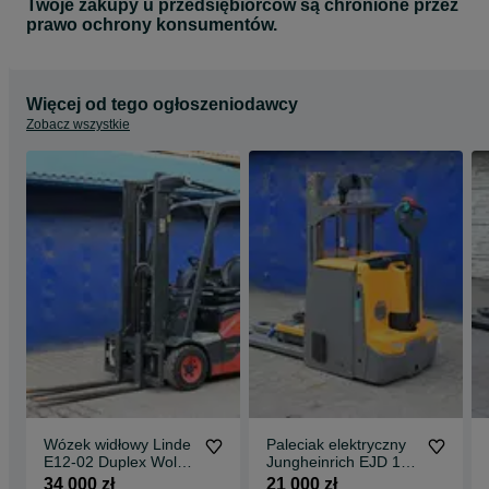
Twoje zakupy u przedsiębiorców są chronione przez
prawo ochrony konsumentów.
Więcej od tego ogłoszeniodawcy
Zobacz wszystkie
Wózek widłowy Linde
Paleciak elektryczny
E12-02 Duplex Wolny
Jungheinrich EJD 120
Skok 315 cm 2019
2025 rok Nowy 2mth
34 000 zł
21 000 zł