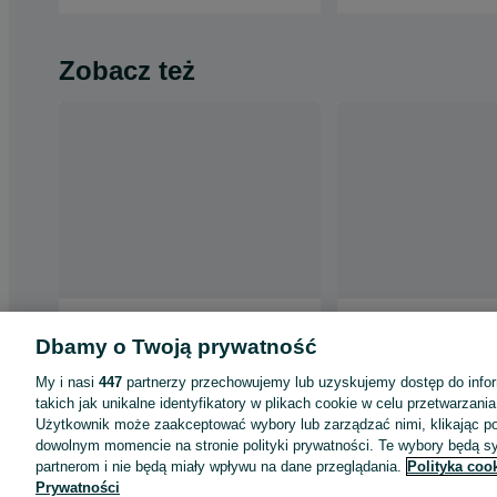
Zobacz też
Paleciak elektryczny HELI
Paleciak Elektryczny
CBD15J- LI3 NOWY!
1500kg Widły L-100
Dbamy o Twoją prywatność
udźwig 1500KG widły 1150
Zwrotny Na Auto
2 999 zł
3 798 zł
mm bateria + prostownik w
My i nasi
447
partnerzy przechowujemy lub uzyskujemy dostęp do infor
ZESTAWIE!
takich jak unikalne identyfikatory w plikach cookie w celu przetwarzan
Pyskowice
Rzeszów
Użytkownik może zaakceptować wybory lub zarządzać nimi, klikając po
Odświeżono dnia 04 sierpnia 2026
03 sierpnia 2026
dowolnym momencie na stronie polityki prywatności. Te wybory będą 
partnerom i nie będą miały wpływu na dane przeglądania.
Polityka coo
Prywatności