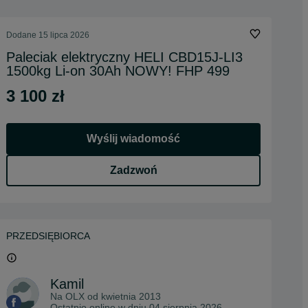
Dodane
15 lipca 2026
Paleciak elektryczny HELI CBD15J-LI3
1500kg Li-on 30Ah NOWY! FHP 499
3 100 zł
Wyślij wiadomość
Zadzwoń
PRZEDSIĘBIORCA
Kamil
Na OLX od
kwietnia 2013
Ostatnio online w dniu 04 sierpnia 2026