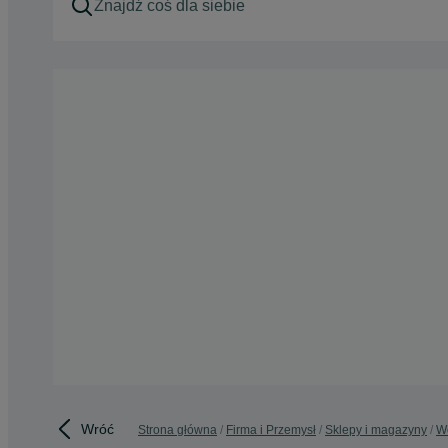
Wróć
Strona główna
Firma i Przemysł
Sklepy i magazyny
Wó