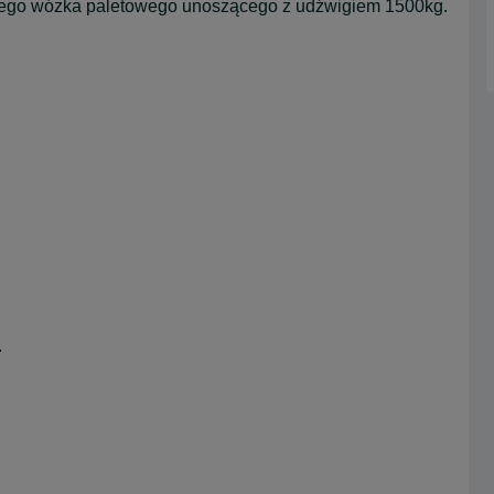
owego wózka paletowego unoszącego z udźwigiem 1500kg.
.