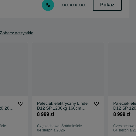
Pokaż
xxx xxx xxx
Zobacz wszystkie
Paleciak elektryczny Linde
Paleciak el
20 2025
D12 SP 1200kg 166cm
D12 SP 12
ępne
2023rok Rydwan FHP 516
2023rok R
8 999 zł
8 999 zł
18
ście
Częstochowa, Śródmieście
Częstochowa,
04 sierpnia 2026
04 sierpnia 2