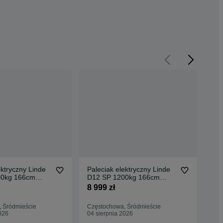
ektryczny Linde
Paleciak elektryczny Linde
Pal
00kg 166cm
D12 SP 1200kg 166cm
D1
ydwan FHP 517
2023rok Rydwan FHP 515
20
8 999 zł
8 9
 Śródmieście
Częstochowa, Śródmieście
Czę
026
04 sierpnia 2026
04 