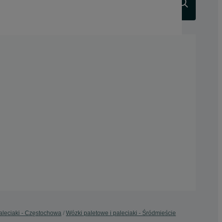
Szukaj
aleciaki - Częstochowa
Wózki paletowe i paleciaki - Śródmieście