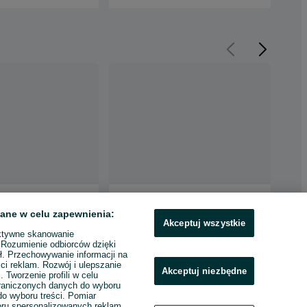
ektryczny Toyota
Wózek Paletowy
Ele
30 na samochód
Elektryczny F4 1500kg
Han
ane w celu zapewnienia:
 paleciak
Widły L-800 Mały Zwrotny
el
Akceptuj wszystkie
4 299 zł
4 9
2026
ktywne skanowanie
. Rozumienie odbiorców dzięki
łęże
Rzeszów
Kra
ł. Przechowywanie informacji na
nia 29 lipca 2026
07 lipca 2026
Odś
ci reklam. Rozwój i ulepszanie
Akceptuj niezbędne
. Tworzenie profili w celu
raniczonych danych do wyboru
o wyboru treści. Pomiar
boru spersonalizowanych reklam.