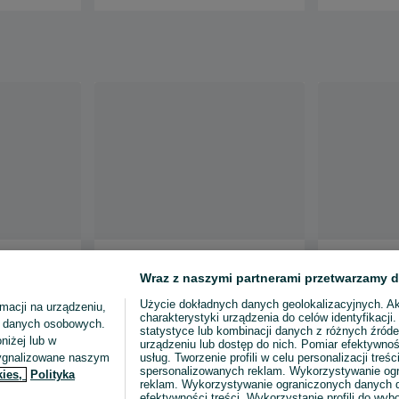
 Heli
Paleciak elektryczny wózek
Paleciak el
0 Mały
paletowy 1500kg 115cm
LHE Toro 1
Wraz z naszymi partnerami przetwarzamy d
HELI
2022 r lekki
2 990 zł
3 200 zł
Użycie dokładnych danych geolokalizacyjnych. A
macji na urządzeniu,
charakterystyki urządzenia do celów identyfikacji
ia danych osobowych.
Rzeszów
Katowice, Za
statystyce lub kombinacji danych z różnych źróde
niżej lub w
Odświeżono dnia 26 lipca 2026
Odświeżono d
urządzeniu lub dostęp do nich. Pomiar efektywnoś
sygnalizowane naszym
usług. Tworzenie profili w celu personalizacji treści
spersonalizowanych reklam. Wykorzystywanie og
kies,
Polityka
reklam. Wykorzystywanie ograniczonych danych d
efektywności treści. Wykorzystanie profili do wy