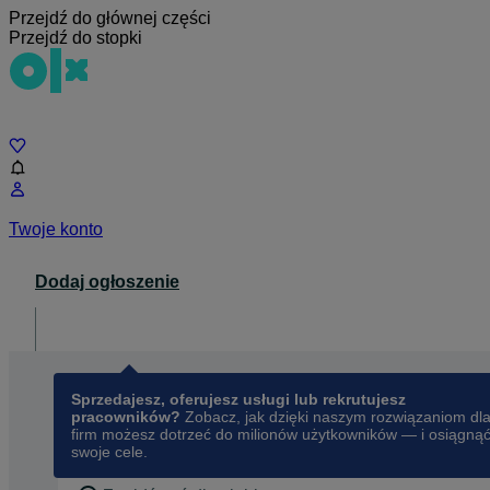
Przejdź do głównej części
Przejdź do stopki
Czat
Twoje konto
Dodaj ogłoszenie
Dla biznesu
opens in a new tab
Sprzedajesz, oferujesz usługi lub rekrutujesz
pracowników?
Zobacz, jak dzięki naszym rozwiązaniom dl
firm możesz dotrzeć do milionów użytkowników — i osiągną
swoje cele.