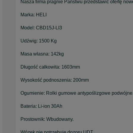
Nasza firma pragnie Państwu przedstawić ofertę n
Marka: HELI
Model: CBD15J-LI3
Udźwig: 1500 Kg
Masa własna: 142kg
Długość całkowita: 1603mm
Wysokość podnoszenia: 200mm
Ogumienie: Rolki gumowe antypoślizgowe podwójne
Bateria: Li-ion 30Ah
Prostownik: Wbudowany.
Wózek nie potrzebuje dozoru UDT.