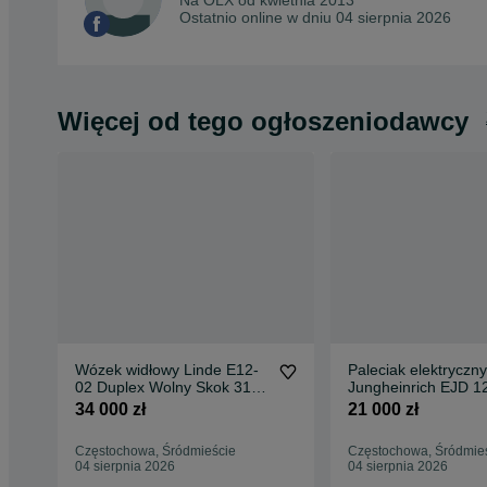
Na OLX od
kwietnia 2013
Ostatnio online w dniu 04 sierpnia 2026
Więcej od tego ogłoszeniodawcy
Wózek widłowy Linde E12-
Paleciak elektryczny
02 Duplex Wolny Skok 315
Jungheinrich EJD 1
cm 2019 rok Tylko 1007mth
rok Nowy 2mth Wst
34 000 zł
21 000 zł
Oryginał FHP 519
Podnoszenie FHP 5
Częstochowa, Śródmieście
Częstochowa, Śródmie
04 sierpnia 2026
04 sierpnia 2026