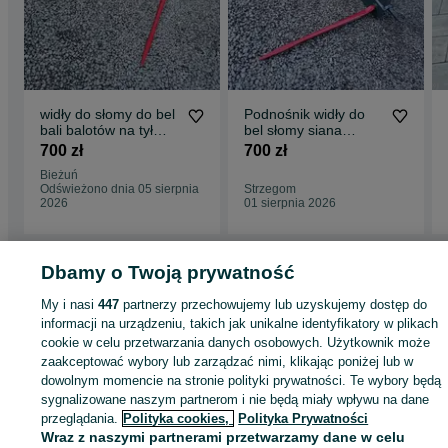
widły do słomy do bel
Podnośnik widły do
bali balotów na tył
bel słomy siana
ciągnika chwytak
sianokiszonki do tuz
700 zł
700 zł
podnośnik
Bieżuń
Odświeżono dnia 05 sierpnia
Strzegom
2026
01 sierpnia 2026
Dbamy o Twoją prywatność
Strona główna
Rolnictwo
Części do maszyn rolniczych
Części do maszyn
My i nasi
447
partnerzy przechowujemy lub uzyskujemy dostęp do
rolniczych - Dolnośląskie
Części do maszyn rolniczych - Baszyn
informacji na urządzeniu, takich jak unikalne identyfikatory w plikach
cookie w celu przetwarzania danych osobowych. Użytkownik może
zaakceptować wybory lub zarządzać nimi, klikając poniżej lub w
KATEGORIA
dowolnym momencie na stronie polityki prywatności. Te wybory będą
sygnalizowane naszym partnerom i nie będą miały wpływu na dane
ID:
968876576
Wyświetlenia: 1
przeglądania.
Polityka cookies,
Polityka Prywatności
Wraz z naszymi partnerami przetwarzamy dane w celu