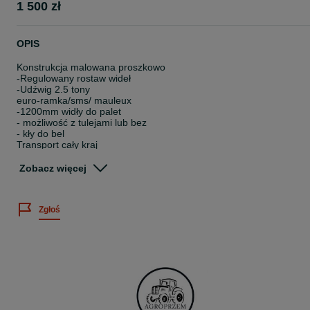
1 500 zł
OPIS
Konstrukcja malowana proszkowo
-Regulowany rostaw wideł
-Udźwig 2.5 tony
euro-ramka/sms/ mauleux
-1200mm widły do palet
- możliwość z tulejami lub bez
- kły do bel
Transport cały kraj
Dostawa 100 zł
Zobacz więcej
Kontakt Telefoniczny: 500 ===261=== 543
731
465
Zgłoś
962