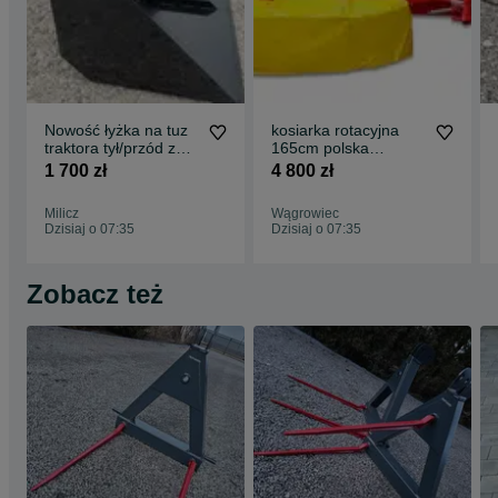
Nowość łyżka na tuz
kosiarka rotacyjna
traktora tył/przód z
165cm polska
kiper wywrot koliba
produkcja skośne
1 700 zł
4 800 zł
szypa
zęby cicha przkladnia
Milicz
Wągrowiec
Dzisiaj o 07:35
Dzisiaj o 07:35
Zobacz też