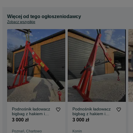
Więcej od tego ogłoszeniodawcy
Zobacz wszystkie
Podnośnik ładowacz
Podnośnik ładowacz
bigbag z hakiem i
bigbag z hakiem i
mozliwoscia uchwytu
mozliwoscia uchwytu
3 000 zł
3 000 zł
do kłód
do kłód
Poznań, Chartowo
Konin