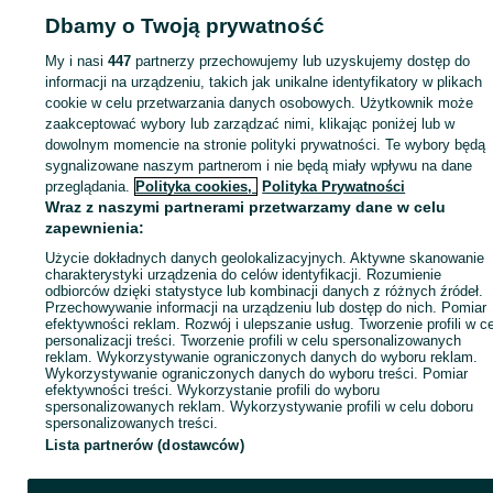
04 sierpnia 2026
24 lipca 2026
Dbamy o Twoją prywatność
My i nasi
447
partnerzy przechowujemy lub uzyskujemy dostęp do
Strona główna
Rolnictwo
Części do maszyn rolniczych
Części do maszyn
informacji na urządzeniu, takich jak unikalne identyfikatory w plikach
rolniczych - Wielkopolskie
Części do maszyn rolniczych - Dzwonowo
cookie w celu przetwarzania danych osobowych. Użytkownik może
zaakceptować wybory lub zarządzać nimi, klikając poniżej lub w
dowolnym momencie na stronie polityki prywatności. Te wybory będą
KATEGORIA
sygnalizowane naszym partnerom i nie będą miały wpływu na dane
przeglądania.
Polityka cookies,
Polityka Prywatności
Wraz z naszymi partnerami przetwarzamy dane w celu
ID:
941958485
Wyświetlenia: 
zapewnienia:
Użycie dokładnych danych geolokalizacyjnych. Aktywne skanowanie
Zadzwoń / SMS
Wyślij wiadomość
charakterystyki urządzenia do celów identyfikacji. Rozumienie
odbiorców dzięki statystyce lub kombinacji danych z różnych źródeł.
Przechowywanie informacji na urządzeniu lub dostęp do nich. Pomiar
efektywności reklam. Rozwój i ulepszanie usług. Tworzenie profili w c
personalizacji treści. Tworzenie profili w celu spersonalizowanych
reklam. Wykorzystywanie ograniczonych danych do wyboru reklam.
Wykorzystywanie ograniczonych danych do wyboru treści. Pomiar
efektywności treści. Wykorzystanie profili do wyboru
spersonalizowanych reklam. Wykorzystywanie profili w celu doboru
spersonalizowanych treści.
Lista partnerów (dostawców)