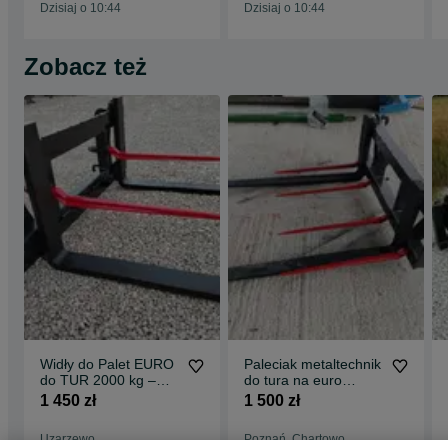
Dzisiaj o 10:44
Dzisiaj o 10:44
Zobacz też
Widły do Palet EURO
Paleciak metaltechnik
do TUR 2000 kg –
do tura na euro
Solidny Paleciak
ramke do tarktora-
1 450 zł
1 500 zł
Rolniczy
dostwa
Uzarzewo
Poznań, Chartowo