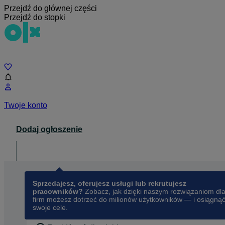
Przejdź do głównej części
Przejdź do stopki
Czat
Twoje konto
Dodaj ogłoszenie
Dla biznesu
opens in a new tab
Sprzedajesz, oferujesz usługi lub rekrutujesz
pracowników?
Zobacz, jak dzięki naszym rozwiązaniom dl
firm możesz dotrzeć do milionów użytkowników — i osiągną
swoje cele.