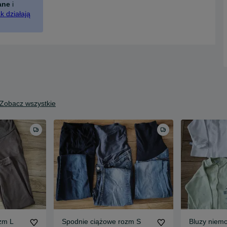
ane
i
k działają
Zobacz wszystkie
zm L
Spodnie ciążowe rozm S
Bluzy niem