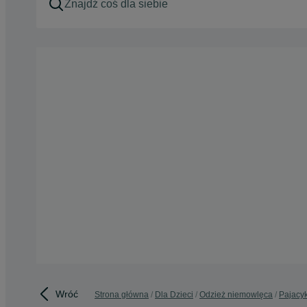
Wróć
Strona główna
Dla Dzieci
Odzież niemowlęca
Pajacyk