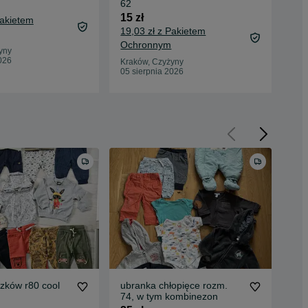
62
56
15 zł
12 
Pakietem
19,03 zł z Pakietem
15,
Ochronnym
Oc
yny
026
Kraków, Czyżyny
Kra
05 sierpnia 2026
05 
zków r80 cool
ubranka chłopięce rozm.
081
74, w tym kombinezon
68 