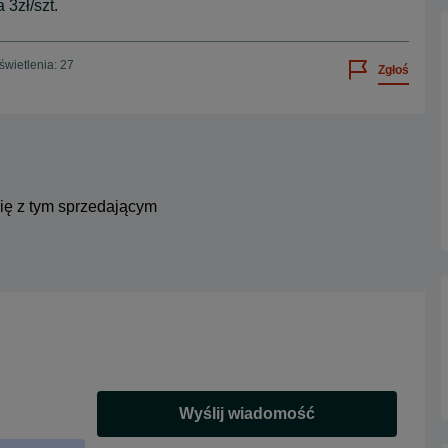
3zł/szt.
wietlenia: 27
Zgłoś
się z tym sprzedającym
Wyślij wiadomość