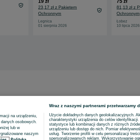
19 zł
75 zł
23,17 zł z Pakietem
81,13 zł z 
Ochronnym
Ochronnym
Legnica
Łobez
01 sierpnia 2026
10 lipca 2026
Wraz z naszymi partnerami przetwarzamy d
Użycie dokładnych danych geolokalizacyjnych. A
macji na urządzeniu,
charakterystyki urządzenia do celów identyfikacji
ia danych osobowych.
statystyce lub kombinacji danych z różnych źróde
niżej lub w
urządzeniu lub dostęp do nich. Pomiar efektywnoś
sygnalizowane naszym
usług. Tworzenie profili w celu personalizacji treści
spersonalizowanych reklam. Wykorzystywanie og
kies,
Polityka