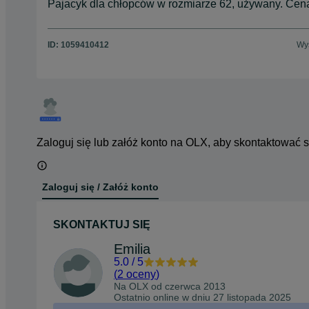
Pajacyk dla chłopców w rozmiarze 62, używany. Cena 
ID:
1059410412
Wyś
Zaloguj się lub załóż konto na OLX, aby skontaktować 
Zaloguj się / Załóż konto
SKONTAKTUJ SIĘ
Emilia
5.0
/
5
(
2 oceny
)
Na OLX od
czerwca 2013
Ostatnio online w dniu 27 listopada 2025