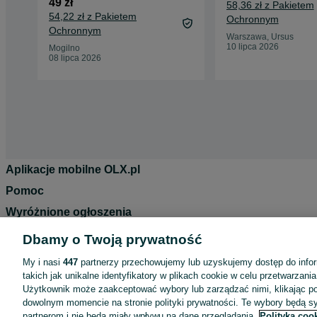
49 zł
58,36 zł z Pakietem
54,22 zł z Pakietem
Ochronnym
Ochronnym
Warszawa, Ursus
10 lipca 2026
Mogilno
08 lipca 2026
Aplikacje mobilne OLX.pl
Pomoc
Wyróżnione ogłoszenia
Oferta dla firm
Dbamy o Twoją prywatność
Blog
My i nasi
447
partnerzy przechowujemy lub uzyskujemy dostęp do infor
Regulamin
takich jak unikalne identyfikatory w plikach cookie w celu przetwarzan
Użytkownik może zaakceptować wybory lub zarządzać nimi, klikając po
Polityka prywatności
dowolnym momencie na stronie polityki prywatności. Te wybory będą 
partnerom i nie będą miały wpływu na dane przeglądania.
Polityka coo