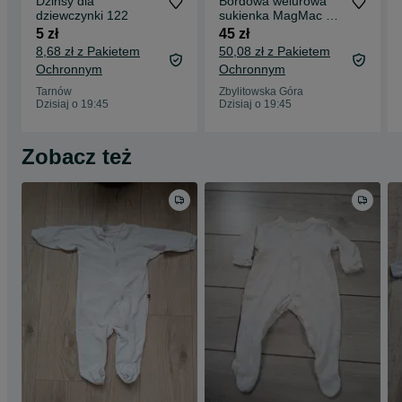
Dżinsy dla
Bordowa welurowa
dziewczynki 122
sukienka MagMac M
nowa
5 zł
45 zł
8,68 zł z Pakietem
50,08 zł z Pakietem
Ochronnym
Ochronnym
Tarnów
Zbylitowska Góra
Dzisiaj o 19:45
Dzisiaj o 19:45
Zobacz też