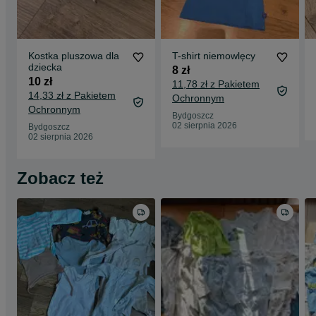
Kostka pluszowa dla
T-shirt niemowlęcy
dziecka
8 zł
10 zł
11,78 zł z Pakietem
14,33 zł z Pakietem
Ochronnym
Ochronnym
Bydgoszcz
02 sierpnia 2026
Bydgoszcz
02 sierpnia 2026
Zobacz też