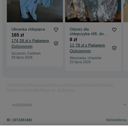
Ubranka chłopięce
Odzież dla
chłopczyka r68, dobry
165 zł
stan
8 zł
174,28 zł z Pakietem
11,78 zł z Pakietem
Ochronnym
Ochronnym
Szczecin, Centrum
29 lipca 2026
Warszawa, Ursynów
23 lipca 2026
Strona główna
Dla Dzieci
Odzież niemowlęca
Pajacyki
Pajacyki -
Kujawsko-pomorskie
Pajacyki - Bydgoszcz
KATEGORIA
ID:
1072261481
Wyświetlenia: