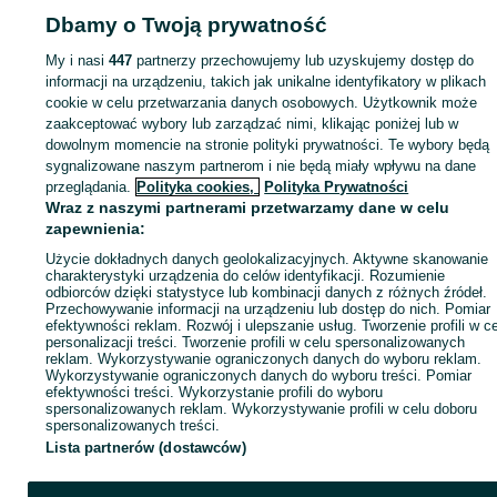
Dbamy o Twoją prywatność
My i nasi
447
partnerzy przechowujemy lub uzyskujemy dostęp do
Zaloguj się lub załóż konto na OLX, aby skontaktować się z t
informacji na urządzeniu, takich jak unikalne identyfikatory w plikach
sprzedającym
cookie w celu przetwarzania danych osobowych. Użytkownik może
zaakceptować wybory lub zarządzać nimi, klikając poniżej lub w
dowolnym momencie na stronie polityki prywatności. Te wybory będą
Zaloguj się / Załóż konto
sygnalizowane naszym partnerom i nie będą miały wpływu na dane
przeglądania.
Polityka cookies,
Polityka Prywatności
Wraz z naszymi partnerami przetwarzamy dane w celu
Kup
zapewnienia:
Użycie dokładnych danych geolokalizacyjnych. Aktywne skanowanie
charakterystyki urządzenia do celów identyfikacji. Rozumienie
odbiorców dzięki statystyce lub kombinacji danych z różnych źródeł.
Przechowywanie informacji na urządzeniu lub dostęp do nich. Pomiar
efektywności reklam. Rozwój i ulepszanie usług. Tworzenie profili w c
personalizacji treści. Tworzenie profili w celu spersonalizowanych
reklam. Wykorzystywanie ograniczonych danych do wyboru reklam.
Wykorzystywanie ograniczonych danych do wyboru treści. Pomiar
efektywności treści. Wykorzystanie profili do wyboru
spersonalizowanych reklam. Wykorzystywanie profili w celu doboru
spersonalizowanych treści.
Lista partnerów (dostawców)