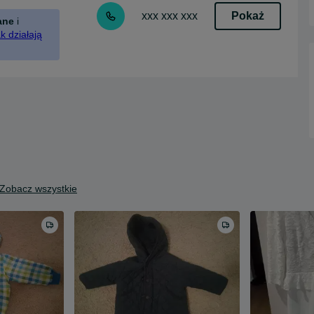
Pokaż
xxx xxx xxx
ane
i
k działają
Zobacz wszystkie