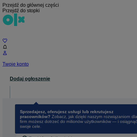
Przejdź do głównej części
Przejdź do stopki
Czat
Twoje konto
Dodaj ogłoszenie
Dla biznesu
opens in a new tab
Sprzedajesz, oferujesz usługi lub rekrutujesz
pracowników?
Zobacz, jak dzięki naszym rozwiązaniom dl
firm możesz dotrzeć do milionów użytkowników — i osiągną
swoje cele.