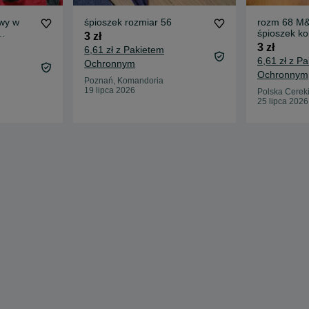
wy w
śpioszek rozmiar 56
rozm 68 M
śpioszek ko
3 zł
zwierzątka 
3 zł
6,61 zł z Pakietem
6,61 zł z P
Ochronnym
Ochronnym
Poznań, Komandoria
19 lipca 2026
Polska Cerek
25 lipca 2026