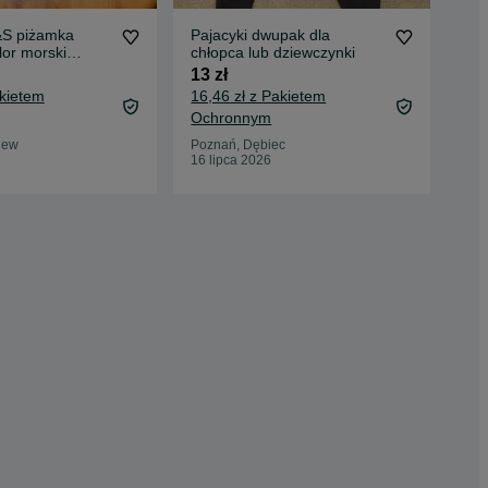
&S piżamka
Pajacyki dwupak dla
Paj
lor morski
chłopca lub dziewczynki
62/
chłopięca
13 zł
20 
akietem
16,46 zł z Pakietem
23,
Ochronnym
Oc
iew
Poznań, Dębiec
Cho
16 lipca 2026
10 