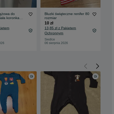
iążowa do
Bluzki świąteczne renifer 80
Ton
iała koronka
rozmiar
HP 
10 zł
35 
kietem
13,85 zł z Pakietem
40,
Ochronnym
Oc
Siedlce
Sie
026
06 sierpnia 2026
06 