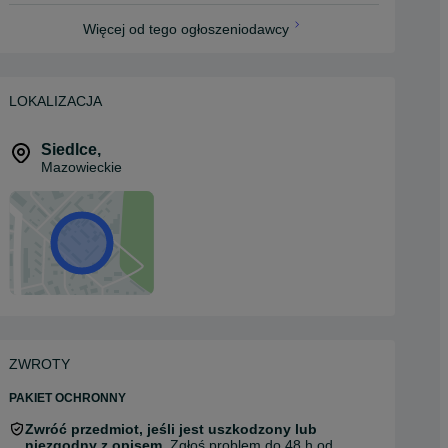
Więcej od tego ogłoszeniodawcy
LOKALIZACJA
Siedlce
,
Mazowieckie
ZWROTY
PAKIET OCHRONNY
Zwróć przedmiot, jeśli jest uszkodzony lub
niezgodny z opisem.
Zgłoś problem do 48 h od