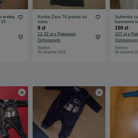
w kratkę
Kurtka Zara 74 granat na
Sukienka c
 15
misiu
karmienia b
xs/s
9 zł
100 zł
12,32 zł z Pakietem
107 zł z Pa
Ochronnym
Ochronnym
Siedlce
Siedlce
06 sierpnia 2026
06 sierpnia 2