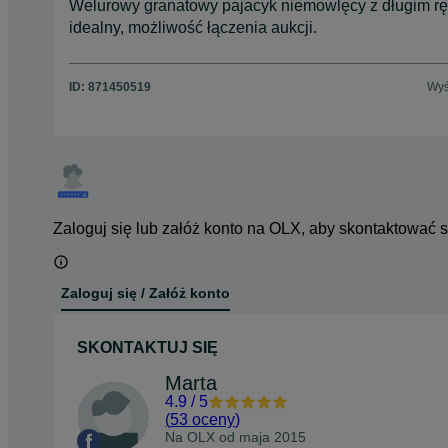
Welurowy granatowy pajacyk niemowlęcy z długim r
idealny, możliwość łączenia aukcji.
ID:
871450519
Wyś
Zaloguj się lub załóż konto na OLX, aby skontaktować 
Zaloguj się / Załóż konto
SKONTAKTUJ SIĘ
Marta
4.9
/
5
(
53 oceny
)
Na OLX od
maja 2015