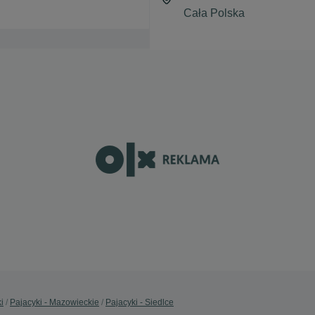
i
Pajacyki - Mazowieckie
Pajacyki - Siedlce