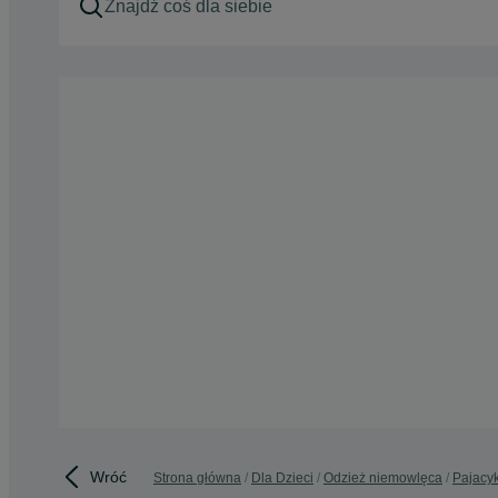
Wróć
Strona główna
Dla Dzieci
Odzież niemowlęca
Pajacyk