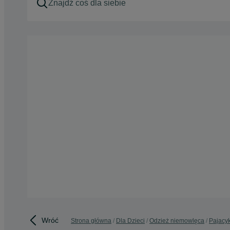
Wróć
Strona główna
Dla Dzieci
Odzież niemowlęca
Pajacyk