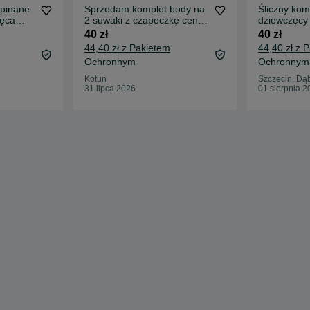
zpinane
Sprzedam komplet body na
Śliczny ko
zęca
2 suwaki z czapeczkę cena
dziewczęcy 
40 zl stan idalny
kapturem r
40 zł
40 zł
44,40 zł z Pakietem
44,40 zł z 
Ochronnym
Ochronnym
Kotuń
Szczecin, Dą
31 lipca 2026
01 sierpnia 2