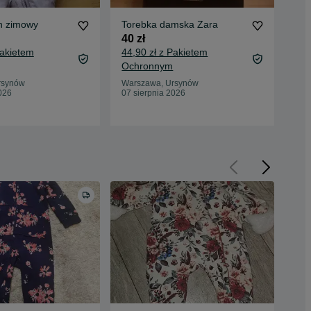
n zimowy
Torebka damska Zara
Ma
40 zł
10 
Pakietem
44,90 zł z Pakietem
14,
Ochronnym
Oc
rsynów
Warszawa, Ursynów
War
026
07 sierpnia 2026
07 