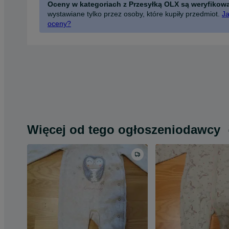
Oceny w kategoriach z Przesyłką OLX są weryfikow
wystawiane tylko przez osoby, które kupiły przedmiot.
Ja
oceny?
Więcej od tego ogłoszeniodawcy