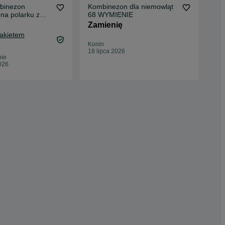
mbinezon
Kombinezon dla niemowląt
Paj
na polarku z
68 WYMIENIE
25 
ozm. 92
Zamienię
29,
Pakietem
Oc
Konin
Ło
18 lipca 2026
07 
bie
026