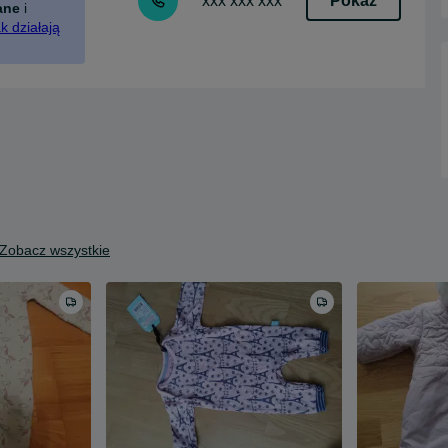
Pokaż
xxx xxx xxx
ane
i
k działają
Zobacz wszystkie