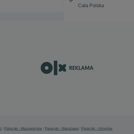
i
Pajacyki - Mazowieckie
Pajacyki - Warszawa
Pajacyki - Ursynów