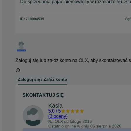
Do sprzedania pajac niemowlęcy w rozmiarze 56. St
ID:
718004539
Wyś
Zaloguj się lub załóż konto na OLX, aby skontaktować 
Zaloguj się / Załóż konto
SKONTAKTUJ SIĘ
Kasia
5.0
/
5
(
3 oceny
)
Na OLX od
lutego 2016
Ostatnio online w dniu 06 sierpnia 2026