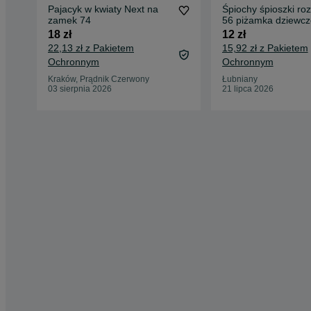
Pajacyk w kwiaty Next na
Śpiochy śpioszki ro
zamek 74
56 piżamka dziewc
pajac bez rękawa
18 zł
12 zł
22,13 zł z Pakietem
15,92 zł z Pakietem
Ochronnym
Ochronnym
Kraków, Prądnik Czerwony
Łubniany
03 sierpnia 2026
21 lipca 2026