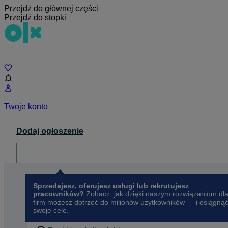
Przejdź do głównej części
Przejdź do stopki
Czat
Twoje konto
Dodaj ogłoszenie
Dla biznesu
opens in a new tab
Sprzedajesz, oferujesz usługi lub rekrutujesz
pracowników?
Zobacz, jak dzięki naszym rozwiązaniom dl
firm możesz dotrzeć do milionów użytkowników — i osiągną
swoje cele.