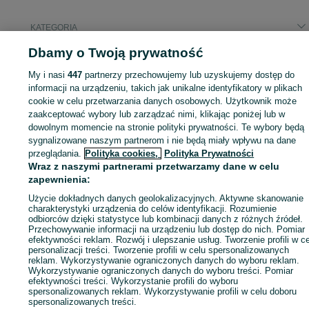
KATEGORIA
Dbamy o Twoją prywatność
ID:
1067816358
Wyświetlenia: 1
My i nasi
447
partnerzy przechowujemy lub uzyskujemy dostęp do
informacji na urządzeniu, takich jak unikalne identyfikatory w plikach
Kup
cookie w celu przetwarzania danych osobowych. Użytkownik może
zaakceptować wybory lub zarządzać nimi, klikając poniżej lub w
dowolnym momencie na stronie polityki prywatności. Te wybory będą
sygnalizowane naszym partnerom i nie będą miały wpływu na dane
przeglądania.
Polityka cookies,
Polityka Prywatności
Wraz z naszymi partnerami przetwarzamy dane w celu
zapewnienia:
Użycie dokładnych danych geolokalizacyjnych. Aktywne skanowanie
charakterystyki urządzenia do celów identyfikacji. Rozumienie
odbiorców dzięki statystyce lub kombinacji danych z różnych źródeł.
Przechowywanie informacji na urządzeniu lub dostęp do nich. Pomiar
efektywności reklam. Rozwój i ulepszanie usług. Tworzenie profili w c
personalizacji treści. Tworzenie profili w celu spersonalizowanych
reklam. Wykorzystywanie ograniczonych danych do wyboru reklam.
Wykorzystywanie ograniczonych danych do wyboru treści. Pomiar
efektywności treści. Wykorzystanie profili do wyboru
spersonalizowanych reklam. Wykorzystywanie profili w celu doboru
spersonalizowanych treści.