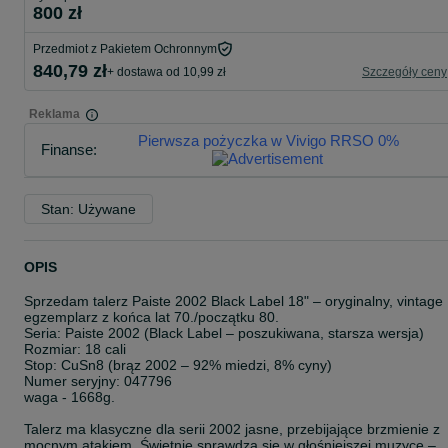
800 zł
Przedmiot z Pakietem Ochronnym
840,79 zł
+ dostawa od 10,99 zł
Szczegóły ceny
Pierwsza pożyczka w Vivigo RRSO 0%
Finanse:
Stan: Używane
OPIS
Sprzedam talerz Paiste 2002 Black Label 18" – oryginalny, vintage
egzemplarz z końca lat 70./początku 80.
Seria: Paiste 2002 (Black Label – poszukiwana, starsza wersja)
Rozmiar: 18 cali
Stop: CuSn8 (brąz 2002 – 92% miedzi, 8% cyny)
Numer seryjny: 047796
waga - 1668g.
Talerz ma klasyczne dla serii 2002 jasne, przebijające brzmienie z
mocnym atakiem. Świetnie sprawdza się w głośniejszej muzyce –