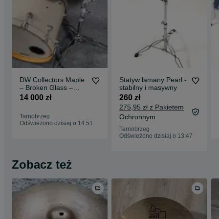
DW Collectors Maple
Statyw łamany Pearl -
– Broken Glass –
stabilny i masywny
USA – 10/12/16/22
14 000 zł
260 zł
275,95 zł z Pakietem
Tarnobrzeg
Ochronnym
Odświeżono dzisiaj o 14:51
Tarnobrzeg
Odświeżono dzisiaj o 13:47
Zobacz też