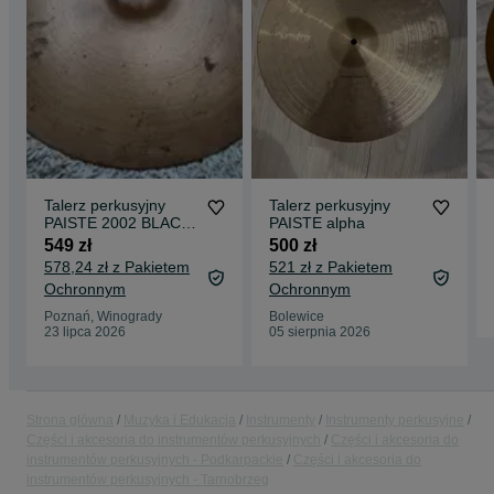
Talerz perkusyjny
Talerz perkusyjny
PAISTE 2002 BLACK
PAISTE alpha
LABEL RIDE 18"
549 zł
500 zł
578,24 zł z Pakietem
521 zł z Pakietem
Ochronnym
Ochronnym
Poznań, Winogrady
Bolewice
23 lipca 2026
05 sierpnia 2026
Strona główna
Muzyka i Edukacja
Instrumenty
Instrumenty perkusyjne
Części i akcesoria do instrumentów perkusyjnych
Części i akcesoria do
instrumentów perkusyjnych - Podkarpackie
Części i akcesoria do
instrumentów perkusyjnych - Tarnobrzeg