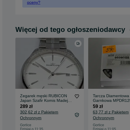
oceny?
Więcej od tego ogłoszeniodawcy
Zegarek męski RUBICON
Tarcza Diamentowa
Japan Szafir Komis Madej
Garnkowa MPDR125
Gorlice
Komis Madej Gorlic
289 zł
59 zł
302,62 zł z Pakietem
63,77 zł z Pakietem
Ochronnym
Ochronnym
Gorlice
Gorlice
Dzisiaj o 11:35
Dzisiaj o 11:05