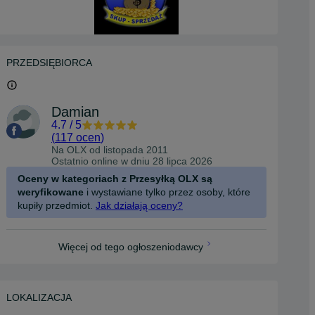
PRZEDSIĘBIORCA
Damian
4.7
/
5
(
117 ocen
)
Na OLX od
listopada 2011
Ostatnio online w dniu 28 lipca 2026
Oceny w kategoriach z Przesyłką OLX są
weryfikowane
i wystawiane tylko przez osoby, które
kupiły przedmiot.
Jak działają oceny?
Więcej od tego ogłoszeniodawcy
LOKALIZACJA