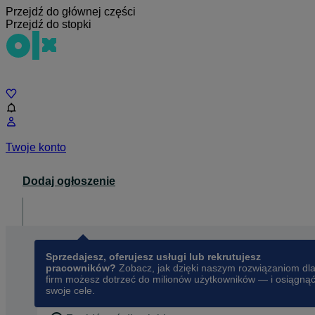
Przejdź do głównej części
Przejdź do stopki
Czat
Twoje konto
Dodaj ogłoszenie
Dla biznesu
opens in a new tab
Sprzedajesz, oferujesz usługi lub rekrutujesz
pracowników?
Zobacz, jak dzięki naszym rozwiązaniom dl
firm możesz dotrzeć do milionów użytkowników — i osiągną
swoje cele.