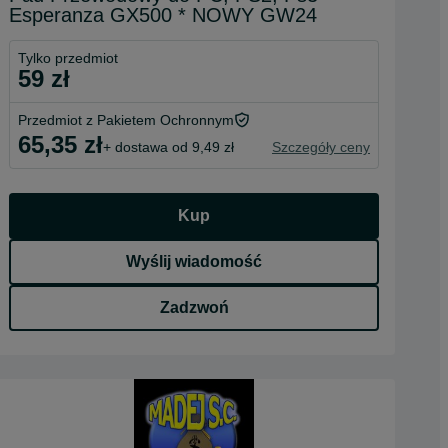
Esperanza GX500 * NOWY GW24
Tylko przedmiot
59 zł
Przedmiot z Pakietem Ochronnym
65,35 zł
+ dostawa od 9,49 zł
Szczegóły ceny
Kup
Wyślij wiadomość
Zadzwoń