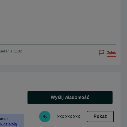
ietlenia: 1102
Zgłoś
Wyślij wiadomość
Pokaż
xxx xxx xxx
ane
i
k działają