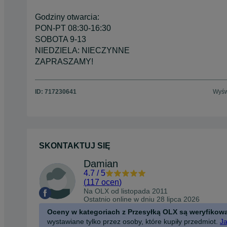
Godziny otwarcia:
PON-PT 08:30-16:30
SOBOTA 9-13
NIEDZIELA: NIECZYNNE
ZAPRASZAMY!
ID:
717230641
Wyśw
SKONTAKTUJ SIĘ
Damian
4.7
/
5
(
117 ocen
)
Na OLX od
listopada 2011
Ostatnio online w dniu 28 lipca 2026
Oceny w kategoriach z Przesyłką OLX są weryfikow
wystawiane tylko przez osoby, które kupiły przedmiot.
Ja