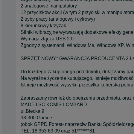
2 analogowe manipulatory
12 przycisków akcji (w tym 2 przyciski w manipulator
2 tryby pracy (analogowy i cyfrowy)
8 kierunkowy krzyżak
Silniki wibracyjne wytwarzają dodatkowe efekty gene
Wymaga złącza USB 2.0.
Zgodny z systemami: Windows Me, Windows XP, Win
SPRZĘT NOWY* GWARANCJA PRODUCENTA 2 L
Do każdego zakupionego przedmiotu, dołączamy pa
Na wyraźne życzenie kupującego, istnieje możliwość
Istnieje możliwość wysyłki- przesyłka kurierska pobr
Zapraszamy również do obejrzenia przedmiotu, oraz 
MADEJ SC KOMIS-LOMBARD
ul.Biecka 9
38-300 Gorlice
(obok GPPD Forest- naprzeciw Banku Spółdzielczeg
TEL: 18 353 63 09 oraz 51*******81