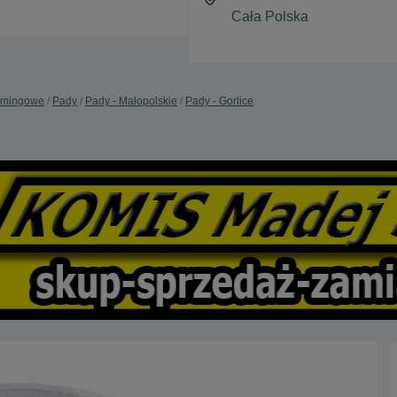
amingowe
Pady
Pady - Małopolskie
Pady - Gorlice