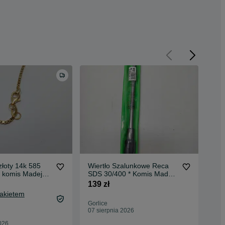
łoty 14k 585
Wiertło Szalunkowe Reca
Sta
 komis Madej
SDS 30/400 * Komis Madej
TH-
Gorlice
Gor
139 zł
599
Pakietem
Gorlice
Gor
07 sierpnia 2026
07 
026