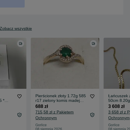
Zobacz wszystkie
Pierścionek złoty 1.72g 585
Łańcuszek z
 *
r17 zielony komis madej
50cm 8.20g
e
gorlice
Gorlice
688 zł
3 608 zł
715,58 zł z Pakietem
3 658 zł z 
Ochronnym
Ochronnym
Gorlice
Gorlice
08 sierpnia 2026
08 sierpnia 2