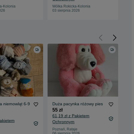
a-Kolonia
Wólka Rokicka-Kolonia
Wól
026
03 sierpnia 2026
03 
la niemowląt 6-9
Duża pacynka różowy pies
ska
16 
55 zł
sto
8 z
61,19 zł z Pakietem
Pakietem
11,
Ochronnym
Oc
Poznań, Rataje
06 sierpnia 2026