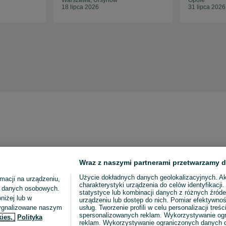
Warszawa, Ursynów
Opole
18 lipca 2026
31 lipca 2026
Wraz z naszymi partnerami przetwarzamy d
Użycie dokładnych danych geolokalizacyjnych. A
macji na urządzeniu,
charakterystyki urządzenia do celów identyfikacji
ia danych osobowych.
statystyce lub kombinacji danych z różnych źróde
niżej lub w
urządzeniu lub dostęp do nich. Pomiar efektywnoś
sygnalizowane naszym
usług. Tworzenie profili w celu personalizacji treści
spersonalizowanych reklam. Wykorzystywanie og
kies,
Polityka
reklam. Wykorzystywanie ograniczonych danych d