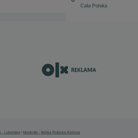
 - Lubelskie
Maskotki - Wólka Rokicka-Kolonia