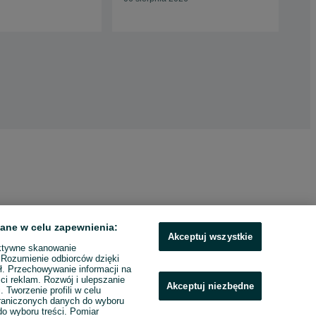
Tyc
13 
ane w celu zapewnienia:
Akceptuj wszystkie
ktywne skanowanie
. Rozumienie odbiorców dzięki
ł. Przechowywanie informacji na
ci reklam. Rozwój i ulepszanie
Akceptuj niezbędne
. Tworzenie profili w celu
raniczonych danych do wyboru
o wyboru treści. Pomiar