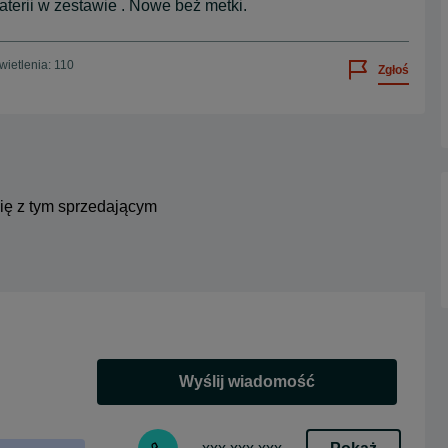
terii w zestawie . Nowe beż metki.
ietlenia: 110
Zgłoś
się z tym sprzedającym
Wyślij wiadomość