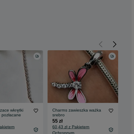
szace wkrętki
Charms zawieszka ważka
Cha
5 pozłacane
srebro
mot
55 zł
55 
Pakietem
60,43 zł z Pakietem
60,
Ochronnym
Oc