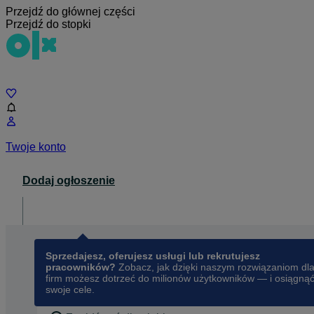
Przejdź do głównej części
Przejdź do stopki
Czat
Twoje konto
Dodaj ogłoszenie
Dla biznesu
opens in a new tab
Sprzedajesz, oferujesz usługi lub rekrutujesz
pracowników?
Zobacz, jak dzięki naszym rozwiązaniom dl
firm możesz dotrzeć do milionów użytkowników — i osiągną
swoje cele.