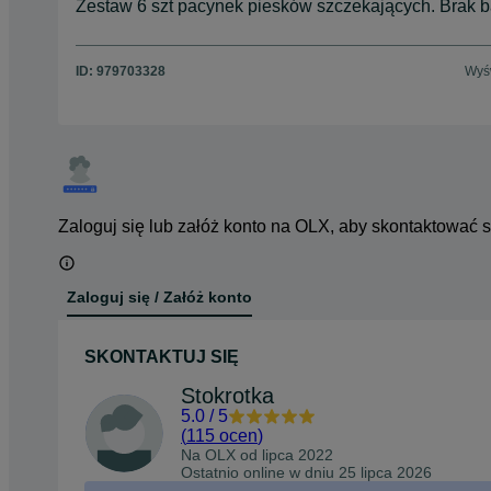
Zestaw 6 szt pacynek piesków szczekających. Brak ba
ID:
979703328
Wyśw
Zaloguj się lub załóż konto na OLX, aby skontaktować 
Zaloguj się / Załóż konto
SKONTAKTUJ SIĘ
Stokrotka
5.0
/
5
(
115 ocen
)
Na OLX od
lipca 2022
Ostatnio online w dniu 25 lipca 2026