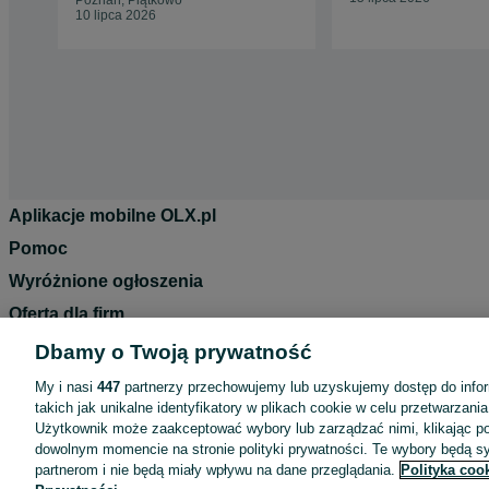
Poznań, Piątkowo
10 lipca 2026
Aplikacje mobilne OLX.pl
Pomoc
Wyróżnione ogłoszenia
Oferta dla firm
Blog
Dbamy o Twoją prywatność
Regulamin
My i nasi
447
partnerzy przechowujemy lub uzyskujemy dostęp do infor
takich jak unikalne identyfikatory w plikach cookie w celu przetwarzan
Polityka prywatności
Użytkownik może zaakceptować wybory lub zarządzać nimi, klikając po
Reklama
dowolnym momencie na stronie polityki prywatności. Te wybory będą 
partnerom i nie będą miały wpływu na dane przeglądania.
Polityka coo
Informacja o realizowanej strategii podatkowej