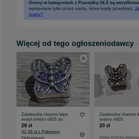
Oceny w kategoriach z Przesyłką OLX są weryfikow
wystawiane tylko przez osoby, które kupiły przedmiot.
Ja
oceny?
Więcej od tego ogłoszeniodawcy
Zawieszka charms klips
Zawieszka charms k
motyl srebro s925 do
srebro s925
bransoletki modułowych
28 zł
20 zł
32,48 zł z Pakietem
Ochronnym
Wólka Rokicka-Kolonia