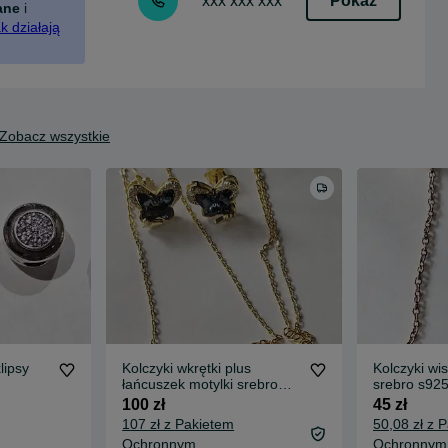
Pokaż
xxx xxx xxx
ane
i
k działają
Zobacz wszystkie
lipsy
Kolczyki wkrętki plus
Kolczyki wi
łańcuszek motylki srebro
srebro s92
s925 pozłacane
100 zł
45 zł
107 zł z Pakietem
50,08 zł z 
Ochronnym
Ochronnym