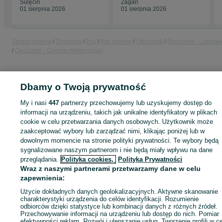
Sulęcin
Żagań
01 sierpnia 2026
01 sierpnia 2026
Strona główna
Zwierzęta
Psy
Psy rasowe
Owczarek
Owczarek - Lubuski
Owczarek - Gorzów Wielkopolski
KATEGORIA
Dbamy o Twoją prywatność
ID:
My i nasi
1050983699
447
partnerzy przechowujemy lub uzyskujemy dostęp do
Wyświetlenia:
informacji na urządzeniu, takich jak unikalne identyfikatory w plikach
cookie w celu przetwarzania danych osobowych. Użytkownik może
zaakceptować wybory lub zarządzać nimi, klikając poniżej lub w
dowolnym momencie na stronie polityki prywatności. Te wybory będą
Zaloguj się lub załóż konto na OLX, aby skontaktować się z t
sygnalizowane naszym partnerom i nie będą miały wpływu na dane
sprzedającym
przeglądania.
Polityka cookies,
Polityka Prywatności
Wraz z naszymi partnerami przetwarzamy dane w celu
zapewnienia:
Zaloguj się / Załóż konto
Użycie dokładnych danych geolokalizacyjnych. Aktywne skanowanie
charakterystyki urządzenia do celów identyfikacji. Rozumienie
odbiorców dzięki statystyce lub kombinacji danych z różnych źródeł.
Przechowywanie informacji na urządzeniu lub dostęp do nich. Pomiar
Zadzwoń / SMS
Wyślij wiadomość
efektywności reklam. Rozwój i ulepszanie usług. Tworzenie profili w c