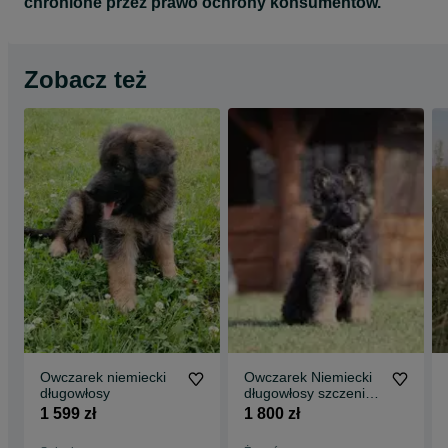
chronione przez prawo ochrony konsumentów.
Zobacz też
Owczarek niemiecki
Owczarek Niemiecki
długowłosy
długowłosy szczeniak
suczka
1 599 zł
1 800 zł