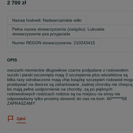
2 700 zł
Nazwa hodowli: Nadwarciańskie wilki
Pełna nazwa stowarzyszenia (związku): Lubuskie 
stowarzyszenie psa przyjaciela
Numer REGON stowarzyszenia: 210243415
OPIS
owczarki niemieckie długowłose czarne podpalane z rodowodem
suczki i pieski szczenięta mają 3 szczepienia plus wścieklizna są
kilka razy odrobaczone mają chip książkę szczepień rodowód mog
przebywać na dworze są zahartowane ,żadnej choroby nie chwycą
bo mają pełne uodpornienie na choroby ,są po pięknych
rodowodowych rodzicach rodzice są na miejscu na smsy nie
odpowiadamy tylko prosimy dzwonić do nas na kom. 60*******58
ZAPRASZAMY
Zgłoś