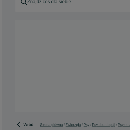
Wróć
Strona główna
Zwierzęta
Psy
Psy do adopcji
Psy do 