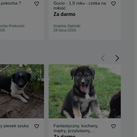
o pokocha ?
Gucio - 1,5 roku - czeka na
Mał
miłość
Pok
Za darmo
Za
anów-Prokocim
Kraków, Dębniki
Kra
026
28 lipca 2026
28 
y piesek szuka
Fantastyczny, kochany,
Maj
mądry, przytulasny,
ado
akceptuje koty, ok 4
Za darmo
Za