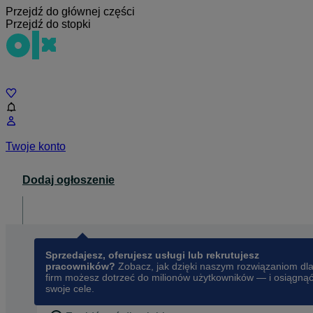
Przejdź do głównej części
Przejdź do stopki
Czat
Twoje konto
Dodaj ogłoszenie
Dla biznesu
opens in a new tab
Sprzedajesz, oferujesz usługi lub rekrutujesz
pracowników?
Zobacz, jak dzięki naszym rozwiązaniom dl
firm możesz dotrzeć do milionów użytkowników — i osiągną
swoje cele.