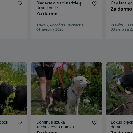
u
Biedactwo traci nadzieję.
Czy ktoś g
Uratuj mnie
Za darmo
Za darmo
Kraków, Podgórze Duchackie
Kraków, Bież
04 sierpnia 2026
03 sierpnia 2
opcji
Dominuś szuka
Lokuś piękn
kochajacego domku
domu
Za darmo
Za darmo