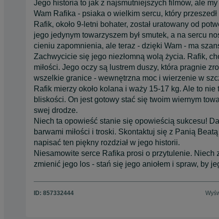
Jego historia to jak z najsmutniejszych filmów, ale
Wam Rafika - psiaka o wielkim sercu, który przeszedł p
Rafik, około 9-letni bohater, został uratowany od pot
jego jedynym towarzyszem był smutek, a na sercu nosi
cieniu zapomnienia, ale teraz - dzięki Wam - ma sza
Zachwycicie się jego niezłomną wolą życia. Rafik, ch
miłości. Jego oczy są lustrem duszy, która pragnie z
wszelkie granice - wewnętrzna moc i wierzenie w szc
Rafik mierzy około kolana i waży 15-17 kg. Ale to nie t
bliskości. On jest gotowy stać się twoim wiernym tow
swej drodze.
Niech ta opowieść stanie się opowieścią sukcesu! Daj
barwami miłości i troski. Skontaktuj się z Panią Bea
napisać ten piękny rozdział w jego historii.
Niesamowite serce Rafika prosi o przytulenie. Niech
zmienić jego los - stań się jego aniołem i spraw, by j
ID:
857332444
Wyśw