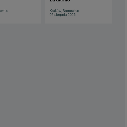
miesieczny piesek szuka
domku
owice
Kraków, Bronowice
Kra
05 sierpnia 2026
Odś