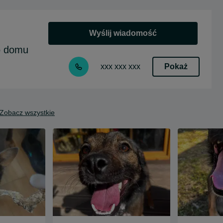
Wyślij wiadomość
go domu
Pokaż
xxx xxx xxx
Zobacz wszystkie