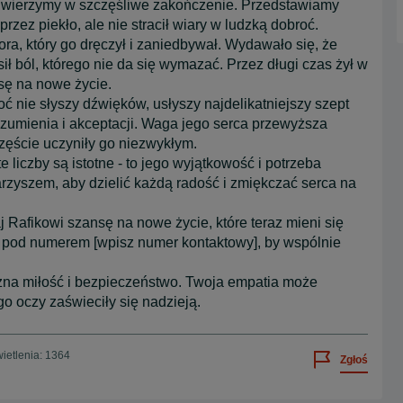
 my wierzymy w szczęśliwe zakończenie. Przedstawiamy
rzez piekło, ale nie stracił wiary w ludzką dobroć.
wora, który go dręczył i zaniedbywał. Wydawało się, że
ł ból, którego nie da się wymazać. Przez długi czas żył w
nsę na nowe życie.
oć nie słyszy dźwięków, usłyszy najdelikatniejszy szept
rozumienia i akceptacji. Waga jego serca przewyższa
zęście uczyniły go niezwykłym.
e liczby są istotne - to jego wyjątkowość i potrzeba
arzyszem, aby dzielić każdą radość i zmiękczać serca na
 Rafikowi szansę na nowe życie, które teraz mieni się
tą pod numerem [wpisz numer kontaktowy], by wspólnie
 zna miłość i bezpieczeństwo. Twoja empatia może
ego oczy zaświeciły się nadzieją.
ietlenia: 1364
Zgłoś