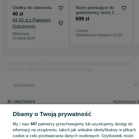
Osełka do ostrzenia
Noże gwintujące do
gwintownicy rems 2,5
40 zł
3 4 cale narzynki
699 zł
44,20 zł z Pakietem
Ochronnym
Leszno
Wiśniowa
Odświeżono dzisiaj o 12:20
23 lipca 2026
Strona główna
Dom i Ogród
Narzędzia
Elektronarzędzia
Pozostałe
Pozostałe - Wielkopolskie
Pozostałe - Nowe Tłoki
KATEGORIA
ID:
1062743474
Wyświetlenia: 
Dbamy o Twoją prywatność
My i nasi
447
partnerzy przechowujemy lub uzyskujemy dostęp do
Zaloguj się lub załóż konto na OLX, aby skontaktować się z t
informacji na urządzeniu, takich jak unikalne identyfikatory w plikach
sprzedającym
cookie w celu przetwarzania danych osobowych. Użytkownik może