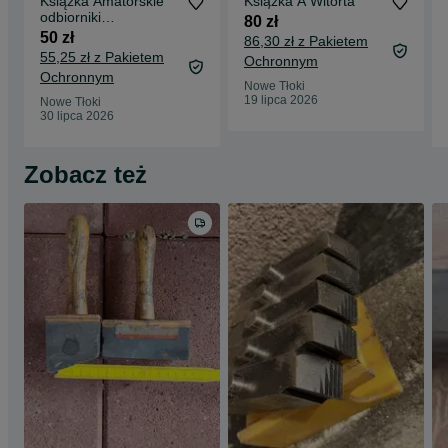
Książka Amatorskie
Książka A Witorta
odbiorniki
80 zł
tranzystorowe
50 zł
86,30 zł z Pakietem
55,25 zł z Pakietem
Ochronnym
Ochronnym
Nowe Tłoki
19 lipca 2026
Nowe Tłoki
30 lipca 2026
Zobacz też