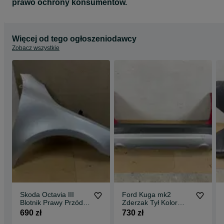
prawo ochrony konsumentów.
Więcej od tego ogłoszeniodawcy
Zobacz wszystkie
Skoda Octavia III
Ford Kuga mk2
Blotnik Prawy Przód
Zderzak Tył Kolor
Kolor LA7W
Ruby Red KD
690 zł
730 zł