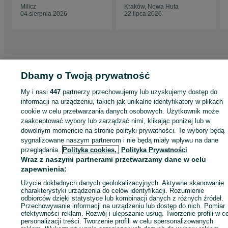
Milicz
Kraków, Nowa Huta
04 sierpnia 2026
22 lipca 2026
Strona główna
Motoryzacja
Części samochodowe
Osobowe
Osobowe -
Dbamy o Twoją prywatność
Małopolskie
Osobowe - Poręba Wielka
My i nasi
447
partnerzy przechowujemy lub uzyskujemy dostęp do
informacji na urządzeniu, takich jak unikalne identyfikatory w plikach
KATEGORIA
cookie w celu przetwarzania danych osobowych. Użytkownik może
zaakceptować wybory lub zarządzać nimi, klikając poniżej lub w
dowolnym momencie na stronie polityki prywatności. Te wybory będą
ID:
1030357734
Wyświetlenia: 2
sygnalizowane naszym partnerom i nie będą miały wpływu na dane
przeglądania.
Polityka cookies,
Polityka Prywatności
Zadzwoń / SMS
Wyślij wiadomość
Wraz z naszymi partnerami przetwarzamy dane w celu
zapewnienia:
Użycie dokładnych danych geolokalizacyjnych. Aktywne skanowanie
charakterystyki urządzenia do celów identyfikacji. Rozumienie
odbiorców dzięki statystyce lub kombinacji danych z różnych źródeł.
Przechowywanie informacji na urządzeniu lub dostęp do nich. Pomiar
efektywności reklam. Rozwój i ulepszanie usług. Tworzenie profili w c
personalizacji treści. Tworzenie profili w celu spersonalizowanych