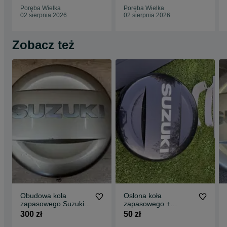
Poręba Wielka
Poręba Wielka
02 sierpnia 2026
02 sierpnia 2026
Zobacz też
Obudowa koła
Osłona koła
zapasowego Suzuki
zapasowego +
Grand Vitara kolor
plastikowe
300 zł
50 zł
zdk
wykończenie klapy