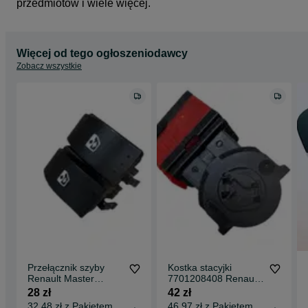
przedmiotów i wiele więcej.
Więcej od tego ogłoszeniodawcy
Zobacz wszystkie
Przełącznik szyby
Kostka stacyjki
Renault Master
7701208408 Renault
Kangoo Clio Thalia
Master Clio Modus
28 zł
42 zł
Modus Nissan
Movano NV400 4-pin
32,48 zł z Pakietem
46,97 zł z Pakietem