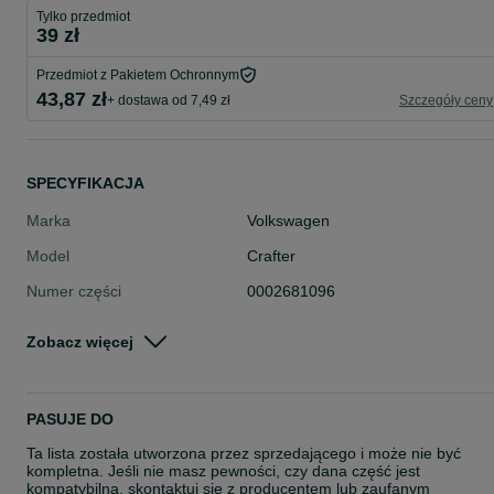
Tylko przedmiot
39 zł
Przedmiot z Pakietem Ochronnym
43,87 zł
+ dostawa od 7,49 zł
Szczegóły ceny
SPECYFIKACJA
Marka
Volkswagen
Model
Crafter
Numer części
0002681096
Typ części
Układ napędowy > Skrzynie biegów
Zobacz więcej
> Lewarki i wybieraki
Okres gwarancji (w
24
miesiącach)
PASUJE DO
Stan
Nowe
Ta lista została utworzona przez sprzedającego i może nie być
Rodzaj
Karoseria
kompletna. Jeśli nie masz pewności, czy dana część jest
kompatybilna, skontaktuj się z producentem lub zaufanym