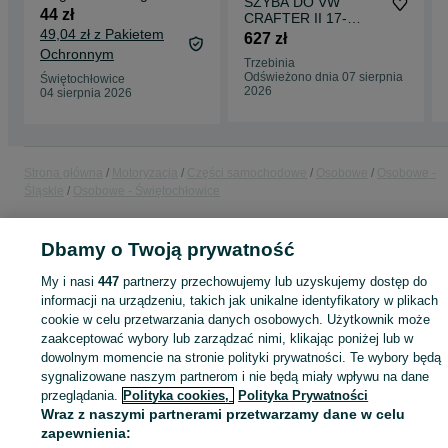
SZYBA DO VW
Crafter 30 - 50 nowa
44 zł
CRAFTER II 17-
parts4van
49,04 zł z Pakietem
+CAM +SENS
627 zł
Ochronnym
Trzebinia
Odświeżono dnia 07 sierpnia
Świętochłowice
2026
04 sierpnia 2026
Strona główna
Motoryzacja
Części samochodowe
Osobowe
Osobowe -
Śląskie
Osobowe - Świętochłowice
KATEGORIA
Dbamy o Twoją prywatność
My i nasi
447
partnerzy przechowujemy lub uzyskujemy dostęp do
ID:
996709644
informacji na urządzeniu, takich jak unikalne identyfikatory w plikach
cookie w celu przetwarzania danych osobowych. Użytkownik może
zaakceptować wybory lub zarządzać nimi, klikając poniżej lub w
Kup
dowolnym momencie na stronie polityki prywatności. Te wybory będą
sygnalizowane naszym partnerom i nie będą miały wpływu na dane
przeglądania.
Polityka cookies,
Polityka Prywatności
Wraz z naszymi partnerami przetwarzamy dane w celu
zapewnienia: