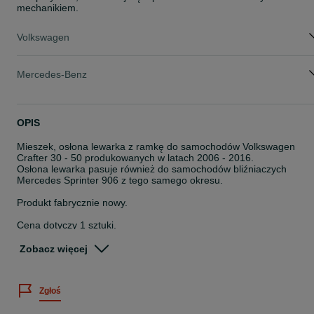
mechanikiem.
Volkswagen
Mercedes-Benz
OPIS
Mieszek, osłona lewarka z ramkę do samochodów Volkswagen
Crafter 30 - 50 produkowanych w latach 2006 - 2016.
Osłona lewarka pasuje również do samochodów bliźniaczych
Mercedes Sprinter 906 z tego samego okresu.
Produkt fabrycznie nowy.
Cena dotyczy 1 sztuki.
Numer katalogowy części
Zobacz więcej
FT73407
Producent i dostawca FAST
Zgłoś
FAST Oryginal jest jedną z wiodących europejskich marek na rynk