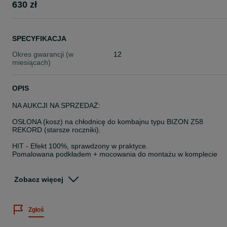
630 zł
SPECYFIKACJA
Okres gwarancji (w
12
miesiącach)
OPIS
NA AUKCJI NA SPRZEDAŻ:
OSŁONA (kosz) na chłodnicę do kombajnu typu BIZON Z58
REKORD (starsze roczniki).
HIT - Efekt 100%, sprawdzony w praktyce.
Pomalowana podkładem + mocowania do montażu w komplecie
Zasada działania:
Osłona powoduje, że powietrze potrzebne do chłodzenia, pobieran
Zobacz więcej
jest przez optymalnej wielkości dziurki, ponieważ część osłony
wystającą z kombajnu wykonano z blachy perforowanej.
Montaż osłony wymaga zdemontowania kosza obrotowego, który
Zgłoś
nie spełnił swojej funkcji.
Chłodnica jest obudowana z wszystkich stron blachą perforowaną